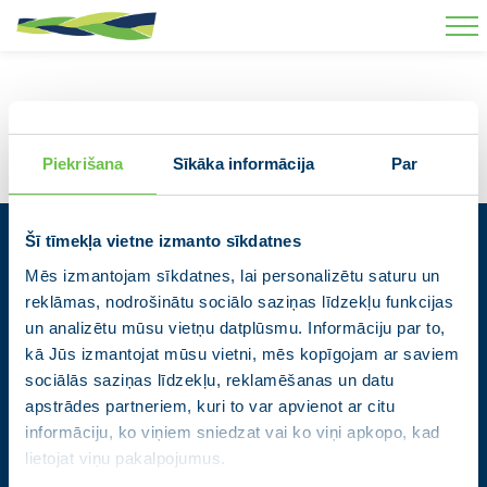
Skip to main content
Piekrišana
Sīkāka informācija
Par
Šī tīmekļa vietne izmanto sīkdatnes
Kontakti
Mēs izmantojam sīkdatnes, lai personalizētu saturu un
reklāmas, nodrošinātu sociālo saziņas līdzekļu funkcijas
Partiju apvienība Jaunā VIENOTĪBA
un analizētu mūsu vietņu datplūsmu. Informāciju par to,
Zigfrīda Annas Meierovica bulvāris 12-3, Rīga, LV-1050
kā Jūs izmantojat mūsu vietni, mēs kopīgojam ar saviem
+371 67205475
|
sekretare@vienotiba.lv
sociālās saziņas līdzekļu, reklamēšanas un datu
apstrādes partneriem, kuri to var apvienot ar citu
Medijiem saziņai:
informacija@vienotiba.lv
informāciju, ko viņiem sniedzat vai ko viņi apkopo, kad
Izvēlne
lietojat viņu pakalpojumus.