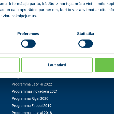
smu. Informāciju par to, kā Jūs izmantojat mūsu vietni, mēs ko
s un datu apstrādes partneriem, kuri to var apvienot ar citu inf
jat viņu pakalpojumus.
Izvēlne
Seko mum
Preferences
Statistika
Aktualitātes
Seko mums sociālaj
pirmais par aktuāl
0
Jaunās Vienotības statūti
Pārredzamības paziņojumi
Programmas novadiem 2025
Ļaut atlasi
Programma Rīgai 2025
Programma Eiropai 2024
Programma Latvijai 2022
Programmas novadiem 2021
Programma Rīgai 2020
Programma Eiropai 2019
Programma Latvijai 2018