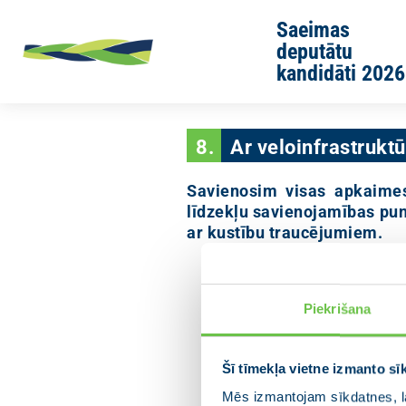
Skip to main content
Saeimas
deputātu
kandidāti 2026
8.
Ar veloinfrastrukt
Savienosim visas apkaimes
līdzekļu savienojamības pun
ar kustību traucējumiem.
Piekrišana
Šī tīmekļa vietne izmanto sī
Mēs izmantojam sīkdatnes, la