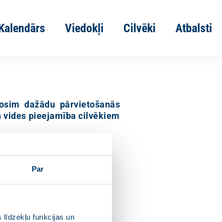
Kalendārs
Viedokļi
Cilvēki
Atbalsti
dosim dažādu pārvietošanās
n vides pieejamība cilvēkiem
Par
 līdzekļu funkcijas un