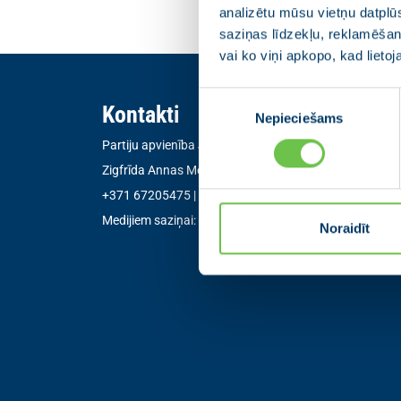
analizētu mūsu vietņu datplū
saziņas līdzekļu, reklamēšana
vai ko viņi apkopo, kad lieto
Piekrišanas
Kontakti
Nepieciešams
izvēle
Partiju apvienība Jaunā VIENOTĪBA
Zigfrīda Annas Meierovica bulvāris 12-3, Rīga, LV-105
+371 67205475
|
sekretare@vienotiba.lv
Medijiem saziņai:
informacija@vienotiba.lv
Noraidīt