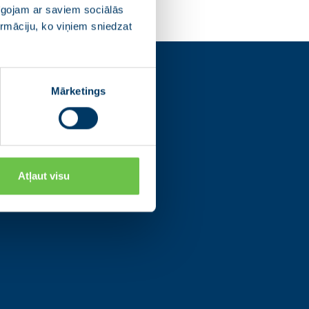
pīgojam ar saviem sociālās
ormāciju, ko viņiem sniedzat
s
Mārketings
os tīklos un uzzini
ajām norisēm.
Atļaut visu