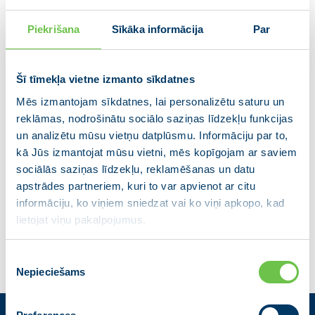
Mēs esam par godīgu apvienošanas procesu, kas ļaus
Piekrišana
Sīkāka informācija
Par
radīt efektīvu un kompetentu pašvaldības pārvaldi, kura
spētu sadzirdēt iedzīvotājus, kvalitatīvi apsaimniekot tai
uzticētos īpašumus un nepieļautu dzīves un ekonomisko
Šī tīmekļa vietne izmanto sīkdatnes
apstākļu pasliktināšanos kādā no bijušajiem novadiem!
Mēs izmantojam sīkdatnes, lai personalizētu saturu un
Mūsu programmas pamatvirzieni ir (1) efektīvas
reklāmas, nodrošinātu sociālo saziņas līdzekļu funkcijas
pārvaldes sistēmas izveidošana, nodrošinot visu bijušo
un analizētu mūsu vietņu datplūsmu. Informāciju par to,
novadu vienmērīgu attīstību, (2) mazās un vidējās
kā Jūs izmantojat mūsu vietni, mēs kopīgojam ar saviem
uzņēmējdarbības attīstības veicināšana, (3) novada
sociālās saziņas līdzekļu, reklamēšanas un datu
infrastruktūras sabalansēta attīstība un (4) sociāli un
apstrādes partneriem, kuri to var apvienot ar citu
ekonomiski pievilcīgas dzīves vides veidošana.
informāciju, ko viņiem sniedzat vai ko viņi apkopo, kad
lietojat viņu pakalpojumus.
Lasīt vairāk
Piekrišanas
Nepieciešams
izvēle