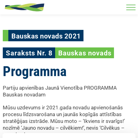
Skip to main content
Bauskas novads 2021
Saraksts Nr. 8
Bauskas novads
Programma
Partiju apvienības Jaunā Vienotība PROGRAMMA
Bauskas novadam
Mūsu uzdevums ir 2021.gada novadu apvienošanās
procesu līdzsvarošana un jaunās kopīgās attīstības
stratēģijas izstrāde. Mūsu moto – ‘Ikviens ir svarīgs!’
nozīmē ‘Jauno novadu – cilvēkiem!’, nevis ‘Cilvēkus –
novadam’.