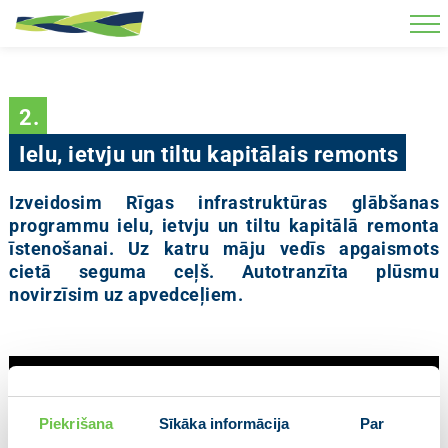
Skip to main content
2.
Ielu, ietvju un tiltu kapitālais remonts
Izveidosim Rīgas infrastruktūras glābšanas
programmu ielu, ietvju un tiltu kapitālā remonta
īstenošanai. Uz katru māju vedīs apgaismots
cietā seguma ceļš. Autotranzīta plūsmu
novirzīsim uz apvedceļiem.
Piekrišana
Sīkāka informācija
Par