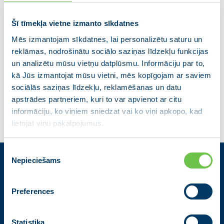
Šī tīmekļa vietne izmanto sīkdatnes
Mēs izmantojam sīkdatnes, lai personalizētu saturu un
reklāmas, nodrošinātu sociālo saziņas līdzekļu funkcijas
un analizētu mūsu vietņu datplūsmu. Informāciju par to,
kā Jūs izmantojat mūsu vietni, mēs kopīgojam ar saviem
sociālās saziņas līdzekļu, reklamēšanas un datu
apstrādes partneriem, kuri to var apvienot ar citu
informāciju, ko viņiem sniedzat vai ko viņi apkopo, kad
lietojat viņu pakalpojumus.
Piekrišanas
Nepieciešams
izvēle
Kontakti
Preferences
Partiju apvienība Jaunā VIENOTĪBA
Zigfrīda Annas Meierovica bulvāris 12-3, Rīga, LV-1050
+371 67205475
|
sekretare@vienotiba.lv
Statistika