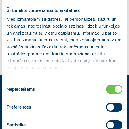
Izglītības programmu un satura, arī mūžizglītības,
Šī tīmekļa vietne izmanto sīkdatnes
piedāvājums atbilstoši darba tirgus prasībām un
Latvijas nacionālajām interesēm
Mēs izmantojam sīkdatnes, lai personalizētu saturu un
reklāmas, nodrošinātu sociālo saziņas līdzekļu funkcijas
Viena no Latvijas universitātēm būs novērtēta starp
100 labākajām Eiropas Savienībā, vēl divas būs
un analizētu mūsu vietņu datplūsmu. Informāciju par to,
prestižāko sarakstā
kā Jūs izmantojat mūsu vietni, mēs kopīgojam ar saviem
sociālās saziņas līdzekļu, reklamēšanas un datu
apstrādes partneriem, kuri to var apvienot ar citu
informāciju, ko viņiem sniedzat vai ko viņi apkopo, kad
lietojat viņu pakalpojumus.
Piekrišanas
Nepieciešams
izvēle
Kontakti
Partiju apvienība Jaunā VIENOTĪBA
Preferences
Zigfrīda Annas Meierovica bulvāris 12-3, Rīga, LV-1050
+371 67205475
|
sekretare@vienotiba.lv
Statistika