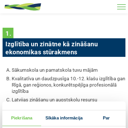
Skip to main content
1.
Izglītība un zinātne kā zināšanu
ekonomikas stūrakmens
Sākumskola un pamatskola tuvu mājām
Kvalitatīva un daudzpusīga 10.-12. klašu izglītība gan
Rīgā, gan reģionos, konkurētspējīga profesionālā
izglītība
Latvijas zināšanu un augstskolu resursu
konsolidācija, tai skaitā, lai studentiem būtu piekļuve
sadarbībai ar labākajiem pētniekiem un valsts varētu
Piekrišana
Sīkāka informācija
Par
kvalitatīvi pretendēt uz zinātnei, pētniecībai un
attīstībai mērķētiem ES fondiem