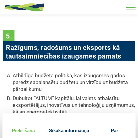
Skip to main content
5.
Ražīgums, radošums un eksports kā
tautsaimniecības izaugsmes pamats
Atbildīga budžeta politika, kas izaugsmes gados
paredz sabalansētu budžetu un virzību uz budžeta
pārpalikumu
Dubultot “ALTUM” kapitālu, lai valsts atbalstītu
eksportētājus, inovatīvus un tehnoloģiju uzņēmumus,
kā arī energoefektivitāti
Radīt apstākļus tehnoloģiju un radošās ekonomikas
jaunuzņēmumu veidošanai Latvijā un izaugsmei
Piekrišana
Sīkāka informācija
Par
ārvalstīs, celt uzņēmumu ražīgumu, atbalstot tos