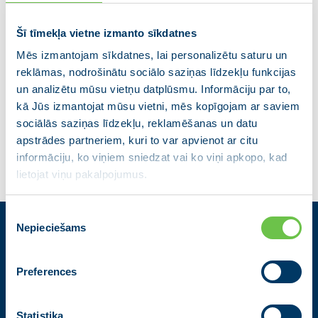
procesu digitalizācijā un inovāciju ieviešanā
Ēnu ekonomikas apkarošana, pakāpeniski
Šī tīmekļa vietne izmanto sīkdatnes
samazinot nodokļu slogu zemajām algām un
Mēs izmantojam sīkdatnes, lai personalizētu saturu un
ieviešot vienkāršu obligātu ienākumu deklarēšanu
reklāmas, nodrošinātu sociālo saziņas līdzekļu funkcijas
ekonomiski aktīvajiem iedzīvotājiem
un analizētu mūsu vietņu datplūsmu. Informāciju par to,
Latvijas autoceļu tīkla sakārtošana valsts
kā Jūs izmantojat mūsu vietni, mēs kopīgojam ar saviem
ekonomiskajai attīstībai
sociālās saziņas līdzekļu, reklamēšanas un datu
apstrādes partneriem, kuri to var apvienot ar citu
informāciju, ko viņiem sniedzat vai ko viņi apkopo, kad
lietojat viņu pakalpojumus.
Piekrišanas
Nepieciešams
izvēle
Kontakti
Preferences
Partiju apvienība Jaunā VIENOTĪBA
Zigfrīda Annas Meierovica bulvāris 12-3, Rīga, LV-1050
+371 67205475
|
sekretare@vienotiba.lv
Statistika