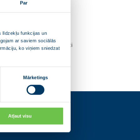
Par
 veselības pakalpojumu
egsim pilnvērtīgu sociālo
esošā pansionātā, nodrošinot
 līdzekļu funkcijas un
pīgojam ar saviem sociālās
enēm, personām ar invaliditāti
ormāciju, ko viņiem sniedzat
Mārketings
s
Atļaut visu
os tīklos un uzzini
ajām norisēm.