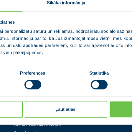
Sīkāka informācija
 un pārbaudījumu priekšā. Palielināsim sociālās aprūpes un
 apkarošanai nodrošināsim plašas vakcinācijas iespējas. Sni
kdatnes
zraisīto ekonomisko seku mazināšanai.
bu skarto cilvēku aprūpe notiks Salaspils pilsētas centrā 
i personalizētu saturu un reklāmas, nodrošinātu sociālo saziņas
ūt savu radinieku un draugu tuvumā.
smu. Informāciju par to, kā Jūs izmantojat mūsu vietni, mēs ko
gu atbalstu mazaizsargātajiem novadniekiem, daudzbērnu ģim
s un datu apstrādes partneriem, kuri to var apvienot ar citu inf
jat viņu pakalpojumus.
Preferences
Statistika
Izvēlne
Seko mum
Ļaut atlasi
Aktualitātes
Seko mums sociālaj
pirmais par aktuāl
0
Jaunās Vienotības statūti