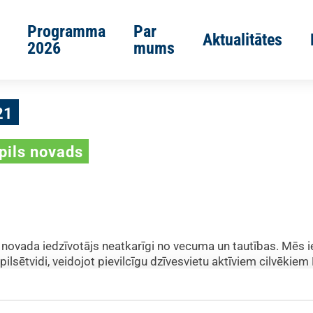
Programma
Par
Aktualitātes
2026
mums
21
pils novads
ls novada iedzīvotājs neatkarīgi no vecuma un tautības. Mēs 
sētvidi, veidojot pievilcīgu dzīvesvietu aktīviem cilvēkiem
 kā vispārējās labklājības pieauguma avotu. Mūsu panākumu
s pamatvērtībām!