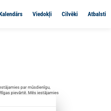
Kalendārs
Viedokļi
Cilvēki
Atbalsti
iestājamies par mūsdienīgu,
 Rīgas pievārtē. Mēs iestājamies
 pamatā ir sociāli atbildīga