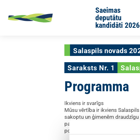
Skip to main content
Saeimas
deputātu
kandidāti 2026
Salaspils novads 20
Saraksts Nr. 1
Salas
Programma
Ikviens ir svarīgs
Mūsu vērtība ir ikviens Salaspi
sakoptu un ģimenēm draudzīgu pil
par uzņēmējdarbības veicināšanu
politika ar ticību Latvijas valst