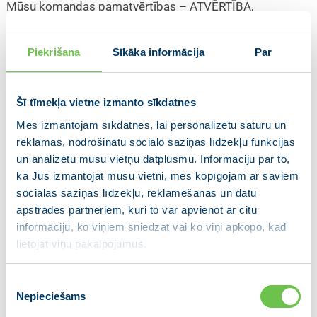
Mūsu komandas pamatvērtības – ATVĒRTĪBA,
SADARBĪBA, ATBILDĪBA UN TAISNĪGUMS.
Pašvaldībās jau daudz kas ir sasniegts, tomēr mēs
Piekrišana
Sīkāka informācija
Par
redzam, ko iespējams darīt vairāk un labāk. Balstoties uz
nodefinētajām pamatvērtībām, mēs apņemamies
turpināt realizēt nozīmīgas ieceres novada izaugsmei
Šī tīmekļa vietne izmanto sīkdatnes
iepriekšējā Saldus novadā ar tā 16 un Brocēnu novadā ar
Mēs izmantojam sīkdatnes, lai personalizētu saturu un
tā 5 administratīvajām teritorijām.
reklāmas, nodrošinātu sociālo saziņas līdzekļu funkcijas
NOVADU APVIENOŠANA:
un analizētu mūsu vietņu datplūsmu. Informāciju par to,
– veidosim jauno novadu, ievērojot pušu vienlīdzību un
kā Jūs izmantojat mūsu vietni, mēs kopīgojam ar saviem
nodrošinot godīgus un caurspīdīgus reorganizācijas
sociālās saziņas līdzekļu, reklamēšanas un datu
principus
apstrādes partneriem, kuri to var apvienot ar citu
– nodrošināsim iesākto un ieplānoto projektu realizāciju
informāciju, ko viņiem sniedzat vai ko viņi apkopo, kad
– izveidosim katrā pagastā vietējo pārvaldi ar vadītāju
lietojat viņu pakalpojumus.
Lasīt vairāk
Piekrišanas
Nepieciešams
izvēle