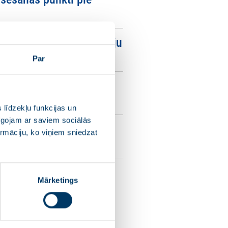
satiksme, ierīkotas gājēju
Par
 atjaunoti naktīs.
 līdzekļu funkcijas un
pīgojam ar saviem sociālās
 cenu rīdziniekiem, bet
ormāciju, ko viņiem sniedzat
ramvaju iegādei.
Mārketings