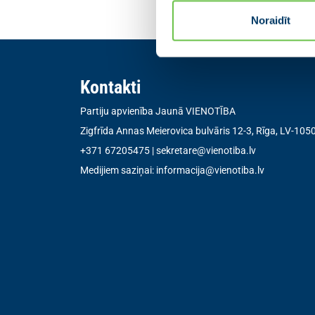
Noraidīt
Kontakti
Partiju apvienība Jaunā VIENOTĪBA
Zigfrīda Annas Meierovica bulvāris 12-3, Rīga, LV-105
+371 67205475
|
sekretare@vienotiba.lv
Medijiem saziņai:
informacija@vienotiba.lv