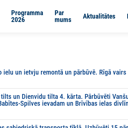
Programma
Par
Aktualitātes
2026
mums
o ielu un ietvju remontā un pārbūvē. Rīgā vairs
lts un Dienvidu tilta 4. kārta. Pārbūvēti Vanšu 
Babītes-Spilves ievadam un Brīvības ielas div
as sabiedriskā transporta tīklā. Uzbūvēti 15 pā