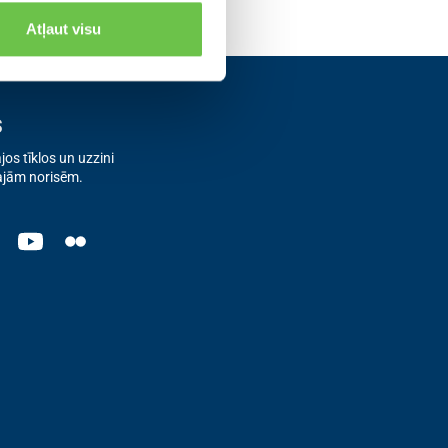
Atļaut visu
s
os tīklos un uzzini
ajām norisēm.