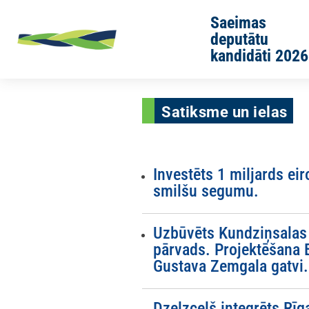
Skip to main content
Saeimas
deputātu
kandidāti 2026
Satiksme un ielas
Investēts 1 miljards eir
smilšu segumu.
Uzbūvēts Kundziņsalas ti
pārvads. Projektēšana 
Gustava Zemgala gatvi.
Dzelzceļš integrēts Rīg