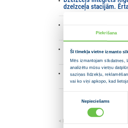
dzelzceļa stacijām. Ērta
Drošībai ielās, priorit
pārejas un no autosatik
Piekrišana
Sabiedriskais transports
Šī tīmekļa vietne izmanto sī
Izbūvēta metrobusa līni
Mēs izmantojam sīkdatnes, la
analizētu mūsu vietņu datplū
Diferencēta maksa “Rīg
saziņas līdzekļu, reklamēšana
paaugstinot to citiem, 
vai ko viņi apkopo, kad lieto
Piekrišanas
Nepieciešams
izvēle
<
Iepriekšējais
Atgriezties