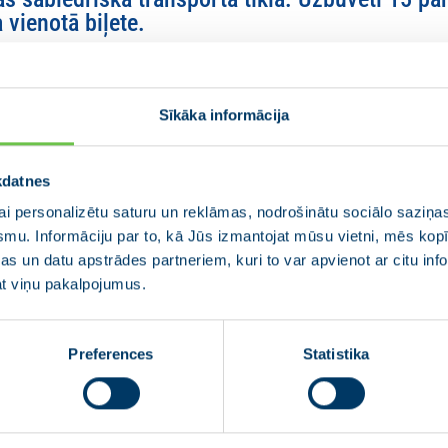
 vienotā biļete.
āri pie skolām un medicīnas iestādēm, mierināta 
smes nodalīti veloceļi.
Sīkāka informācija
 ātrāks un ērtāks, ieviesti jauni maršruti un tie
kdatnes
ja uz Dreiliņiem.
i personalizētu saturu un reklāmas, nodrošinātu sociālo saziņas
smu. Informāciju par to, kā Jūs izmantojat mūsu vietni, mēs ko
as satiksmes” autostāvvietām, saglabājot esošo
s un datu apstrādes partneriem, kuri to var apvienot ar citu inf
iegūtos līdzekļus novirzot jaunu zemās grīdas t
jat viņu pakalpojumus.
Preferences
Statistika
Nākamais
>