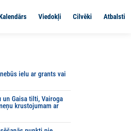
Kalendārs
Viedokļi
Cilvēki
Atbalsti
 nebūs ielu ar grants vai
un Gaisa tilti, Vairoga
līmeņu krustojumam ar
rsēšanās punkti pie