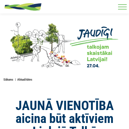
Skip to main content
Sākums
Aktualitātes
JAUNĀ VIENOTĪBA
aicina būt aktīviem