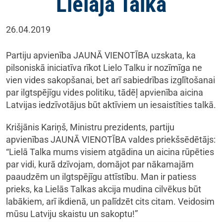
Lielajā Talkā
26.04.2019
Partiju apvienība JAUNĀ VIENOTĪBA uzskata, ka
pilsoniskā iniciatīva rīkot Lielo Talku ir nozīmīga ne
vien vides sakopšanai, bet arī sabiedrības izglītošanai
par ilgtspējīgu vides politiku, tādēļ apvienība aicina
Latvijas iedzīvotājus būt aktīviem un iesaistīties talkā.
Krišjānis Kariņš, Ministru prezidents, partiju
apvienības JAUNĀ VIENOTĪBA valdes priekšsēdētājs:
“Lielā Talka mums visiem atgādina un aicina rūpēties
par vidi, kurā dzīvojam, domājot par nākamajām
paaudzēm un ilgtspējīgu attīstību. Man ir patiess
prieks, ka Lielās Talkas akcija mudina cilvēkus būt
labākiem, arī ikdienā, un palīdzēt cits citam. Veidosim
mūsu Latviju skaistu un sakoptu!”