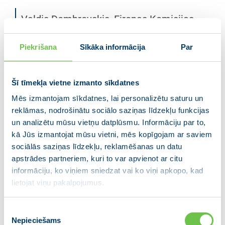
Valdis Dombrovskis, Eiropas Komisijas
viceprezidents: “Latvijas daba ir viena no
skaistākajām pasaulē. Tā veido mūsu
Piekrišana
Sīkāka informācija
Par
dzīves kvalitāti. Bet tīru un sakoptu vidi
nevar pieņemt kā pašsaprotamu faktu.
Šī tīmekļa vietne izmanto sīkdatnes
JAUNĀ VIENOTĪBA apņemas veidot tādu
Mēs izmantojam sīkdatnes, lai personalizētu saturu un
politiku, kas ļaus nosargāt mūsu dabas
reklāmas, nodrošinātu sociālo saziņas līdzekļu funkcijas
bagātības un cīnīties pret klimata
un analizētu mūsu vietņu datplūsmu. Informāciju par to,
pārmaiņām, kas ir drauds ne tikai
kā Jūs izmantojat mūsu vietni, mēs kopīgojam ar saviem
Latvijai, bet arī pasaulei. Eiropas
sociālās saziņas līdzekļu, reklamēšanas un datu
Parlaments jau ir pieņēmis lēmumu
apstrādes partneriem, kuri to var apvienot ar citu
informāciju, ko viņiem sniedzat vai ko viņi apkopo, kad
aizliegt vienreizlietojamos plastmasas
lietojat viņu pakalpojumus.
izstrādājumus, kas veido 70% no jūras
piesārņojuma. Taču ilgtermiņā mūsu
Piekrišanas
mērķis ir pāriet uz videi un klimatam
Nepieciešams
izvēle