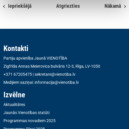
Iepriekšējā
Atgriezties
Nākamā
Kontakti
Partiju apvienība Jaunā VIENOTĪBA
Zigfrīda Annas Meierovica bulvāris 12-3, Rīga, LV-1050
+371 67205475
|
sekretare@vienotiba.lv
Medijiem saziņai:
informacija@vienotiba.lv
Izvēlne
Aktualitātes
Jaunās Vienotības statūti
Programmas novadiem 2025
Programma Rīgai 2025