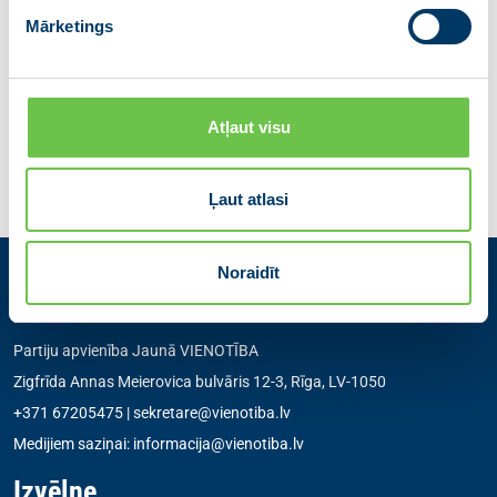
Tālr.: +371 28607074
Mārketings
Dalies ar ziņu
Atļaut visu
Iepriekšējā
Atgriezties
Nākamā
Ļaut atlasi
Noraidīt
Kontakti
Partiju apvienība Jaunā VIENOTĪBA
Zigfrīda Annas Meierovica bulvāris 12-3, Rīga, LV-1050
+371 67205475
|
sekretare@vienotiba.lv
Medijiem saziņai:
informacija@vienotiba.lv
Izvēlne