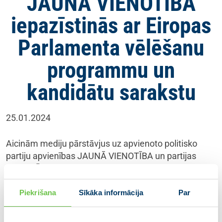
JAUNĀ VIENOTĪBA
iepazīstinās ar Eiropas
Parlamenta vēlēšanu
programmu un
kandidātu sarakstu
25.01.2024
Aicinām mediju pārstāvjus uz apvienoto politisko
partiju apvienības JAUNĀ VIENOTĪBA un partijas
VIENOTĪBA atklāto domes sēdi un kopsapulci 3.
februārī 10:00 Latvijas Nacionālās bibliotēkas korē.
Piekrišana
Sīkāka informācija
Par
Sēdes laikā tiks prezentēta apvienības Eiropas
Parlamenta vēlēšanu programma un kandidātu