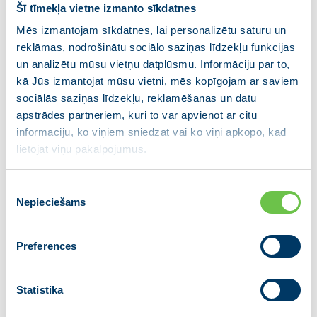
saraksts.
Šī tīmekļa vietne izmanto sīkdatnes
Mēs izmantojam sīkdatnes, lai personalizētu saturu un
Sēdes dalībniekus uzrunās: partijas VIENOTĪBA
reklāmas, nodrošinātu sociālo saziņas līdzekļu funkcijas
domes priekšsēdētājs Hosams Abu Meri, partijas
un analizētu mūsu vietņu datplūsmu. Informāciju par to,
VIENOTĪBA priekšsēdētājs Arvils Ašeradens, politisko
kā Jūs izmantojat mūsu vietni, mēs kopīgojam ar saviem
partiju apvienības JAUNĀ VIENOTĪBA priekšsēdētājs
sociālās saziņas līdzekļu, reklamēšanas un datu
Krišjānis Kariņš, partijas VIENOTĪBA valdes locekle,
apstrādes partneriem, kuri to var apvienot ar citu
Ministru prezidente Evika Siliņa. Ziņojumus sniegs
informāciju, ko viņiem sniedzat vai ko viņi apkopo, kad
mūsu cilvēki Briselē: Eiropas Komisijas
lietojat viņu pakalpojumus.
priekšsēdētājas izpildvietnieks Valdis Dombrovskis,
Eiropas parlamenta deputāti Sandra Kalniete, Inese
Piekrišanas
Vaidere, Dace Melbārde, kā arī citi partiju apvienības
Nepieciešams
izvēle
līderi un biedri.
Preferences
Kontaktpersona informācijai par partiju apvienības
JAUNĀ VIENOTĪBA aktualitātēm:
Anna Ūdre
Statistika
E-pasts:
informacija@vienotiba.lv