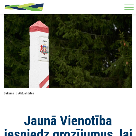
Skip to main content
Sākums
Aktualitātes
Jaunā Vienotība
iesniedz grozījumus, lai