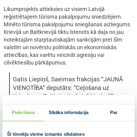
Likumprojekts attieksies uz visiem Latvijā
reģistrētajiem tūrisma pakalpojumu sniedzējiem.
Minēto tūrisma pakalpojumu sniegšanas aizliegums
Krievijā un Baltkrievijā tiktu īstenots kā daļa no jau
noteiktajām starptautiskajām sankcijām pret šīm
valstīm un novērstu politiskās un ekonomiskās
attiecības, kas varētu veicināt agresiju vai
cilvēktiesību pārkāpumus.
Gatis Liepiņš, Saeimas frakcijas “JAUNĀ
VIENOTĪBA” deputāts: “Ceļošana uz
Krieviju un Baltkrieviju šobrīd ir drošības
jautājums, kas rada problēmas gan
Piekrišana
Sīkāka informācija
Par
pašiem tūristiem, gan mūsu dienestiem.
Mēs nevaram pieļaut, ka tūroperatori
joprojām organizē izklaides braucienus
Šī tīmekļa vietne izmanto sīkdatnes