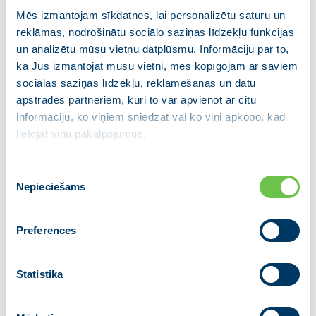
un mūsu pilsoņi pilnos autobusos tiek
Mēs izmantojam sīkdatnes, lai personalizētu saturu un
vesti uz valstīm, kas nekautrējas paust
reklāmas, nodrošinātu sociālo saziņas līdzekļu funkcijas
vēlmi okupēt Latviju. Pagājušajā gadā
un analizētu mūsu vietņu datplūsmu. Informāciju par to,
Krievijā un Baltkrievijā arestēti vairāk
kā Jūs izmantojat mūsu vietni, mēs kopīgojam ar saviem
nekā 30 Latvijas valstspiederīgie, taču
sociālās saziņas līdzekļu, reklamēšanas un datu
apstrādes partneriem, kuri to var apvienot ar citu
šajās valstīs mūsu institūciju iespēja
informāciju, ko viņiem sniedzat vai ko viņi apkopo, kad
palīdzēt ir ļoti ierobežota. Tāpat
lietojat viņu pakalpojumus.
nevaram pieļaut iedzīvotāju vervēšanu.
Valstij ir jādara viss nepieciešamais, lai
Piekrišanas
ne tikai nodrošinātu savu iedzīvotāju
Nepieciešams
izvēle
drošību, bet arī preventīvi novērstu
iespējamos apdraudējumus un
Preferences
kaitējumus.”
Statistika
Valsts drošības dienesta ziņojumā par 2024. gadu ir
norādīts, ka neraugoties uz Valsts drošības dienesta
un Ārlietu ministrijas atkārtotiem aicinājumiem uz