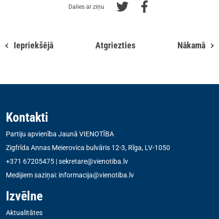
Dalies ar ziņu
Iepriekšējā
Atgriezties
Nākamā
Kontakti
Partiju apvienība Jaunā VIENOTĪBA
Zigfrīda Annas Meierovica bulvāris 12-3, Rīga, LV-1050
+371 67205475
|
sekretare@vienotiba.lv
Medijiem saziņai:
informacija@vienotiba.lv
Izvēlne
Aktualitātes