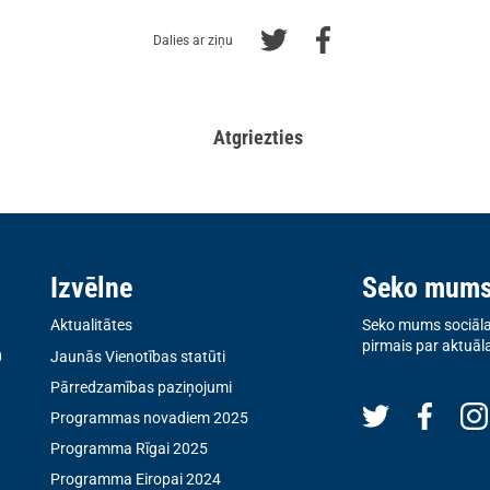
Dalies ar ziņu
Atgriezties
Izvēlne
Seko mum
Aktualitātes
Seko mums sociālaj
pirmais par aktuāl
0
Jaunās Vienotības statūti
Pārredzamības paziņojumi
Programmas novadiem 2025
Programma Rīgai 2025
Programma Eiropai 2024