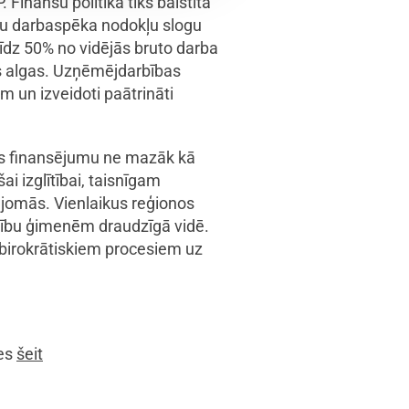
Finanšu politika tiks balstīta
ātu darbaspēka nodokļu slogu
īdz 50% no vidējās bruto darba
ās algas. Uzņēmējdarbības
m un izveidoti paātrināti
s finansējumu ne mazāk kā
i izglītībai, taisnīgam
 jomās. Vienlaikus reģionos
mību ģimenēm draudzīgā vidē.
 birokrātiskiem procesiem uz
ies
šeit