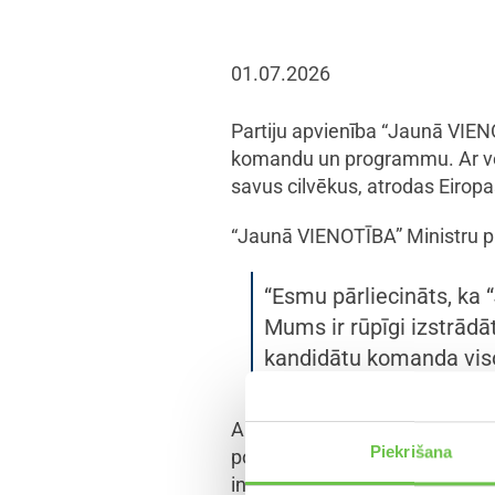
01.07.2026
Partiju apvienība “Jaunā VIEN
komandu un programmu. Ar vēst
savus cilvēkus, atrodas Eirop
“Jaunā VIENOTĪBA” Ministru p
“Esmu pārliecināts, ka
Mums ir rūpīgi izstrād
kandidātu komanda viso
A. Ašeradens uzsver, ka “Jaun
Piekrišana
pozīcijai: “Mēs esam un paliks
intereses un meklēt risinājumus