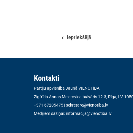
Iepriekšējā
Kontakti
Partiju apvienība Jaunā VIENOTĪBA
Zigfrīda Annas Meierovica bulvāris 12-3, Rīga, LV-105
+371 67205475
|
sekretare@vienotiba.lv
Medijiem saziņai:
informacija@vienotiba.lv