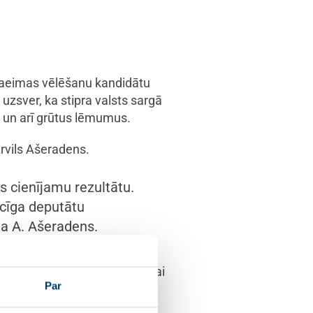
 Saeimas vēlēšanu kandidātu
zsver, ka stipra valsts sargā
s un arī grūtus lēmumus.
rvils Ašeradens.
 cienījamu rezultātu.
cīga deputātu
da A. Ašeradens.
tībām un skaidrai politiskajai
Par
bu, spēju sabalansēt dažādas
 sarkanās līnijas: ar