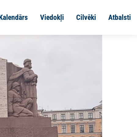
Kalendārs
Viedokļi
Cilvēki
Atbalsti