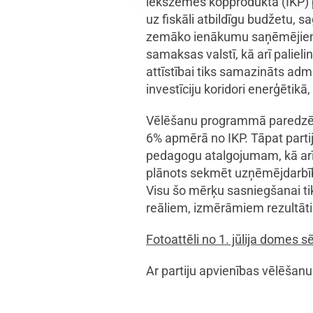
iekšzemes kopprodukta (IKP) pi
uz fiskāli atbildīgu budžetu, 
zemāko ienākumu saņēmējiem un
samaksas valstī, kā arī palie
attīstībai tiks samazināts admi
investīciju koridori enerģētikā
Vēlēšanu programmā paredzēt
6% apmērā no IKP. Tāpat partij
pedagogu atalgojumam, kā arī 
plānots sekmēt uzņēmējdarbīb
Visu šo mērķu sasniegšanai ti
reāliem, izmērāmiem rezultāt
Fotoattēli no 1. jūlija domes 
Ar partiju apvienības vēlēšan