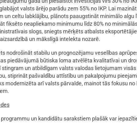
eaugumu gadā un piesaistot investīcijas virs 30% no IKP. 
saglabājot valsts ārējo parādu zem 55% no IKP. Lai mazin
 celtu labklājību, plānots paaugstināt minimālo algu l
lināt fiksēto neapliekamo minimumu līdz 80% no minimāl
nistratīvais slogs, sniegts mērķēts atbalsts eksportētājie
, aizsardzībā un mākslīgā intelekta nozarē.
s nodrošināt stabilu un prognozējamu veselības aprūpe
as piedāvājumā būtiska loma atvēlēta kvalitatīvai un droša
stingram un atbildīgam valsts valodas lietojumam visās
u, stiprināt pašvaldību attīstību un pakalpojumu pieeja
ks modernizēta arī valsts pārvalde, mainot tās fokusu no
iem.
sēdes
u programmu un kandidātu sarakstiem plašāk var iepazīt