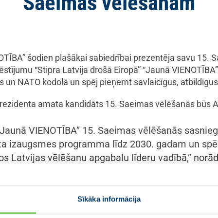
Saeimas vēlēšanām
OTĪBA” šodien plašākai sabiedrībai prezentēja savu 15.
ījumu “Stipra Latvija drošā Eiropā” “Jaunā VIENOTĪBA” u
as un NATO kodolā un spēj pieņemt savlaicīgus, atbildīgu
rezidenta amata kandidāts 15. Saeimas vēlēšanās būs A
 “Jaunā VIENOTĪBA” 15. Saeimas vēlēšanās sasniegs
āta izaugsmes programma līdz 2030. gadam un spē
s Latvijas vēlēšanu apgabalu līderu vadībā,” norā
ā VIENOTĪBA” arī turpmāk paliks uzticīga savām pamatvēr
Sīkāka informācija
im labēji centrisks politiskais spēks. Tas nozīmē atbildī
, nevis padziļināt konfliktus. Vienlaikus mums ir skaidras