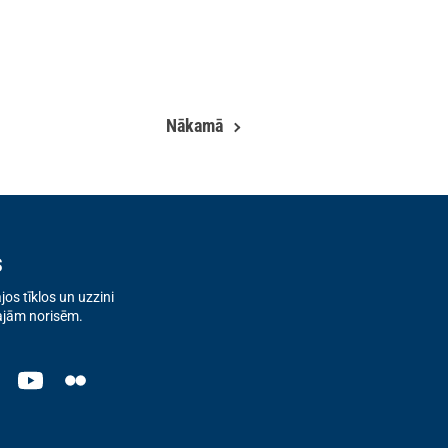
Nākamā
s
os tīklos un uzzini
ajām norisēm.