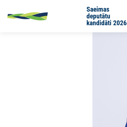
Skip to main content
Saeimas
deputātu
kandidāti 2026