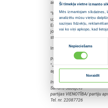
amata kandidāte.
Šī tīmekļa vietne izmanto sī
Mēs izmantojam sīkdatnes, la
“Inese Lībiņa-Egnere, strādājot 
analizētu mūsu vietņu datplū
uzticība, viņu ievēlot par Nac
saziņas līdzekļu, reklamēšana
Esmu pārliecināts, ka Inese L
vai ko viņi apkopo, kad lieto
jomu un uzlabos tiesu sistēmas
starptautiskās konkurētspējas
Piekrišanas
Nepieciešams
izvēle
Inese Lībiņa-Egnere kandidē
Partija VIENOTĪBA kopā ar par
“Jēkabpils reģionālā partija” 
apvienību JAUNĀ VIENOTĪBA. Tā
Noraidīt
Informāciju sagatavoja:
Sandris Sabajevs
partijas VIENOTĪBA/ partiju a
Tel. nr. 22087726