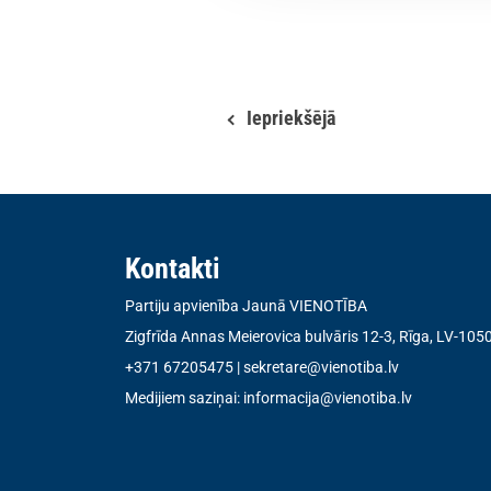
Iepriekšējā
Kontakti
Partiju apvienība Jaunā VIENOTĪBA
Zigfrīda Annas Meierovica bulvāris 12-3, Rīga, LV-105
+371 67205475
|
sekretare@vienotiba.lv
Medijiem saziņai:
informacija@vienotiba.lv