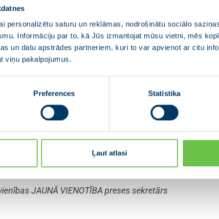
kdatnes
i personalizētu saturu un reklāmas, nodrošinātu sociālo saziņas
Saeimā, sevi ir parādījusi kā principiālu un profesionālu po
smu. Informāciju par to, kā Jūs izmantojat mūsu vietni, mēs ko
ionālās drošības komisijas priekšsēdētāju un Juridiskās ko
s un datu apstrādes partneriem, kuri to var apvienot ar citu inf
ībiņa – Egnere tieslietu ministres amatā sakārtos korupc
jat viņu pakalpojumus.
 darbu, padarot lietu izskatīšanu ātrāku, kas ir vitāli ne
 stiprināšanai,” pauda Krišjānis Kariņš, JAUNĀ VIENOTĪB
Preferences
Statistika
 13.Saeimas vēlēšanās no JAUNĀS VIENOTĪBAS Vidzemes
tijām “Kuldīgas novadam”, “Tukuma pilsētai un novadam”,
un “Latgales partija” kopīgam startam 13.Saeimas vēlēšanā
s valdes priekšsēdētājs un Ministru prezidenta amata ka
Ļaut atlasi
pvienības JAUNĀ VIENOTĪBA preses sekretārs