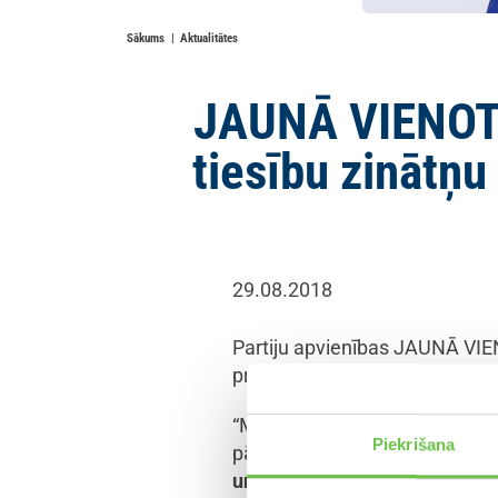
Sākums
Aktualitātes
JAUNĀ VIENOTĪB
tiesību zinātņu
29.08.2018
Partiju apvienības JAUNĀ VIEN
priekšsēdētāja, tiesību zinātņ
“Mēs strādāsim, lai Latvija ir 
Piekrišana
pārmaiņas tieslietu jomā,
lai i
un taisnīgu tiesvedības proces