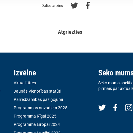
Dalies ar ziņu
Atgriezties
Izvēlne
Seko mum
Aktualitātes
Seko mums sociālaj
pirmais par aktuāl
0
Jaunās Vienotības statūti
Pārredzamības paziņojumi
Programmas novadiem 2025
Programma Rīgai 2025
Programma Eiropai 2024
Programma Latvijai 2022