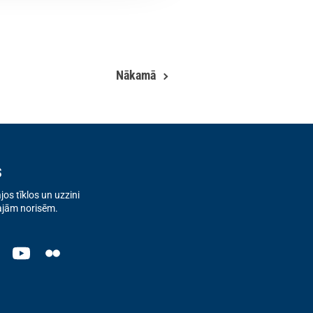
Nākamā
s
os tīklos un uzzini
ajām norisēm.