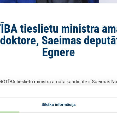
A tieslietu ministra am
 doktore, Saeimas deputā
Egnere
OTĪBA tieslietu ministra amata kandidāte ir Saeimas Na
u doktore un docente Latvijas Universitātē.
tiesiska un taisnīga valsts, kur korupcijai nav vietas. Es
Sīkāka informācija
kviens justos pārliecināts, ka valsts aizsargās savu cilv
u un “viens likums, viena taisnība” principu,
” pauda I.Lī