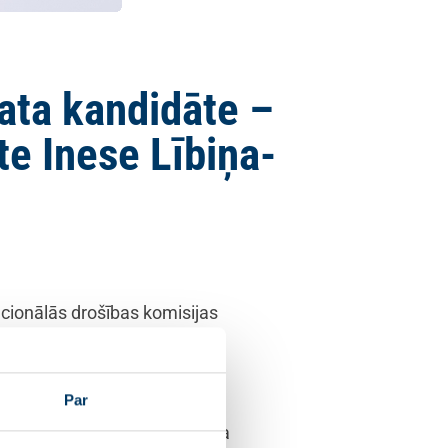
ata kandidāte –
te Inese Lībiņa-
cionālās drošības komisijas
am gatavi veikt nepieciešamās
Par
ēku tiesības, nodrošinās ātru
biņa-Egnere, tieslietu ministra