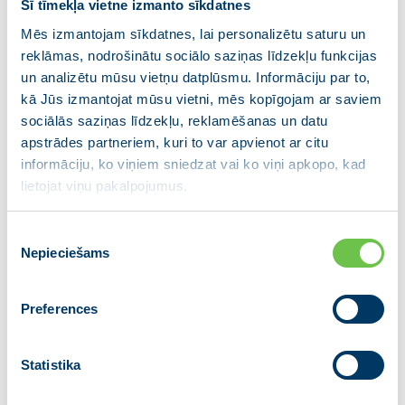
https://www.facebook.com/jaunavienotiba.lv/
Šī tīmekļa vietne izmanto sīkdatnes
Mēs izmantojam sīkdatnes, lai personalizētu saturu un
Tiešraižu cikla “Sarunas klikšķa attālumā. Bez
reklāmas, nodrošinātu sociālo saziņas līdzekļu funkcijas
cepiena.” kārtējai pārraidei jautājumus aicinām iesūtīt
un analizētu mūsu vietņu datplūsmu. Informāciju par to,
jau iepriekš, rakstot tos komentāros sociālajā tīklā
kā Jūs izmantojat mūsu vietni, mēs kopīgojam ar saviem
Facebook. Auditorijas jautājumi tiks apkopti arī
sociālās saziņas līdzekļu, reklamēšanas un datu
tiešraides laikā.
apstrādes partneriem, kuri to var apvienot ar citu
informāciju, ko viņiem sniedzat vai ko viņi apkopo, kad
JAUNĀ VIENOTĪBA ir partiju apvienība, ko veido
lietojat viņu pakalpojumus.
sešas partijas – “VIENOTĪBA”, “Kuldīgas novadam”,
“Tukuma pilsētai un novadam”, “Valmierai un
Piekrišanas
Vidzemei”, “Jēkabpils reģionālā partija” un “Latgales
Nepieciešams
izvēle
partija”. Partiju apvienības valdes priekšsēdētājs ir
Ministru prezidents Krišjānis Kariņš.
Preferences
Papildus informācijai:
Partiju apvienība JAUNĀ VIENOTĪBA
Statistika
E-pasts:
informacija@vienotiba.lv
Tālr.: +371 67205472