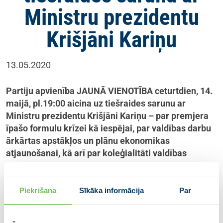
Ministru prezidentu
Krišjāni Kariņu
13.05.2020
Partiju apvienība JAUNĀ VIENOTĪBA ceturtdien, 14.
maijā, pl.19:00 aicina uz tiešraides sarunu ar
Ministru prezidentu Krišjāni Kariņu – par premjera
īpašo formulu krīzei kā iespējai, par valdības darbu
ārkārtas apstākļos un plānu ekonomikas
atjaunošanai, kā arī par koleģialitāti valdības
koalīcijā.
Sarunu vadīs partijas VIENOTĪBA ģenerālsekretārs
Piekrišana
Sīkāka informācija
Par
Artis Kampars un tā tiks translēta partiju apvienības
JAUNĀ VIENOTĪBA kontā sociālajā tīklā Facebook