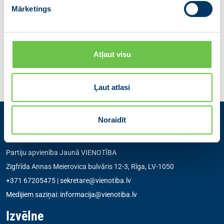
Mārketings
Dalies ar ziņu
Atļaut visu
Iepriekšējā
Atgriezties
Nākamā
Ļaut atlasi
Noraidīt
Kontakti
Partiju apvienība Jaunā VIENOTĪBA
Zigfrīda Annas Meierovica bulvāris 12-3, Rīga, LV-1050
+371 67205475
|
sekretare@vienotiba.lv
Medijiem saziņai:
informacija@vienotiba.lv
Izvēlne