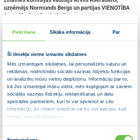
uzņēmējs Normunds Bergs un partijas VIENOTĪBA
ģenerālsekretārs Artis Kampars.
Diskusijas dalībnieki debatēs par dažādiem politikas
Piekrišana
Sīkāka informācija
Par
instrumentiem krīzes situācijā, toskait tā dēvēto
“helikopteru naudu” – jēdzienu, ko 20. gadsimta 60.
gadu beigās ieviesa ekonomists Miltons Frīdmans.
Šī tīmekļa vietne izmanto sīkdatnes
Tāpat diskusijas temats būs nepieciešamie
Mēs izmantojam sīkdatnes, lai personalizētu saturu un
uzlabojumi Latvijas izglītības sistēmā.
reklāmas, nodrošinātu sociālo saziņas līdzekļu funkcijas
un analizētu mūsu vietņu datplūsmu. Informāciju par to,
Diskusija tiks translēta tiešraidē partiju apvienības
kā Jūs izmantojat mūsu vietni, mēs kopīgojam ar saviem
JAUNĀ VIENOTĪBA kontā sociālajā tīklā Facebook
sociālās saziņas līdzekļu, reklamēšanas un datu
https://www.facebook.com/jaunavienotiba.lv/
, tās
apstrādes partneriem, kuri to var apvienot ar citu
sākums 7. maijā pl. 19:00.
informāciju, ko viņiem sniedzat vai ko viņi apkopo, kad
lietojat viņu pakalpojumus.
Tiešraižu cikla “Sarunas klikšķa attālumā. Bez
cepiena.” dalībniekiem jautājumus var iesūtīt jau
Piekrišanas
iepriekš, rakstot tos komentāros sociālajā tīklā
Nepieciešams