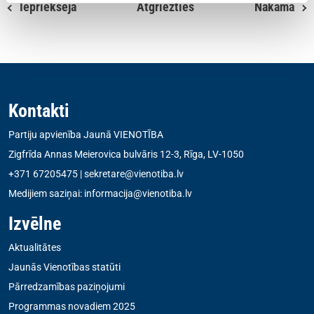
Iepriekšējā
Atgriezties
Nākamā
Kontakti
Partiju apvienība Jaunā VIENOTĪBA
Zigfrīda Annas Meierovica bulvāris 12-3, Rīga, LV-1050
+371 67205475
|
sekretare@vienotiba.lv
Medijiem saziņai:
informacija@vienotiba.lv
Izvēlne
Aktualitātes
Jaunās Vienotības statūti
Pārredzamības paziņojumi
Programmas novadiem 2025