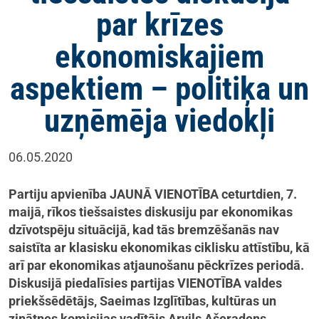
par krīzes
ekonomiskajiem
aspektiem – politiķa un
uzņēmēja viedokļi
06.05.2020
Partiju apvienība JAUNĀ VIENOTĪBA ceturtdien, 7.
maijā, rīkos tiešsaistes diskusiju par ekonomikas
dzīvotspēju situācijā, kad tās bremzēšanās nav
saistīta ar klasisku ekonomikas ciklisku attīstību, kā
arī par ekonomikas atjaunošanu pēckrīzes periodā.
Diskusijā piedalīsies partijas VIENOTĪBA valdes
priekšsēdētājs, Saeimas Izglītības, kultūras un
zinātnes komisijas vadītājs Arvils Ašeradens,