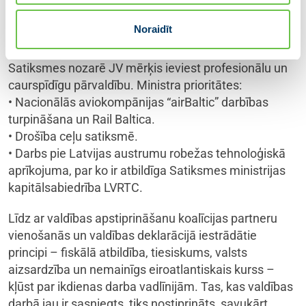
12% no valdības izdevumiem veselības sistēmas
ilgtspējai.
Noraidīt
Satiksmes ministrs Rihards Kozlovskis
Satiksmes nozarē JV mērķis ieviest profesionālu un
caurspīdīgu pārvaldību. Ministra prioritātes:
• Nacionālās aviokompānijas “airBaltic” darbības
turpināšana un Rail Baltica.
• Drošība ceļu satiksmē.
• Darbs pie Latvijas austrumu robežas tehnoloģiskā
aprīkojuma, par ko ir atbildīga Satiksmes ministrijas
kapitālsabiedrība LVRTC.
Līdz ar valdības apstiprināšanu koalīcijas partneru
vienošanās un valdības deklarācijā iestrādātie
principi – fiskālā atbildība, tiesiskums, valsts
aizsardzība un nemainīgs eiroatlantiskais kurss –
kļūst par ikdienas darba vadlīnijām. Tas, kas valdības
darbā jau ir sasniegts, tiks nostiprināts, savukārt