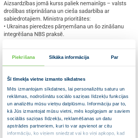
Aizsardzības jomā kurss paliek nemainīgs – valsts
drošības stiprināšana un cieša sadarbība ar
sabiedrotajiem. Ministra prioritātes:
• Ukrainas pieredzes pārņemšana un šo zināšanu
integrēšana NBS praksē.
• Militārās industrijas attīstība un moderno
tehnoloģiju ieviešana kopā ar tuvākajiem
sabiedrotajiem.
Piekrišana
Sīkāka informācija
Par
• NBS spēju pārorientēšana aktuālajām vajadzībām
turpmākajos gados.
Šī tīmekļa vietne izmanto sīkdatnes
Ārlietu ministre Baiba Braže
Mēs izmantojam sīkdatnes, lai personalizētu saturu un
Ārlietu ministrija turpinās konsekventu, profesionālu
reklāmas, nodrošinātu sociālo saziņas līdzekļu funkcijas
un stingru Latvijas ārpolitisko interešu aizstāvību.
un analizētu mūsu vietņu datplūsmu. Informāciju par to,
• NATO klātbūtne Latvijā stiprināšana, visaptverošs
kā Jūs izmantojat mūsu vietni, mēs kopīgojam ar saviem
atbalsts Ukrainai, padziļināta sadarbība ar
sociālās saziņas līdzekļu, reklamēšanas un datu
sabiedrotajiem Baltijas jūras reģionā, ASV un Kanādu.
apstrādes partneriem, kuri to var apvienot ar citu
• Latvijas uzņēmēju ieiešana ārvalstu tirgos, ES brīvās
informāciju, ko viņiem sniedzat vai ko viņi apkopo, kad