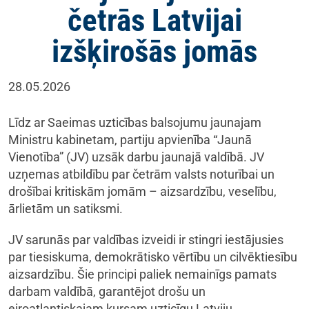
četrās Latvijai
izšķirošās jomās
28.05.2026
Līdz ar Saeimas uzticības balsojumu jaunajam
Ministru kabinetam, partiju apvienība “Jaunā
Vienotība” (JV) uzsāk darbu jaunajā valdībā. JV
uzņemas atbildību par četrām valsts noturībai un
drošībai kritiskām jomām – aizsardzību, veselību,
ārlietām un satiksmi.
JV sarunās par valdības izveidi ir stingri iestājusies
par tiesiskuma, demokrātisko vērtību un cilvēktiesību
aizsardzību. Šie principi paliek nemainīgs pamats
darbam valdībā, garantējot drošu un
eiroatlantiskajam kursam uzticīgu Latviju.