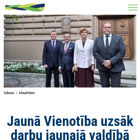
Skip to main content
Sākums
Aktualitātes
Jaunā Vienotība uzsāk
darbu jaunajā valdībā