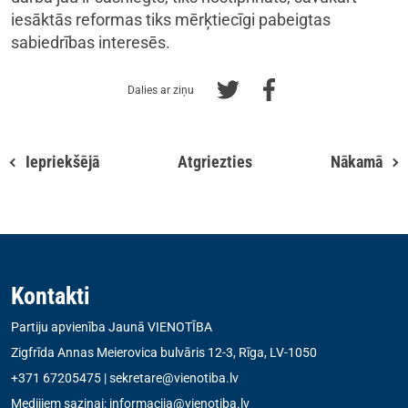
iesāktās reformas tiks mērķtiecīgi pabeigtas
sabiedrības interesēs.
Dalies ar ziņu
Iepriekšējā
Atgriezties
Nākamā
Kontakti
Partiju apvienība Jaunā VIENOTĪBA
Zigfrīda Annas Meierovica bulvāris 12-3, Rīga, LV-1050
+371 67205475
|
sekretare@vienotiba.lv
Medijiem saziņai:
informacija@vienotiba.lv