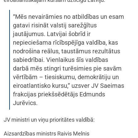
“Mēs nevairāmies no atbildības un esam
gatavi risināt valstij sarežģītus
jautājumus. Latvijai šobrīd ir
nepieciešama rīcībspējīga valdība, kas
nodrošina reālus, taustāmus rezultātus
sabiedrībai. Vienlaikus šīs valdības
darbā mēs stingri turēsimies pie savām
vērtībām – tiesiskumu, demokrātiju un
eiroatlantisko kursu,” uzsver JV Saeimas
frakcijas priekšsēdētājs Edmunds
Jurēvics.
JV ministri un viņu prioritātes valdībā:
Aizsardzības ministrs Raivis Melnis