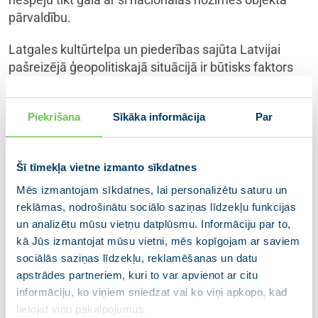
pārvaldību.
Latgales kultūrtelpa un piederības sajūta Latvijai
pašreizējā ģeopolitiskajā situācijā ir būtisks faktors
Latgales reģiona stabilitātē, tādēļ šis kļuvis arī par
nacionālās drošības jautājumu.
Piekrišana
Sīkāka informācija
Par
Rēzeknes pašvaldība nav spējusi nodrošināt
profesionālu koncertzāles pārvaldību. Vājā
Šī tīmekļa vietne izmanto sīkdatnes
menedžmenta un stratēģiskā redzējuma trūkuma dēļ
“Gors” ir novests līdz kritiskai finanšu situācijai, kas
Mēs izmantojam sīkdatnes, lai personalizētu saturu un
apdraud tā turpmāku pastāvēšanu. Mēs redzam
reklāmas, nodrošinātu sociālo saziņas līdzekļu funkcijas
nepieļaujamu tendenci, kur pašvaldības politiskā
un analizētu mūsu vietņu datplūsmu. Informāciju par to,
vadība izrāda vēlmi iejaukties koncertzāles
kā Jūs izmantojat mūsu vietni, mēs kopīgojam ar saviem
operatīvajā darbībā, tostarp mēģinot ietekmēt
sociālās saziņas līdzekļu, reklamēšanas un datu
apstrādes partneriem, kuri to var apvienot ar citu
personālsastāvu un lēmumu pieņemšanu politisku
informāciju, ko viņiem sniedzat vai ko viņi apkopo, kad
motīvu, nevis profesionalitātes vadīta. Valsts kontrole
lietojat viņu pakalpojumus.
pār 51% nodrošinās, ka “Gors” turpina kalpot kā