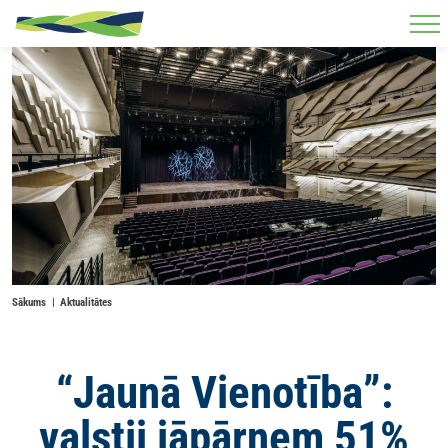
Skip to main content
Sākums
Aktualitātes
“Jaunā Vienotība”:
valstij jāpārņem 51%