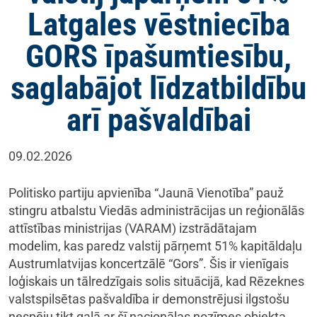
Latgales vēstniecība
GORS īpašumtiesību,
saglabājot līdzatbildību
arī pašvaldībai
09.02.2026
Politisko partiju apvienība “Jaunā Vienotība” pauž
stingru atbalstu Viedās administrācijas un reģionālās
attīstības ministrijas (VARAM) izstrādātajam
modelim, kas paredz valstij pārņemt 51% kapitāldaļu
Austrumlatvijas koncertzālē “Gors”. Šis ir vienīgais
loģiskais un tālredzīgais solis situācijā, kad Rēzeknes
valstspilsētas pašvaldība ir demonstrējusi ilgstošu
nespēju tikt galā ar šī nacionālas nozīmes objekta