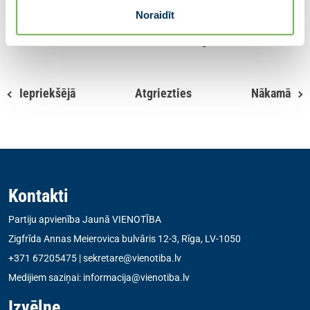
Attēls: latgalesgors.lv
Noraidīt
Dalies ar ziņu
Iepriekšējā
Atgriezties
Nākamā
Kontakti
Partiju apvienība Jaunā VIENOTĪBA
Zigfrīda Annas Meierovica bulvāris 12-3, Rīga, LV-1050
+371 67205475
|
sekretare@vienotiba.lv
Medijiem saziņai:
informacija@vienotiba.lv
Izvēlne