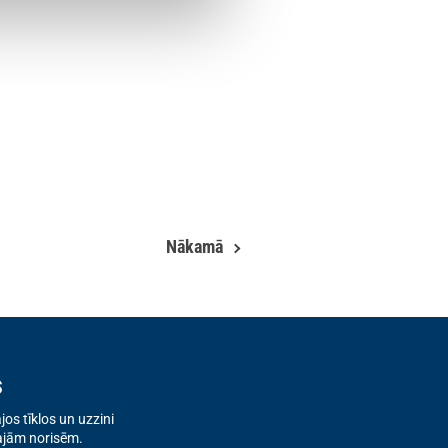
Nākamā
s
os tīklos un uzzini
ajām norisēm.