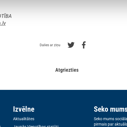
OTĪBA
.lv
Dalies ar ziņu
Atgriezties
Izvēlne
Seko mum
Aktualitātes
Seko mums sociālaj
pirmais par aktuāl
0
Jaunās Vienotības statūti