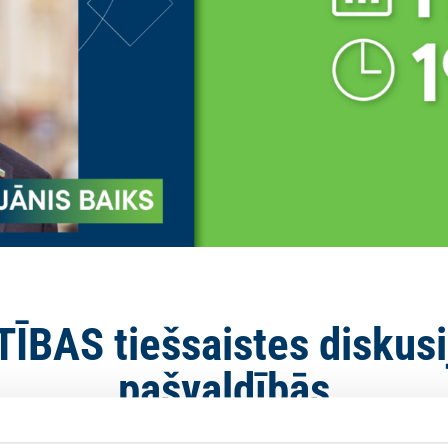
BAS tiešsaistes diskusi
pašvaldībās