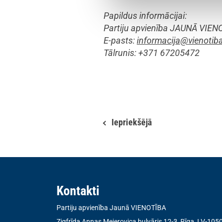
Papildus informācijai:
Partiju apvienība JAUNĀ VIEN
E-pasts:
informacija@vienotiba
Tālrunis: +371 67205472
Iepriekšējā
Kontakti
Partiju apvienība Jaunā VIENOTĪBA
Zigfrīda Annas Meierovica bulvāris 12-3, Rīga, LV-105