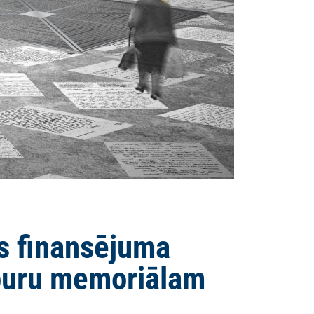
is finansējuma
upuru memoriālam