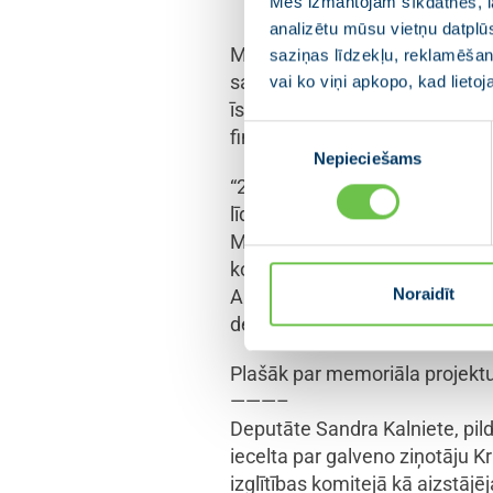
Mēs izmantojam sīkdatnes, la
analizētu mūsu vietņu datplū
Memoriāla izveidi Briselē vir
saziņas līdzekļu, reklamēšana
sadarbībā ar Eiropas Parlamen
vai ko viņi apkopo, kad lieto
īstenot arī praktiski – ne tika
Piekrišanas
finansējumu, kas jāparedz no 
Nepieciešams
izvēle
“2023. gadā Totalitārisma upur
līdzīgi kā Vēstures taktīla Rīg
Mērijas Stakles kabatlakatiņā i
komunistiskā režīma represēta
Noraidīt
Ar pazemīgu cieņu viņš atdod 
deputāte Sandra Kalniete.
Plašāk par memoriāla projektu
———–
Deputāte Sandra Kalniete, pil
iecelta par galveno ziņotāju K
izglītības komitejā kā aizstāj