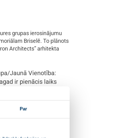
tures grupas ierosinājumu
oriālam Briselē. To plānots
ron Architects” arhitekta
upa/Jaunā Vienotība:
gad ir pienācis laiks
dsimta totalitāro
ums par finansējuma
tmiņu un aizstāvēt
Par
opa atceras 20.
rpina vadīt mūs