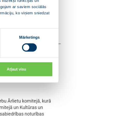
 līdzekļu funkcijas un
pīgojam ar saviem sociālās
orm”, kas strādā ciešā
ormāciju, ko viņiem sniedzat
ir apņēmusies palīdzēt to
m, bet arī palīdzot piesaistīt
Mārketings
szwai So ideja ir iespaidīga –
etālā pārcelti izsūtītās
 iecerējis dot vārdu
stītās vēstules tuviniekiem.
Atļaut visu
ās no pagātnes,” norāda
bu Ārlietu komitejā, kurā
omitejā un Kultūras un
 sabiedrības noturības