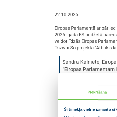
22.10.2025
Eiropas Parlamentā ar pārliec
2026. gada ES budžetā paredz
veidot līdzās Eiropas Parlame
Tszwai So projekta “Atbalss lai
Sandra Kalniete, Eirop
“Eiropas Parlamentam b
nākamajam solim — izve
režīmu — fašisma, nac
piešķiršanu apliecina 
Piekrišana
demokrātiju, cilvēka ci
gadsimta smago vēsturi
Šī tīmekļa vietne izmanto sī
lēmumu pieņemšanā par