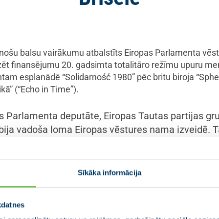
inošu balsu vairākumu atbalstīts Eiropas Parlamenta vēs
ēt finansējumu 20. gadsimta totalitāro režīmu upuru mem
ntam esplanādē “Solidarność 1980” pēc britu biroja “Sphe
kā” (“Echo in Time”).
as Parlamenta deputāte, Eiropas Tautas partijas gr
ija vadoša loma Eiropas vēstures nama izveidē. Ta
idot Eiropas mēroga memoriālu, kas veltīts 20. ga
isma un komunisma — upuriem. Parlamenta balsoj
nelokāmu kopīgu apņemšanos saglabāt vēsturisko a
Sīkāka informācija
eņu un tiesiskumu. Tas ir spēcīgs vēstījums, ka Eir
 un tās upurus – tā ir mūsu kopīgā vēsture, kas tu
kdatnes
 mūsu kopīgo nākotni.”