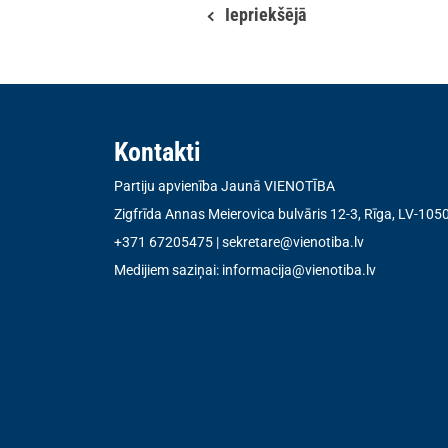
Iepriekšējā
Kontakti
Partiju apvienība Jaunā VIENOTĪBA
Zigfrīda Annas Meierovica bulvāris 12-3, Rīga, LV-105
+371 67205475
|
sekretare@vienotiba.lv
Medijiem saziņai:
informacija@vienotiba.lv