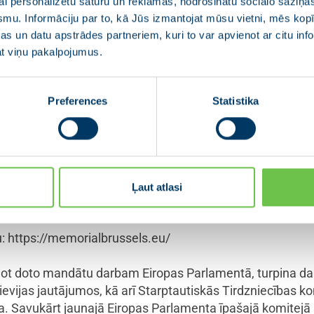
i personalizētu saturu un reklāmas, nodrošinātu sociālo saziņas
smu. Informāciju par to, kā Jūs izmantojat mūsu vietni, mēs ko
za nevalstiskā organizācija “Memory and Conscience Platf
s un datu apstrādes partneriem, kuri to var apvienot ar citu inf
tu. EP Vēstures grupa memoriālu vienbalsīgi atbalsta un 
jat viņu pakalpojumus.
i sadarbojoties ar Briseles reģiona un pilsētas amatpersonā
ES līdzekļiem.
Preferences
Statistika
u memoriāla arhitektūras konkursā uzvarējusī arhitekta T
ā pie Okupācijas muzeja, kurā ar dokumentālu precizitāti m
zšūtie Gulagā ieslodzīto sieviešu paraksti, tā Tszwai So ir
jiem, dokumentāli reproducējot laukuma klājumā viņu rak
Ļaut atlasi
balsi miljoniem cilvēku, kuri mūs uzrunās dažādās valod
: https://memorialbrussels.eu/
dot doto mandātu darbam Eiropas Parlamentā, turpina dar
rievijas jautājumos, kā arī Starptautiskās Tirdzniecības k
ēja. Savukārt jaunajā Eiropas Parlamenta īpašajā komitejā