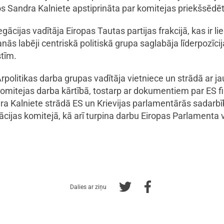
s Sandra Kalniete apstiprināta par komitejas priekšsēdētā
egācijas vadītāja Eiropas Tautas partijas frakcijā, kas ir 
ās labēji centriskā politiskā grupa saglabāja līderpozīci
stīm.
rpolitikas darba grupas vadītāja vietniece un strādā ar ja
komitejas darba kārtībā, tostarp ar dokumentiem par ES 
dra Kalniete strādā ES un Krievijas parlamentārās sadarb
cijas komitejā, kā arī turpina darbu Eiropas Parlamenta 
Dalies ar ziņu