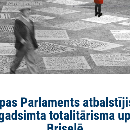
opas Parlaments atbalstīj
 gadsimta totalitārisma 
Briselē