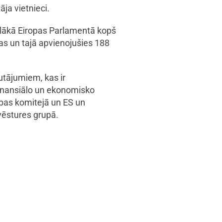
ja vietnieci.
lielākā Eiropas Parlamentā kopš
jas un tajā apvienojušies 188
utājumiem, kas ir
finansiālo un ekonomisko
ības komitejā un ES un
vēstures grupā.