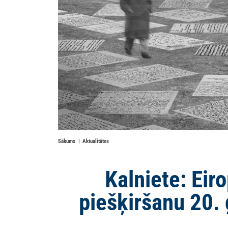
Sākums
Aktualitātes
Kalniete: Eir
piešķiršanu 20.