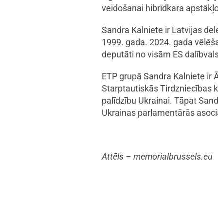
veidošanai hibrīdkara apstākļo
Sandra Kalniete ir Latvijas del
1999. gada. 2024. gada vēlēšan
deputāti no visām ES dalībval
ETP grupā Sandra Kalniete ir Ā
Starptautiskās Tirdzniecības 
palīdzību Ukrainai. Tāpat San
Ukrainas parlamentārās asociā
Attēls – memorialbrussels.eu