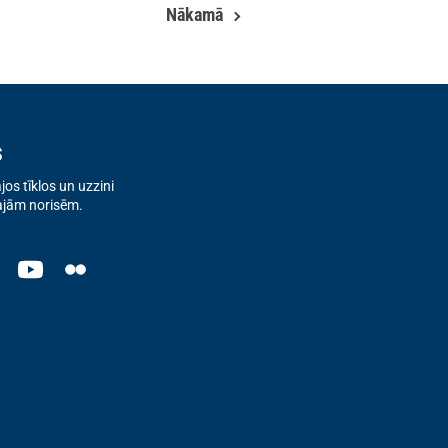
Nākamā
s
os tīklos un uzzini
ajām norisēm.