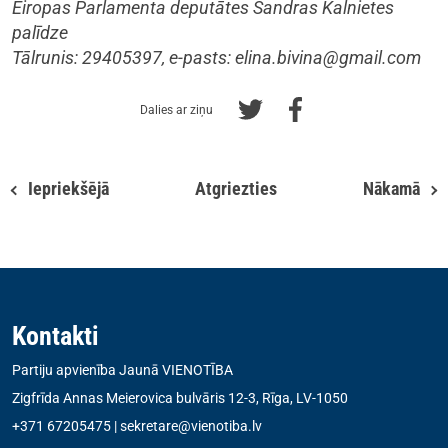
Eiropas Parlamenta deputātes Sandras Kalnietes
palīdze
Tālrunis: 29405397, e-pasts:
elina.bivina@gmail.com
Dalies ar ziņu
Iepriekšējā
Atgriezties
Nākamā
Kontakti
Partiju apvienība Jaunā VIENOTĪBA
Zigfrīda Annas Meierovica bulvāris 12-3, Rīga, LV-1050
+371 67205475
|
sekretare@vienotiba.lv