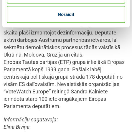
strādā Ārlietu un Starptautiskās tirdzniecības
komitejās, Drošības un aizsardzības apakškomitejā,
Noraidīt
kā arī īpašajā komitejā par ārvalstu iejaukšanos
Eiropas Savienības demokrātiskajos procesos, tai
skaitā plaši izmantojot dezinformāciju. Deputāte
aktīvi darbojas Austrumu partnerības ietvaros, lai
sekmētu demokrātiskos procesus tādās valstīs kā
Ukraina, Moldova, Gruzija un citas.
Eiropas Tautas partijas (ETP) grupa ir lielākā Eiropas
Parlamentā kopš 1999.gada. Pašlaik labēji
centriskajā politiskajā grupā strādā 178 deputāti no
visām ES dalībvalstīm. Nevalstiskās organizācijas
“VoteWatch Europe” reitingā Sandra Kalniete
ierindota starp 100 ietekmīgākajiem Eiropas
Parlamenta deputātiem.
Informāciju sagatavoja:
Elīna Bīviņa