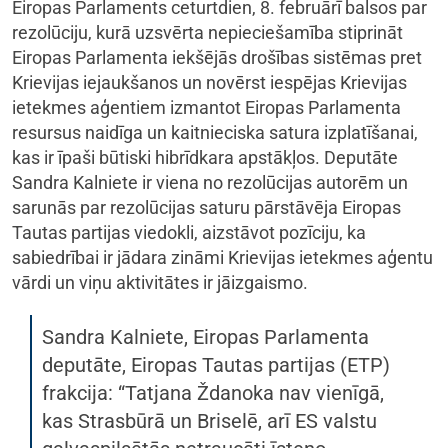
Eiropas Parlaments ceturtdien, 8. februārī balsos par
rezolūciju, kurā uzsvērta nepieciešamība stiprināt
Eiropas Parlamenta iekšējās drošības sistēmas pret
Krievijas iejaukšanos un novērst iespējas Krievijas
ietekmes aģentiem izmantot Eiropas Parlamenta
resursus naidīga un kaitnieciska satura izplatīšanai,
kas ir īpaši būtiski hibrīdkara apstākļos. Deputāte
Sandra Kalniete ir viena no rezolūcijas autorēm un
sarunās par rezolūcijas saturu pārstāvēja Eiropas
Tautas partijas viedokli, aizstāvot pozīciju, ka
sabiedrībai ir jādara zināmi Krievijas ietekmes aģentu
vārdi un viņu aktivitātes ir jāizgaismo.
Sandra Kalniete, Eiropas Parlamenta
deputāte, Eiropas Tautas partijas (ETP)
frakcija: “Tatjana Ždanoka nav vienīgā,
kas Strasbūrā un Briselē, arī ES valstu