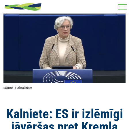
Skip to main content
Sākums
Aktualitātes
Kalniete: ES ir izlēmīgi
jāvēršas pret Kremļa