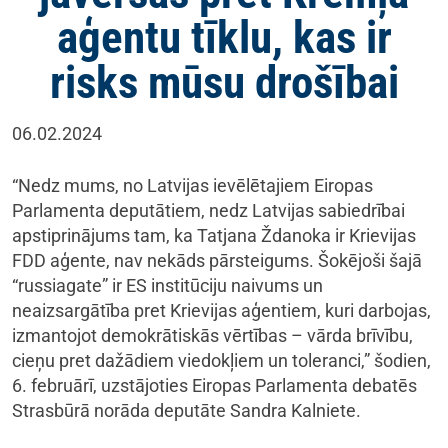
aģentu tīklu, kas ir
risks mūsu drošībai
06.02.2024
“Nedz mums, no Latvijas ievēlētajiem Eiropas
Parlamenta deputātiem, nedz Latvijas sabiedrībai
apstiprinājums tam, ka Tatjana Ždanoka ir Krievijas
FDD aģente, nav nekāds pārsteigums. Šokējoši šajā
“russiagate” ir ES institūciju naivums un
neaizsargātība pret Krievijas aģentiem, kuri darbojas,
izmantojot demokrātiskās vērtības – vārda brīvību,
cieņu pret dažādiem viedokļiem un toleranci,” šodien,
6. februārī, uzstājoties Eiropas Parlamenta debatēs
Strasbūrā norāda deputāte Sandra Kalniete.