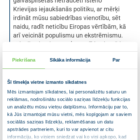
galvaspilsētās netraucēti īsteno
Krievijas iejaukšanās politiku, ar mērķi
irdināt mūsu sabiedrības vienotību, sēt
naidu, radīt neticību Eiropas vērtībām, kā
arī veicināt populismu un ekstrēmismu.
Krievijas ietekmes aģentu tīkls Eiropā ir
plašs un toksisks. To Kremlis ir
Piekrišana
Sīkāka informācija
Par
pārmantojis no Padomju Savienības un
veiksmīgi attīstījis, tajā iepinot arī ES
politiskās elites pārstāvjus – Šrēderu,
Šī tīmekļa vietne izmanto sīkdatnes
Liponenu, Fijonu u.c., Eiropas
Mēs izmantojam sīkdatnes, lai personalizētu saturu un
Parlamenta deputātus un dažāda
reklāmas, nodrošinātu sociālo saziņas līdzekļu funkcijas
mēroga pašvaldību vadītājus.”
un analizētu mūsu vietņu datplūsmu. Informāciju par to,
kā Jūs izmantojat mūsu vietni, mēs kopīgojam ar saviem
sociālās saziņas līdzekļu, reklamēšanas un datu
Uzstājoties Eiropas Parlamentā Sandra Kalniete
apstrādes partneriem, kuri to var apvienot ar citu
uzsver, ka, kopš Krievija uzsāka agresiju pret Ukrainu,
informāciju, ko viņiem sniedzat vai ko viņi apkopo, kad
Eiropas Savienība ir pakļauta arvien biežākiem plaša