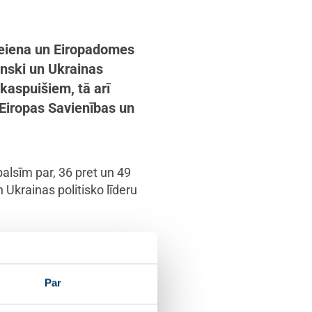
 Leiena un Eiropadomes
enski un Ukrainas
okaspuišiem, tā arī
 Eiropas Savienības un
alsīm par, 36 pret un 49
 Ukrainas politisko līderu
prina un jāpalielina ES
ete pret Maskavu.
Par
pa: “Ukraina ir ES