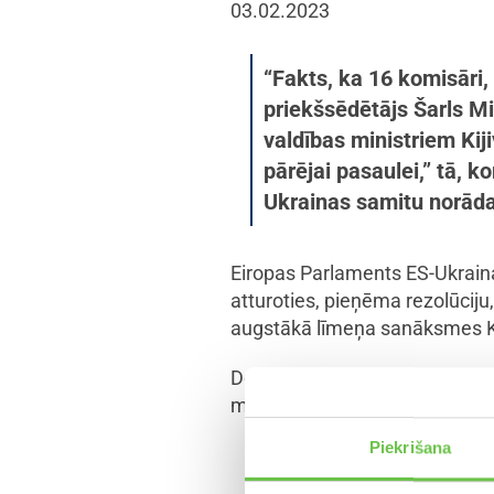
03.02.2023
“Fakts, ka 16 komisāri
priekšsēdētājs Šarls Mi
valdības ministriem Kiji
pārējai pasaulei,” tā, 
Ukrainas samitu norāda
Eiropas Parlaments ES-Ukraina
atturoties, pieņēma rezolūciju
augstākā līmeņa sanāksmes Ki
Deputāti norāda, ka ES un Ukrai
militārais, ekonomiskais un hu
Piekrišana
Sandra Kalniete, Eiropa