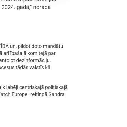
ē 2024. gadā,” norāda
ĪBA un, pildot doto mandātu
 arī īpašajā komitejā par
antojot dezinformāciju.
ocesus tādās valstīs kā
 labēji centriskajā politiskajā
Watch Europe” reitingā Sandra