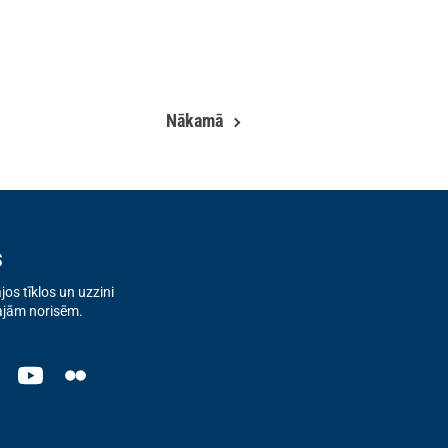
Nākamā
s
os tīklos un uzzini
ajām norisēm.