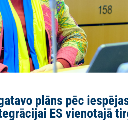
gatavo plāns pēc iespējas
tegrācijai ES vienotajā ti