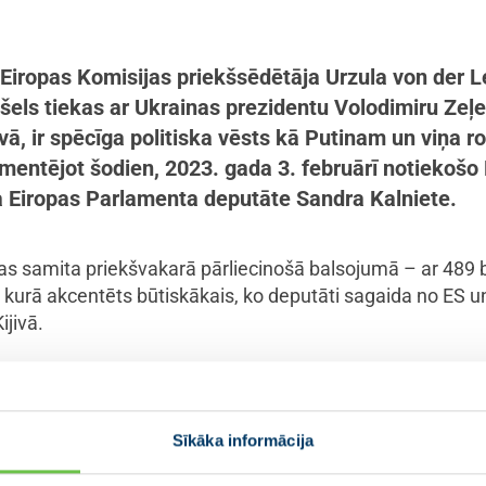
, Eiropas Komisijas priekšsēdētāja Urzula von der
šels tiekas ar Ukrainas prezidentu Volodimiru Zeļ
vā, ir spēcīga politiska vēsts kā Putinam un viņa r
komentējot šodien, 2023. gada 3. februārī notiekošo
 Eiropas Parlamenta deputāte Sandra Kalniete.
s samita priekšvakarā pārliecinošā balsojumā – ar 489 b
, kurā akcentēts būtiskākais, ko deputāti sagaida no ES un
jivā.
nai jāstrādā pie tā, lai sāktu iestāšanās sarunas, jāpasti
mānais atbalsts Kijivai un jāievieš desmitā sankciju pak
Sīkāka informācija
s Parlamenta deputāte, Eiropas Tautas partijas gru