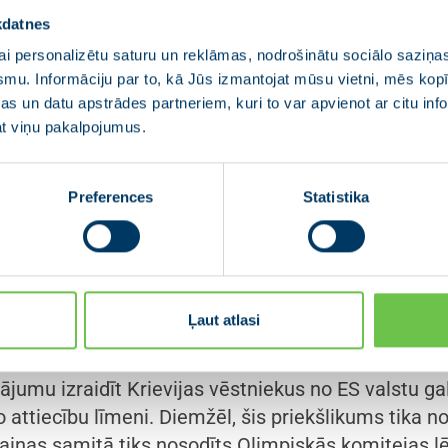
iropas Parlaments no šī samita sagaida ceļvedi, kurā
kdatnes
, neskatoties uz Krievijas agresiju, Ukraina pakāpe
es ES vienotajam tirgum. Soli pa solim iekļaušanās
i personalizētu saturu un reklāmas, nodrošinātu sociālo saziņas
smu. Informāciju par to, kā Jūs izmantojat mūsu vietni, mēs ko
tās valsts ekonomikai, tā katram pilsonim. Eiropa
s un datu apstrādes partneriem, kuri to var apvienot ar citu inf
lāns pievienošanās sarunām ar mērķi veicināt pakāp
jat viņu pakalpojumus.
s un programmās.”
Preferences
Statistika
erus gaidāmajā ES un Ukrainas samitā par prioritāti notei
ā pasākumu kopumā galvenā uzmanība ir jāpievērš valsts 
iņā. Novērtējot Ukrainas atjaunošanas vajadzības, Eiropa
Ukrainas atjaunošanu finansēt no iesaldētajiem Krievijas 
Ļaut atlasi
vas, Igaunijas un Polijas ievēlētie Eiropas Parlamen
ājumu izraidīt Krievijas vēstniekus no ES valstu ga
attiecību līmeni. Diemžēl, šis priekšlikums tika no
ainas samitā tiks nosodīts Olimpiskās komitejas l