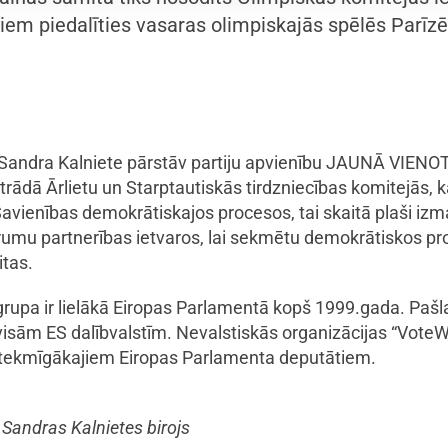
stiem piedalīties vasaras olimpiskajās spēlēs Parīz
Sandra Kalniete pārstāv partiju apvienību JAUNĀ VIENOT
ādā Ārlietu un Starptautiskās tirdzniecības komitejās, kā
avienības demokrātiskajos procesos, tai skaitā plaši izm
rumu partnerības ietvaros, lai sekmētu demokrātiskos pr
itas.
grupa ir lielākā Eiropas Parlamentā kopš 1999.gada. Pašlaik
visām ES dalībvalstīm. Nevalstiskās organizācijas “Vote
ietekmīgākajiem Eiropas Parlamenta deputātiem.
Sandras Kalnietes birojs