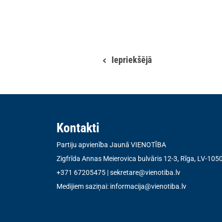
Iepriekšējā
Kontakti
Partiju apvienība Jaunā VIENOTĪBA
Zigfrīda Annas Meierovica bulvāris 12-3, Rīga, LV-105
+371 67205475
|
sekretare@vienotiba.lv
Medijiem saziņai:
informacija@vienotiba.lv