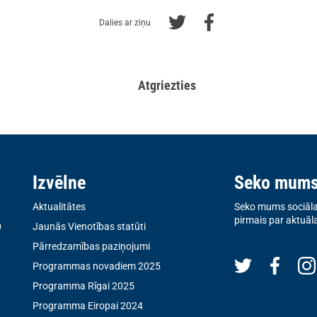
Dalies ar ziņu
Atgriezties
Izvēlne
Seko mum
Aktualitātes
Seko mums sociālaj
pirmais par aktuāl
0
Jaunās Vienotības statūti
Pārredzamības paziņojumi
Programmas novadiem 2025
Programma Rīgai 2025
Programma Eiropai 2024