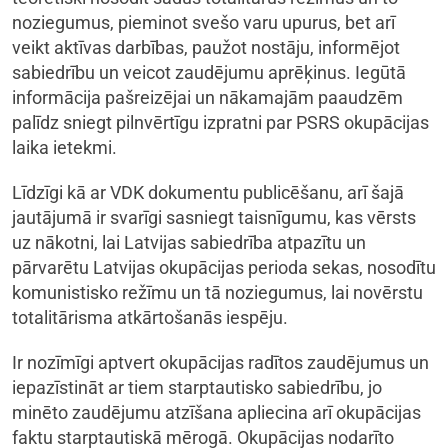
noziegumus, pieminot svešo varu upurus, bet arī
veikt aktīvas darbības, paužot nostāju, informējot
sabiedrību un veicot zaudējumu aprēķinus. Iegūtā
informācija pašreizējai un nākamajām paaudzēm
palīdz sniegt pilnvērtīgu izpratni par PSRS okupācijas
laika ietekmi.
Līdzīgi kā ar VDK dokumentu publicēšanu, arī šajā
jautājumā ir svarīgi sasniegt taisnīgumu, kas vērsts
uz nākotni, lai Latvijas sabiedrība atpazītu un
pārvarētu Latvijas okupācijas perioda sekas, nosodītu
komunistisko režīmu un tā noziegumus, lai novērstu
totalitārisma atkārtošanās iespēju.
Ir nozīmīgi aptvert okupācijas radītos zaudējumus un
iepazīstināt ar tiem starptautisko sabiedrību, jo
minēto zaudējumu atzīšana apliecina arī okupācijas
faktu starptautiskā mērogā. Okupācijas nodarīto