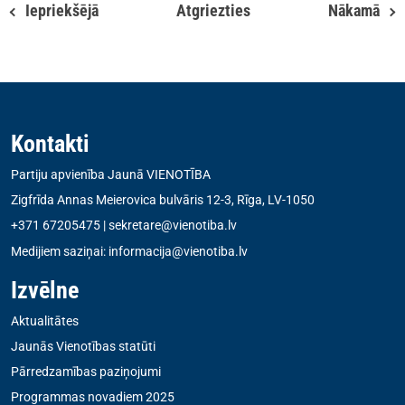
Iepriekšējā
Atgriezties
Nākamā
Kontakti
Partiju apvienība Jaunā VIENOTĪBA
Zigfrīda Annas Meierovica bulvāris 12-3, Rīga, LV-1050
+371 67205475
|
sekretare@vienotiba.lv
Medijiem saziņai:
informacija@vienotiba.lv
Izvēlne
Aktualitātes
Jaunās Vienotības statūti
Pārredzamības paziņojumi
Programmas novadiem 2025