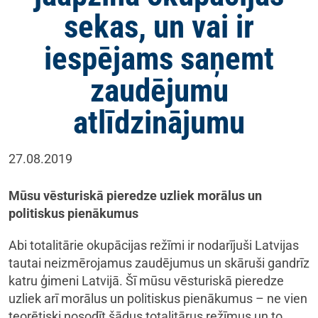
sekas, un vai ir
iespējams saņemt
zaudējumu
atlīdzinājumu
27.08.2019
Mūsu vēsturiskā pieredze uzliek morālus un
politiskus pienākumus
Abi totalitārie okupācijas režīmi ir nodarījuši Latvijas
tautai neizmērojamus zaudējumus un skāruši gandrīz
katru ģimeni Latvijā. Šī mūsu vēsturiskā pieredze
uzliek arī morālus un politiskus pienākumus – ne vien
teorētiski nosodīt šādus totalitārus režīmus un to