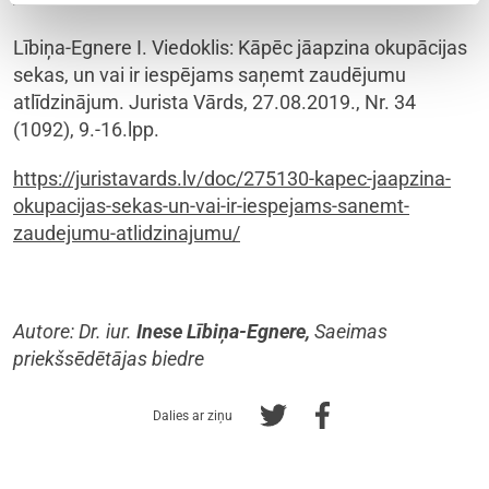
Lībiņa-Egnere I. Viedoklis: Kāpēc jāapzina okupācijas
sekas, un vai ir iespējams saņemt zaudējumu
atlīdzinājum. Jurista Vārds, 27.08.2019., Nr. 34
(1092), 9.-16.lpp.
https://juristavards.lv/doc/275130-kapec-jaapzina-
okupacijas-sekas-un-vai-ir-iespejams-sanemt-
zaudejumu-atlidzinajumu/
Autore: Dr. iur.
Inese Lībiņa-Egnere,
Saeimas
priekšsēdētājas biedre
Dalies ar ziņu