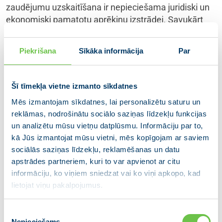
zaudējumu uzskaitīšana ir nepieciešama juridiski un
ekonomiski pamatotu aprēķinu izstrādei. Savukārt
okupācijas laikā zaudēto cilvēku un izpostīto likteņu
vērtība nav nosakāma, tādēļ mūsu un nākamo
Piekrišana
Sīkāka informācija
Par
paaudžu pienākums ir nepieļaut šādu notikumu
atkārtošanos.
Šī tīmekļa vietne izmanto sīkdatnes
Lai virzītos uz atlīdzības piedziņu, Latvijai un pārējām
Mēs izmantojam sīkdatnes, lai personalizētu saturu un
Baltijas valstīm būtu svarīgi starptautiskajā telpā
reklāmas, nodrošinātu sociālo saziņas līdzekļu funkcijas
plašāk skaidrot PSRS izdarītos pārkāpumus
un analizētu mūsu vietņu datplūsmu. Informāciju par to,
(okupāciju kā starptautisko tiesību pārkāpumu) un
kā Jūs izmantojat mūsu vietni, mēs kopīgojam ar saviem
informēt par tās rezultātā nodarītajiem zaudējumiem,
sociālās saziņas līdzekļu, reklamēšanas un datu
jo daļā pasaules valstu joprojām pastāv priekšstats,
apstrādes partneriem, kuri to var apvienot ar citu
ka Latvija, Lietuva un Igaunija ir jaunas, PSRS
informāciju, ko viņiem sniedzat vai ko viņi apkopo, kad
sabrukuma rezultātā radušās valstis, nevis 1918.
lietojat viņu pakalpojumus.
gadā dibinātas republikas.
Piekrišanas
Vērtējot juridiski, kā to 2019. gada konferencē Rīgā
Nepieciešams