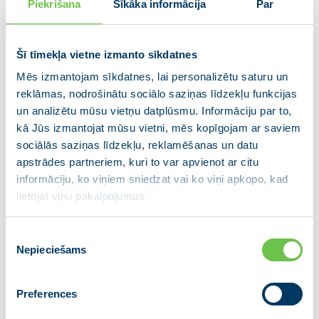
Piekrišana
Sīkāka informācija
Par
nedrīkstam zaudēt tos cilvēkus, kuri
katrs savu iemeslu dēļ ir aizbraukuši no
Šī tīmekļa vietne izmanto sīkdatnes
Latvijas,” uzsvēra Edgars Rinkēvičs.
Mēs izmantojam sīkdatnes, lai personalizētu saturu un
reklāmas, nodrošinātu sociālo saziņas līdzekļu funkcijas
un analizētu mūsu vietņu datplūsmu. Informāciju par to,
kā Jūs izmantojat mūsu vietni, mēs kopīgojam ar saviem
“Mūsu piedāvājums tiesiskuma un taisnīguma
sociālās saziņas līdzekļu, reklamēšanas un datu
atjaunošanai ir vērsts uz to, lai Latvijas tiesu sistēma
apstrādes partneriem, kuri to var apvienot ar citu
kopumā ikvienam sniegtu drošu pārliecību par
informāciju, ko viņiem sniedzat vai ko viņi apkopo, kad
taisnīguma un godīguma uzvaru. Nule publiskotā
lietojat viņu pakalpojumus.
“Moneyval” ziņojumā skaidri tika pateikts, ka Latvijā ir
laba likumu kārtība, Saeima savu darbu ir izdarījusi,
Piekrišanas
bet realitātē uzraudzība un vainīgo sodīšana
Nepieciešams
izvēle
nenotiek.
Taisnīgumu nevar nostiprināt vien uz
Preferences
papīra. Mums ir jāstrādā un jāpierāda