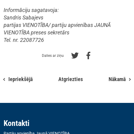
Informāciju sagatavoja:
Sandris Sabajevs
partijas VIENOTĪBA/ partiju apvienības JAUNĀ
VIENOTĪBA preses sekretārs
Tel. nr. 22087726
Dalies ar ziņu
Iepriekšējā
Atgriezties
Nākamā
Kontakti
Partiju apvienība Jaunā VIENOTĪBA