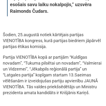
esošais savu laiku nokalpojis,” uzsvēra
Raimonds Čudars.
Šodien, 25.augustā notiek kārtējais partijas
VIENOTĪBA kongress, kurā partijas biedriem jāpārvēl
partijas ētikas komisija.
Partija VIENOTĪBA kopā ar partijām “Kuldīgas
novadam”, “Tukuma pilsētai un novadam”, “Valmierai
un Vidzemei”, “Jēkabpils reģionālā partija” un
“Latgales partija” kopīgam startam 13.Saeimas
vēlēšanām ir izveidojušas partiju apvienību JAUNĀ
VIENOTĪBA. Tās valdes priekšsēdētājs un Ministru
prezidenta amata kandidāts ir Krišjānis Kariņš.