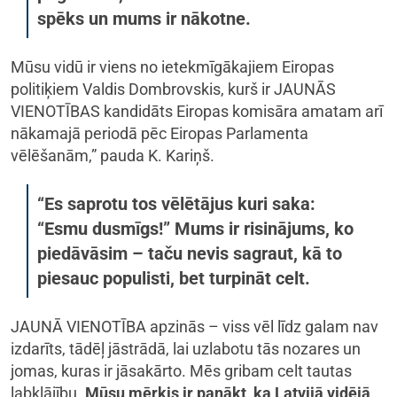
spēks un mums ir nākotne.
Mūsu vidū ir viens no ietekmīgākajiem Eiropas
politiķiem Valdis Dombrovskis, kurš ir JAUNĀS
VIENOTĪBAS kandidāts Eiropas komisāra amatam arī
nākamajā periodā pēc Eiropas Parlamenta
vēlēšanām,” pauda K. Kariņš.
“Es saprotu tos vēlētājus kuri saka:
“Esmu dusmīgs!” Mums ir risinājums, ko
piedāvāsim – taču nevis sagraut, kā to
piesauc populisti, bet turpināt celt.
JAUNĀ VIENOTĪBA apzinās – viss vēl līdz galam nav
izdarīts, tādēļ jāstrādā, lai uzlabotu tās nozares un
jomas, kuras ir jāsakārto. Mēs gribam celt tautas
labklājību.
Mūsu mērķis ir panākt, ka Latvijā vidējā