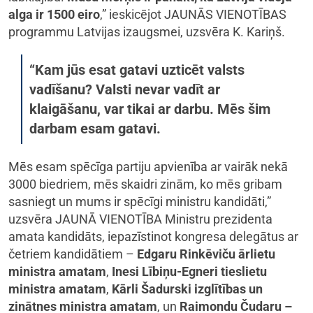
alga ir 1500 eiro
,” ieskicējot JAUNĀS VIENOTĪBAS
programmu Latvijas izaugsmei, uzsvēra K. Kariņš.
“Kam jūs esat gatavi uzticēt valsts
vadīšanu? Valsti nevar vadīt ar
klaigāšanu, var tikai ar darbu. Mēs šim
darbam esam gatavi.
Mēs esam spēcīga partiju apvienība ar vairāk nekā
3000 biedriem, mēs skaidri zinām, ko mēs gribam
sasniegt un mums ir spēcīgi ministru kandidāti,”
uzsvēra JAUNĀ VIENOTĪBA Ministru prezidenta
amata kandidāts, iepazīstinot kongresa delegātus ar
četriem kandidātiem –
Edgaru Rinkēviču ārlietu
ministra amatam
,
Inesi Lībiņu-Egneri tieslietu
ministra amatam
,
Kārli Šadurski izglītības un
zinātnes ministra amatam
, un
Raimondu Čudaru –