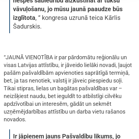
nespēs sabiedrību aizkustināt ar tukšu
vāvuļošanu, jo mūsu jaunā paaudze būs
izglītota
, “ kongresa uzrunā teica Kārlis
Šadurskis.
“JAUNĀ VIENOTĪBA ir par pārdomātu reģionālu un
visas Latvijas attīstību, ir jāveido lielāki novadi, ļaujot
pašām pašvaldībām apvienoties saprātīgā termiņā,
bet, ja tas nenotiek, valstij ir jāveic piespiedu soļi.
Tikai stipras, lielas un bagātas pašvaldības var –
neizšķiest naudu, bet ieguldīt to atbilstīgi cilvēku
apdzīvotībai un interesēm, gādāt un sekmēt
uzņēmējdarbības attīstību un darba vietu rašanos
novados.
Ir jāpieņem jauns Pašvaldību likums, jo