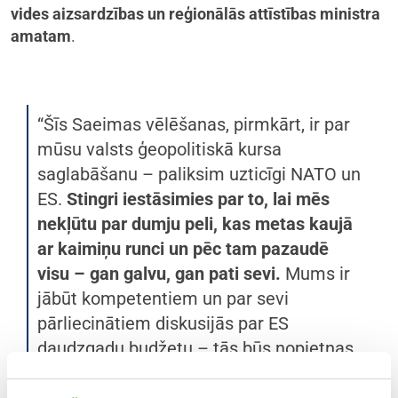
vides aizsardzības un reģionālās attīstības ministra
amatam
.
“Šīs Saeimas vēlēšanas, pirmkārt, ir par
mūsu valsts ģeopolitiskā kursa
saglabāšanu – paliksim uzticīgi NATO un
ES.
Stingri iestāsimies par to, lai mēs
nekļūtu par dumju peli, kas metas kaujā
ar kaimiņu runci un pēc tam pazaudē
visu – gan galvu, gan pati sevi.
Mums ir
jābūt kompetentiem un par sevi
pārliecinātiem diskusijās par ES
daudzgadu budžetu – tās būs nopietnas
un smagas sarunas. Tikpat būtiska ir
saiknes noturēšana ar diasporu, jo