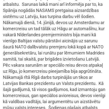
atbalstu. Sarunas laikā mani arī informēja par to, ka
Spānija nogādās NASAMS pretgaisa aizsardzības
sistēmu uz Latviju, kas turpina darbu vēl šodien.
Nākamajā dienā, 14. jūnijā, devos uz Amsterdamu ar
komercreisu un tad tālāk uz Hāgu ar automašīnu, kur
vakarā Nīderlandes premjerministrs bija mani kā
vienīgo Baltijas valstu pārstāvi aicinājis uz sarunu
šaurā NATO dalībvalstu premjeru lokā kopā ar NATO
ģenerālsekretāru, lai runātu par lēmumiem Madrides
samitā, tai skaitā, par brigādes izvietošanu Latvijā.
Pēc vakara sarunām ar speciālo reisu devos atpakaļ
uz Rīgu, jo komercreisu pieejamība bija apgrūtināta.
Nākamajā rītā Rīgā darbs turpinājās un tikos ar
Latvijas Bankas prezidentu un Valsts prezidentu. Kā
šajā gadījumā, tā visos gadījumos, kad izmantoju gan
komercreisus, gan speciālos avioreisus, devos vienīgi
kā valdības vadītājs, lai argumentētu un aizstāvētu
mūsu valsts intereses. Šodienas plašais atbalsts