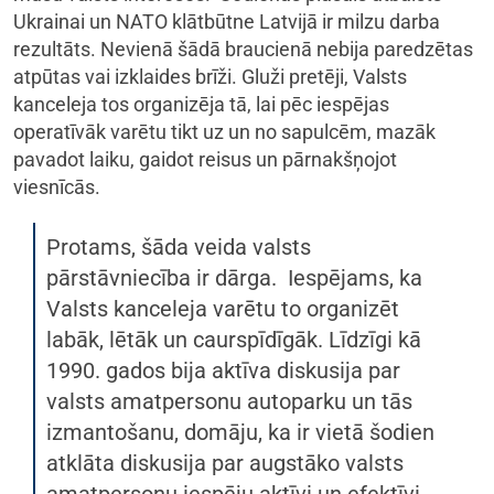
Ukrainai un NATO klātbūtne Latvijā ir milzu darba
rezultāts. Nevienā šādā braucienā nebija paredzētas
atpūtas vai izklaides brīži. Gluži pretēji, Valsts
kanceleja tos organizēja tā, lai pēc iespējas
operatīvāk varētu tikt uz un no sapulcēm, mazāk
pavadot laiku, gaidot reisus un pārnakšņojot
viesnīcās.
Protams, šāda veida valsts
pārstāvniecība ir dārga. Iespējams, ka
Valsts kanceleja varētu to organizēt
labāk, lētāk un caurspīdīgāk. Līdzīgi kā
1990. gados bija aktīva diskusija par
valsts amatpersonu autoparku un tās
izmantošanu, domāju, ka ir vietā šodien
atklāta diskusija par augstāko valsts