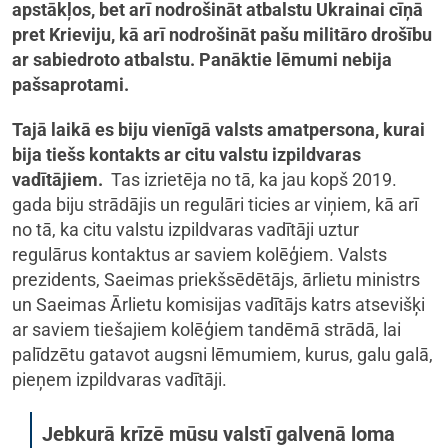
apstākļos, bet arī nodrošināt atbalstu Ukrainai cīņā
pret Krieviju, kā arī nodrošināt pašu militāro drošību
ar sabiedroto atbalstu.
Panāktie lēmumi nebija
pašsaprotami.
Tajā laikā es biju vienīgā valsts amatpersona, kurai
bija tiešs kontakts ar citu valstu izpildvaras
vadītājiem.
Tas izrietēja no tā, ka jau kopš 2019.
gada biju strādājis un regulāri ticies ar viņiem, kā arī
no tā, ka citu valstu izpildvaras vadītāji uztur
regulārus kontaktus ar saviem kolēģiem. Valsts
prezidents, Saeimas priekšsēdētājs, ārlietu ministrs
un Saeimas Ārlietu komisijas vadītājs katrs atsevišķi
ar saviem tiešajiem kolēģiem tandēmā strādā, lai
palīdzētu gatavot augsni lēmumiem, kurus, galu galā,
pieņem izpildvaras vadītāji.
Jebkurā krīzē mūsu valstī galvenā loma