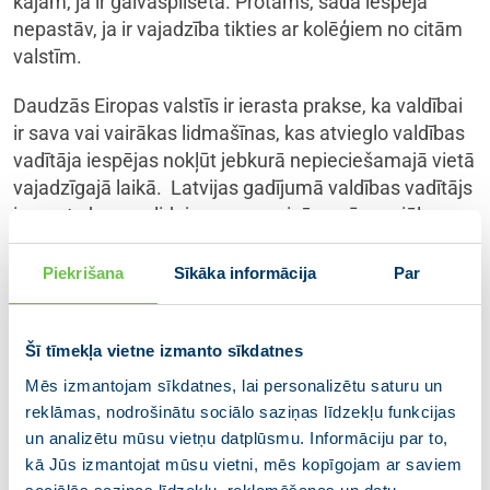
kājām, ja ir galvaspilsētā. Protams, šāda iespēja
nepastāv, ja ir vajadzība tikties ar kolēģiem no citām
valstīm.
Daudzās Eiropas valstīs ir ierasta prakse, ka valdībai
ir sava vai vairākas lidmašīnas, kas atvieglo valdības
vadītāja iespējas nokļūt jebkurā nepieciešamajā vietā
vajadzīgajā laikā. Latvijas gadījumā valdības vadītājs
izmanto komerclidojumus un reizēm arī speciālos
avioreisus, lai tiktu uz vizītes galapunktu un laikus
atgrieztos valstī. Iepriekšējās valdībās
Piekrišana
Sīkāka informācija
Par
premjerministri bieži vien aktīvi neizmantoja iespēju
ārpus regulārām sanāksmēm tikties ar kolēģiem.
Iemesli tur varētu būt dažādi, tai skaitā tas, ka nav
Šī tīmekļa vietne izmanto sīkdatnes
bijušas tāda mēroga krīzes kā pēdējo nepilnu piecu
Mēs izmantojam sīkdatnes, lai personalizētu saturu un
gadu laikā. Taču viens no iemesliem doties ārvalstu
reklāmas, nodrošinātu sociālo saziņas līdzekļu funkcijas
vizītēs mazāk droši ir bijis tas, ka katra stunda prom
un analizētu mūsu vietņu datplūsmu. Informāciju par to,
no valsts ir stunda, ko nevar pilnvērtīgi izmantot
kā Jūs izmantojat mūsu vietni, mēs kopīgojam ar saviem
valdības vadīšanai. Līdz ar to ārpolitika vairāk tika