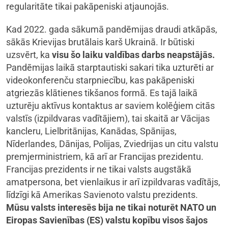
regularitāte tikai pakāpeniski atjaunojās.
Kad 2022. gada sākumā pandēmijas draudi atkāpās,
sākās Krievijas brutālais karš Ukrainā. Ir būtiski
uzsvērt, ka
visu šo laiku valdības darbs neapstājās.
Pandēmijas laikā starptautiski sakari tika uzturēti ar
videokonferenču starpniecību, kas pakāpeniski
atgriezās klātienes tikšanos formā. Es tajā laikā
uzturēju aktīvus kontaktus ar saviem kolēģiem citās
valstīs (izpildvaras vadītājiem), tai skaitā ar Vācijas
kancleru, Lielbritānijas, Kanādas, Spānijas,
Nīderlandes, Dānijas, Polijas, Zviedrijas un citu valstu
premjerministriem, kā arī ar Francijas prezidentu.
Francijas prezidents ir ne tikai valsts augstākā
amatpersona, bet vienlaikus ir arī izpildvaras vadītājs,
līdzīgi kā Amerikas Savienoto valstu prezidents.
Mūsu valsts interesēs bija ne tikai noturēt NATO un
Eiropas Savienības (ES) valstu kopību visos šajos