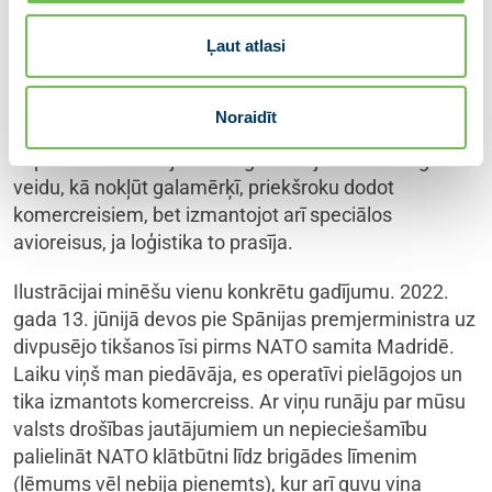
Latvijas Ministru prezidentam vai izlems doties pie
Ļaut atlasi
mums. Individuālas tikšanās reizēm nevarēja sarunāt
ierēdņu vai padomnieku līmenī, bet to sarunāju es,
tieši kontaktējoties ar kolēģi. Tad arī biju spiests
Noraidīt
pielāgoties piedāvātam laikam. Valsts kanceleja
kopā ar manu biroju attiecīgi izvēlējās visizdevīgāko
veidu, kā nokļūt galamērķī, priekšroku dodot
komercreisiem, bet izmantojot arī speciālos
avioreisus, ja loģistika to prasīja.
Ilustrācijai minēšu vienu konkrētu gadījumu. 2022.
gada 13. jūnijā devos pie Spānijas premjerministra uz
divpusējo tikšanos īsi pirms NATO samita Madridē.
Laiku viņš man piedāvāja, es operatīvi pielāgojos un
tika izmantots komercreiss. Ar viņu runāju par mūsu
valsts drošības jautājumiem un nepieciešamību
palielināt NATO klātbūtni līdz brigādes līmenim
(lēmums vēl nebija pieņemts), kur arī guvu viņa