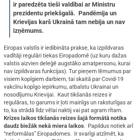
ir paredzēta tieši valdībai ar Ministru
prezidentu priekšgalā. Pandēmija un
Krievijas karš Ukrainā tam nebija un nav
izņēmums.
Eiropas valstīs ir iedibināta prakse, ka izpildvaras
vadītāji regulāri tiekas Eiropadomē (uz kuru dažas
valstis aizvien deleģē augstāko amatpersonu, kurai
nav izpildvaras funkcijas). Tur pieņem lēmumus par
visiem kopīgiem darbiem, tai skaitā par Covid-19
vakcīnu kopīgo iepirkumu, atbalstu Ukrainai un
nosodījumu Krievijai. Kaut tikšanās reizes ir
regulāras, to garums ir ļoti mainīgs un raksturīgas ar
to, ka strādā līdz vēlai naktij vai pat agram rītam.
Krīzes laikos tikšanās reizes šajā formātā notika
daudz biežāk nekā miera laikos
. Papildus notiek arī
“neformālas” Eiropadomes. Ir svarīgi atzīmēt, ka