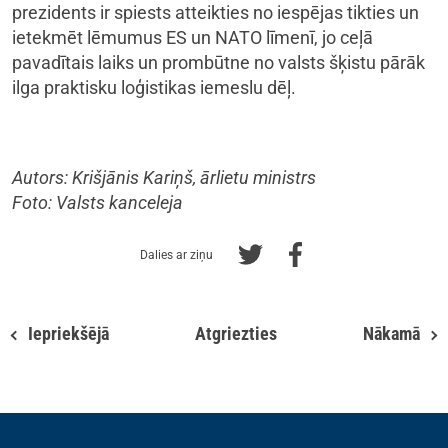
prezidents ir spiests atteikties no iespējas tikties un
ietekmēt lēmumus ES un NATO līmenī, jo ceļā
pavadītais laiks un prombūtne no valsts šķistu pārāk
ilga praktisku loģistikas iemeslu dēļ.
Autors: Krišjānis Kariņš, ārlietu ministrs
Foto: Valsts kanceleja
Dalies ar ziņu
Iepriekšējā
Atgriezties
Nākamā