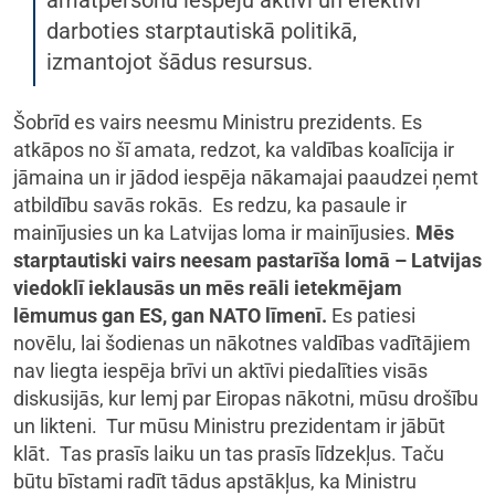
amatpersonu iespēju aktīvi un efektīvi
darboties starptautiskā politikā,
izmantojot šādus resursus.
Šobrīd es vairs neesmu Ministru prezidents. Es
atkāpos no šī amata, redzot, ka valdības koalīcija ir
jāmaina un ir jādod iespēja nākamajai paaudzei ņemt
atbildību savās rokās. Es redzu, ka pasaule ir
mainījusies un ka Latvijas loma ir mainījusies.
Mēs
starptautiski vairs neesam pastarīša lomā – Latvijas
viedoklī ieklausās un mēs reāli ietekmējam
lēmumus gan ES, gan NATO līmenī.
Es patiesi
novēlu, lai šodienas un nākotnes valdības vadītājiem
nav liegta iespēja brīvi un aktīvi piedalīties visās
diskusijās, kur lemj par Eiropas nākotni, mūsu drošību
un likteni. Tur mūsu Ministru prezidentam ir jābūt
klāt. Tas prasīs laiku un tas prasīs līdzekļus. Taču
būtu bīstami radīt tādus apstākļus, ka Ministru