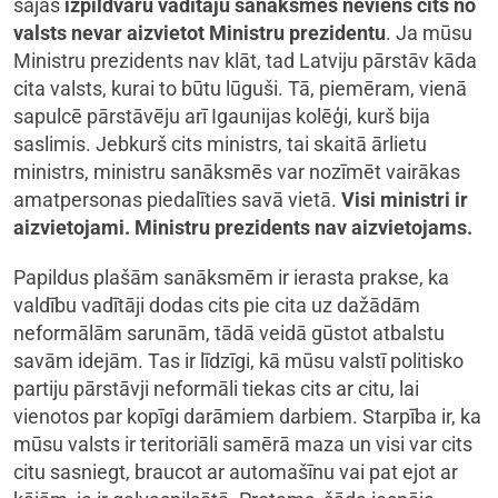
šajās
izpildvaru vadītāju sanāksmēs neviens cits no
valsts nevar aizvietot Ministru prezidentu
. Ja mūsu
Ministru prezidents nav klāt, tad Latviju pārstāv kāda
cita valsts, kurai to būtu lūguši. Tā, piemēram, vienā
sapulcē pārstāvēju arī Igaunijas kolēģi, kurš bija
saslimis. Jebkurš cits ministrs, tai skaitā ārlietu
ministrs, ministru sanāksmēs var nozīmēt vairākas
amatpersonas piedalīties savā vietā.
Visi ministri ir
aizvietojami.
Ministru prezidents nav aizvietojams.
Papildus plašām sanāksmēm ir ierasta prakse, ka
valdību vadītāji dodas cits pie cita uz dažādām
neformālām sarunām, tādā veidā gūstot atbalstu
savām idejām. Tas ir līdzīgi, kā mūsu valstī politisko
partiju pārstāvji neformāli tiekas cits ar citu, lai
vienotos par kopīgi darāmiem darbiem. Starpība ir, ka
mūsu valsts ir teritoriāli samērā maza un visi var cits
citu sasniegt, braucot ar automašīnu vai pat ejot ar