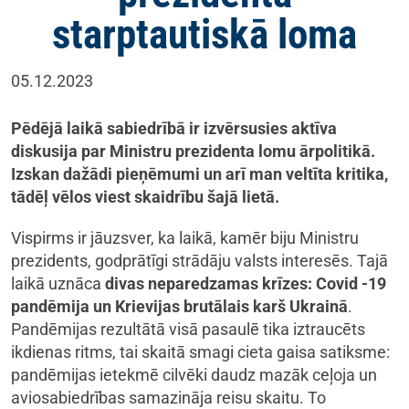
starptautiskā loma
05.12.2023
Pēdējā laikā sabiedrībā ir izvērsusies aktīva
diskusija par Ministru prezidenta lomu ārpolitikā.
Izskan dažādi pieņēmumi un arī man veltīta kritika,
tādēļ vēlos viest skaidrību šajā lietā.
Vispirms ir jāuzsver, ka laikā, kamēr biju Ministru
prezidents, godprātīgi strādāju valsts interesēs. Tajā
laikā uznāca
divas neparedzamas krīzes: Covid -19
pandēmija un Krievijas brutālais karš Ukrainā
.
Pandēmijas rezultātā visā pasaulē tika iztraucēts
ikdienas ritms, tai skaitā smagi cieta gaisa satiksme:
pandēmijas ietekmē cilvēki daudz mazāk ceļoja un
aviosabiedrības samazināja reisu skaitu. To