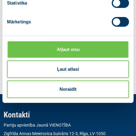
Statistika
Ministru prezidenta birojs
Sandris Sabajevs
Mārketings
Ministru prezidenta preses sekretārs
E-pasts:
sandris.sabajevs@mk.gov.lv
Dalies ar ziņu
Atļaut visu
Ļaut atlasi
Iepriekšējā
Atgriezties
Nākamā
Noraidīt
Kontakti
Partiju apvienība Jaunā VIENOTĪBA
Zigfrīda Annas Meierovica bulvāris 12-3, Rīga, LV-1050