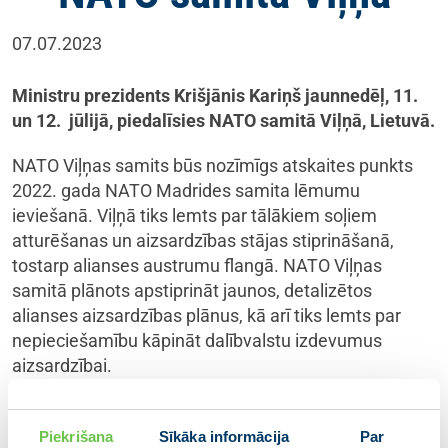
07.07.2023
Ministru prezidents Krišjānis Kariņš jaunnedēļ, 11.
un 12. jūlijā, piedalīsies NATO samitā Viļņā, Lietuvā.
NATO Viļņas samits būs nozīmīgs atskaites punkts
2022. gada NATO Madrides samita lēmumu
ieviešanā. Viļņā tiks lemts par tālākiem soļiem
atturēšanas un aizsardzības stājas stiprināšanā,
tostarp alianses austrumu flangā. NATO Viļņas
samitā plānots apstiprināt jaunos, detalizētos
alianses aizsardzības plānus, kā arī tiks lemts par
nepieciešamību kāpināt dalībvalstu izdevumus
aizsardzībai.
Viena no gaidāmā samita prioritātēm būs NATO
ilgtermiņa politisko attiecību ar Ukrainu stiprināšana,
Piekrišana
Sīkāka informācija
Par