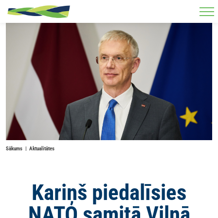
Skip to main content
Sākums
Aktualitātes
Kariņš piedalīsies
NATO samitā Viļņā