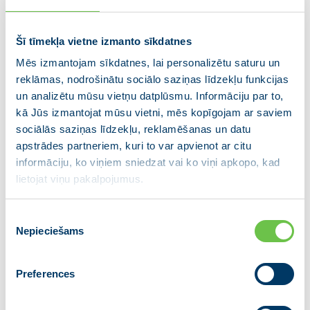
kā arī NATO praktiskā atbalsta stiprināšana. NATO
dalībvalstu un valdību vadītāji plāno arī pārrunāt
Šī tīmekļa vietne izmanto sīkdatnes
Ukrainas ceļu uz dalību NATO. Tāpat samitā tiks
pārrunāta NATO līdzīgi domājošo partneru iesaiste
Mēs izmantojam sīkdatnes, lai personalizētu saturu un
globālo drošības risku mazināšanā.
reklāmas, nodrošinātu sociālo saziņas līdzekļu funkcijas
un analizētu mūsu vietņu datplūsmu. Informāciju par to,
Samita laikā Ministru prezidents kopā ar Lietuvas un
kā Jūs izmantojat mūsu vietni, mēs kopīgojam ar saviem
Igaunijas valstu līderiem tiksies ar Japānas
sociālās saziņas līdzekļu, reklamēšanas un datu
premjerministru, plānotas vairākas divpusējās
apstrādes partneriem, kuri to var apvienot ar citu
tikšanās, kā arī uzstāšanās NATO Publiskajā forumā
informāciju, ko viņiem sniedzat vai ko viņi apkopo, kad
(NATO Public Forum).
lietojat viņu pakalpojumus.
Ministru prezidentu NATO samitā pavadīs
Piekrišanas
aizsardzības ministre Ināra Mūrniece, Nacionālo
Nepieciešams
izvēle
bruņoto spēku komandieris ģenerālleitnants Leonīds
Kalniņš un Ārlietu ministrijas valsts sekretārs Andris
Preferences
Pelšs.
Papildu informācija: