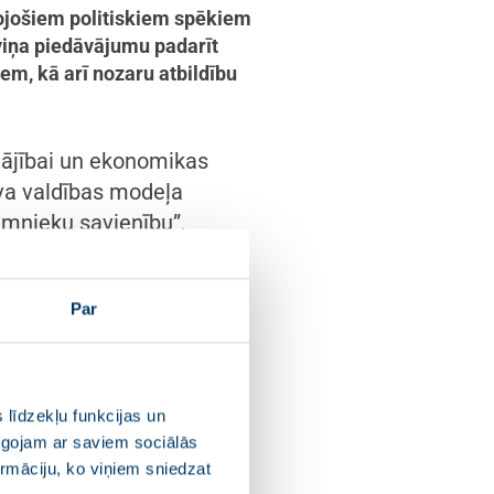
idojošiem politiskiem spēkiem
 viņa piedāvājumu padarīt
m, kā arī nozaru atbildību
klājībai un ekonomikas
īva valdības modeļa
emnieku savienību”,
r K. Kariņš.
Par
lājībai un ekonomikas
_
,
@Progresivie
,
witter.com/mAHjFYse2n
 līdzekļu funkcijas un
pīgojam ar saviem sociālās
ormāciju, ko viņiem sniedzat