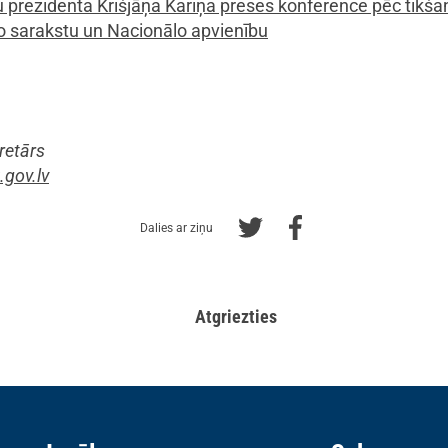
retārs
gov.lv
Dalies ar ziņu
Atgriezties