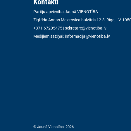
Kontakti
Partiju apvienība Jaunā VIENOTĪBA
Zigfrīda Annas Meierovica bulvāris 12-3, Rīga, LV-105
+371 67205475
|
sekretare@vienotiba.lv
Medijiem saziņai:
informacija@vienotiba.lv
© Jaunā Vienotība, 2026