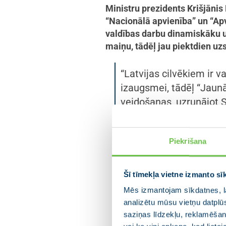
Ministru prezidents Krišjānis
“Nacionālā apvienība” un “Apv
valdības darbu dinamiskāku u
maiņu, tādēļ jau piektdien uz
“Latvijas cilvēkiem ir 
izaugsmei, tādēļ “Jaun
veidošanas, uzrunājot 
“Progresīvos”, kā arī “N
Piekrišana
Latvijas cilvēkiem ir v
izaugsmei, tādēļ sākam
Šī tīmekļa vietne izmanto sī
@VL_TBLNNK
un
@Apv
Mēs izmantojam sīkdatnes, la
analizētu mūsu vietņu datplū
— Krišjānis Kariņš (@kr
saziņas līdzekļu, reklamēšana