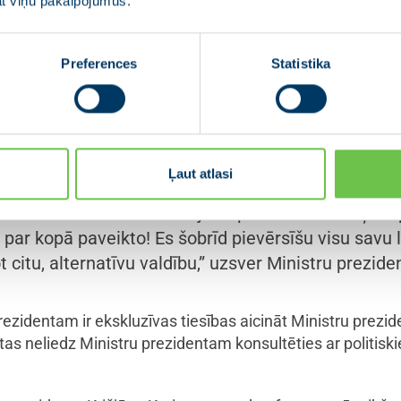
jat viņu pakalpojumus.
lai valdība varētu īstenot izvirzītos mērķus ekonomikas t
pieciešams plašs atbalsts gan Saeimā, gan koalīcijā. Tādē
Preferences
Statistika
ijā ir iestājies par valdības paplašināšanu. Tomēr pašre
” un “Apvienotais saraksts” to neatbalsta un bloķē centie
alsts, tā attīstās. Mēs dzīvojam brīvībā un varam pa
darbā ir nelieli cinīši, kam ejam pāri, nav nekas ārk
Ļaut atlasi
rī mūsējā. Es darīšu visu, lai mēs tam ātrāk tiktu 
dzot ir skaidrība no esošajiem partneriem – viņi n
ar kopā paveikto! Es šobrīd pievērsīšu visu savu l
 citu, alternatīvu valdību,” uzsver Ministru prezide
rezidentam ir ekskluzīvas tiesības aicināt Ministru prezid
tas neliedz Ministru prezidentam konsultēties ar politis