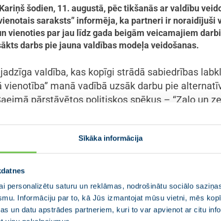
 Kariņš šodien, 11. augustā, pēc tikšanās ar valdību ve
ienotais saraksts” informēja, ka partneri ir noraidījuši
n vienoties par jau līdz gada beigām veicamajiem darbie
sākts darbs pie jauna valdības modeļa veidošanas.
vajadzīga valdība, kas kopīgi strādā sabiedrības lab
ā vienotība” manā vadībā uzsāk darbu pie alternat
Saeimā pārstāvētos politiskos spēkus – “Zaļo un z
acionālo apvienību” un “Apvienoto sarakstu”,” uzsve
Sīkāka informācija
ajadzīga valdība, kas kopīgi strādā sabiedrības labk
 darbu pie jauna valdības modeļa, uzrunājot
@ZZS
kdatnes
ienotais_
. Pašreizējā valdība turpina darbu.
pic.t
i personalizētu saturu un reklāmas, nodrošinātu sociālo saziņas
smu. Informāciju par to, kā Jūs izmantojat mūsu vietni, mēs ko
isjaniskarins)
August 11, 2023
s un datu apstrādes partneriem, kuri to var apvienot ar citu inf