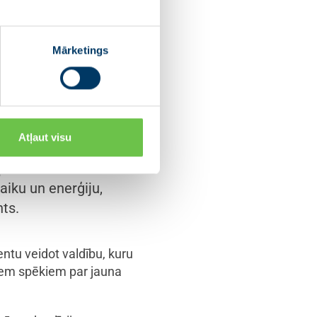
ransformācijai un sabiedrības
ļ Ministru prezidents kopš
Mārketings
izējie valdību veidojošie
nus paplašināt valdību.
ši veidot savu nākotni.
ārtējs – tā notiek
Atļaut visu
pāri un darbs
epiekrīt manam
aiku un enerģiju,
nts.
entu veidot valdību, kuru
kiem spēkiem par jauna