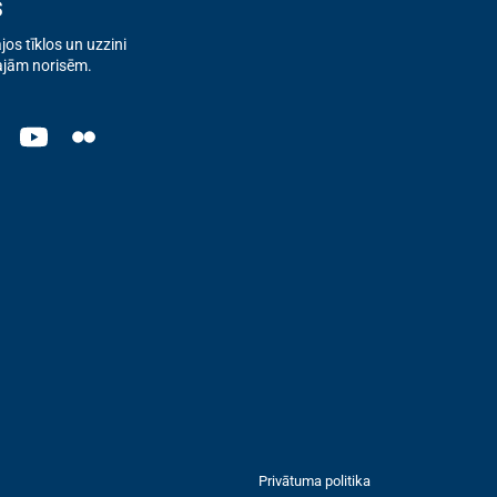
s
os tīklos un uzzini
ajām norisēm.
Privātuma politika