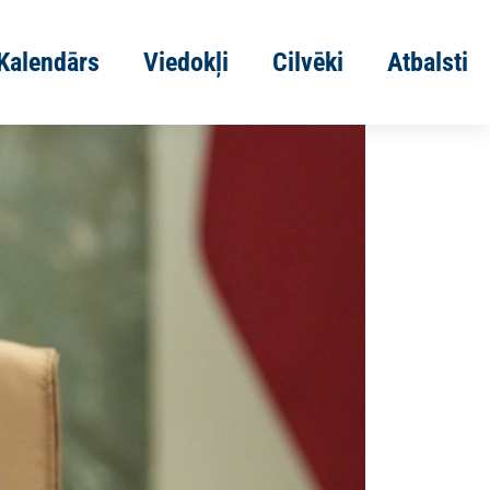
Kalendārs
Viedokļi
Cilvēki
Atbalsti