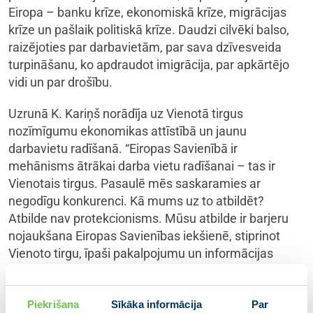
Eiropa – banku krīze, ekonomiskā krīze, migrācijas
krīze un pašlaik politiskā krīze. Daudzi cilvēki balso,
raizējoties par darbavietām, par sava dzīvesveida
turpināšanu, ko apdraudot imigrācija, par apkārtējo
vidi un par drošību.
Uzrunā K. Kariņš norādīja uz Vienotā tirgus
nozīmīgumu ekonomikas attīstībā un jaunu
darbavietu radīšanā. “Eiropas Savienībā ir
mehānisms ātrākai darba vietu radīšanai – tas ir
Vienotais tirgus. Pasaulē mēs saskaramies ar
negodīgu konkurenci. Kā mums uz to atbildēt?
Atbilde nav protekcionisms. Mūsu atbilde ir barjeru
nojaukšana Eiropas Savienības iekšienē, stiprinot
Vienoto tirgu, īpaši pakalpojumu un informācijas
tehnoloģiju jomās.”
Runājot par drošību, K. Kariņš atzina, ka izpratne par
Piekrišana
Sīkāka informācija
Par