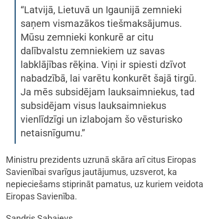
“Latvijā, Lietuvā un Igaunijā zemnieki
saņem vismazākos tiešmaksājumus.
Mūsu zemnieki konkurē ar citu
dalībvalstu zemniekiem uz savas
labklājības rēķina. Viņi ir spiesti dzīvot
nabadzībā, lai varētu konkurēt šajā tirgū.
Ja mēs subsidējam lauksaimniekus, tad
subsidējam visus lauksaimniekus
vienlīdzīgi un izlabojam šo vēsturisko
netaisnīgumu.”
Ministru prezidents uzrunā skāra arī citus Eiropas
Savienībai svarīgus jautājumus, uzsverot, ka
nepieciešams stiprināt pamatus, uz kuriem veidota
Eiropas Savienība.
Sandris Sabajevs