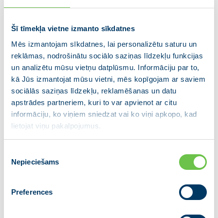
drošības izaicinājumiem ir citāda dažādos reģionos
dzīvojošiem eiropiešiem, tomēr šodien lielākais
drauds ir dezinformācijas un atklātu melu
Šī tīmekļa vietne izmanto sīkdatnes
nekontrolēta izplatīšana Eiropas publiskajā telpā.
Mēs izmantojam sīkdatnes, lai personalizētu saturu un
reklāmas, nodrošinātu sociālo saziņas līdzekļu funkcijas
“Sociālie mediji ir izrādījies efektīvs
un analizētu mūsu vietņu datplūsmu. Informāciju par to,
kā Jūs izmantojat mūsu vietni, mēs kopīgojam ar saviem
veids nepatiesas informācijas,
sociālās saziņas līdzekļu, reklamēšanas un datu
propagandas un atklātu melu plašai un
apstrādes partneriem, kuri to var apvienot ar citu
nekavējošai izplatīšanai. Aizvien vairāk
informāciju, ko viņiem sniedzat vai ko viņi apkopo, kad
cilvēku informāciju iegūst nevis no
lietojat viņu pakalpojumus.
tradicionāliem medijiem, bet sociālos
medijos. Mums ir jāizdara viena svarīga
Piekrišanas
lieta – nopietni jāpārdomā, kādā veidā ar
Nepieciešams
izvēle
likuma normām noteikt sociālo mediju
un platformu atbildību par izplatīto
Preferences
informāciju. Ir jāatrod smalks līdzsvars
starp atbildību un cenzūru. Mums šis