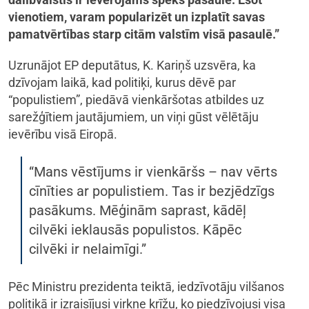
vienotiem, varam popularizēt un izplatīt savas
pamatvērtības starp citām valstīm visā pasaulē.”
Uzrunājot EP deputātus, K. Kariņš uzsvēra, ka
dzīvojam laikā, kad politiķi, kurus dēvē par
“populistiem”, piedāvā vienkāršotas atbildes uz
sarežģītiem jautājumiem, un viņi gūst vēlētāju
ievērību visā Eiropā.
“Mans vēstījums ir vienkāršs – nav vērts
cīnīties ar populistiem. Tas ir bezjēdzīgs
pasākums. Mēģinām saprast, kādēļ
cilvēki ieklausās populistos. Kāpēc
cilvēki ir nelaimīgi.”
Pēc Ministru prezidenta teiktā, iedzīvotāju vilšanos
politikā ir izraisījusi virkne krīžu, ko piedzīvojusi visa