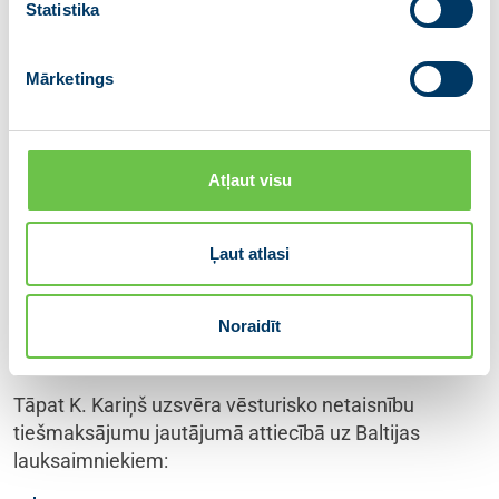
Statistika
līdzsvars ir jāatrod, jo šobrīd notiek
uzbrukums mūsu dzīvesveidam, tas ir
Mārketings
mēģinājums šķelt mūsu sabiedrību un
sanaidot mūs savā starpā, izplatot viltus
ziņas,” uzrunā uzsvēra K. Kariņš.
Atļaut visu
Turpinot uzrunu, Ministru prezidents akcentēja
Eiropas Savienības daudzgadu budžeta procesu,
Ļaut atlasi
norādot uz nepieciešamību turpināt kohēzijas politiku
– tai jābūt gudrai politikai, nodrošinot, ka
nabadzīgākie reģioni ienākumu ziņā tuvinās turīgiem
Noraidīt
reģioniem.
Tāpat K. Kariņš uzsvēra vēsturisko netaisnību
tiešmaksājumu jautājumā attiecībā uz Baltijas
lauksaimniekiem: