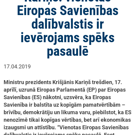
Eiropas Savienības
dalībvalstis ir
ievērojams spēks
pasaulē
17.04.2019
Ministru prezidents Krišjānis Kariņš trešdien, 17.
aprīlī, uzrunā Eiropas Parlamentā (EP) par Eiropas
Savienības (ES) nākotni, uzsvēra, ka Eiropas
Savienība ir balstīta uz kopīgām pamatvērtībām –
brīvību, demokrātiju un likuma varu, piebilstot, ka ES
nenozīmē tikai kopīgas vērtības, bet arī ekonomikas
izaugsmi un attīstību. “Vienotas Eiropas Savienības
dalībvalstis ir ievērojams spēks pasaulē. Esot