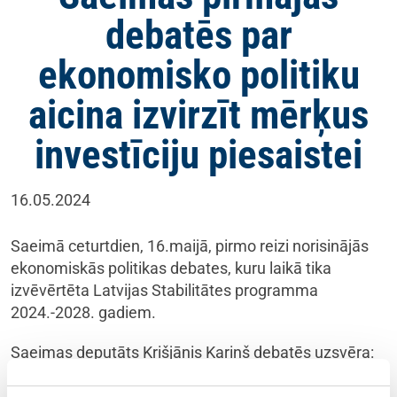
debatēs par
ekonomisko politiku
aicina izvirzīt mērķus
investīciju piesaistei
16.05.2024
Saeimā ceturtdien, 16.maijā, pirmo reizi norisinājās
ekonomiskās politikas debates, kuru laikā tika
izvēvērtēta Latvijas Stabilitātes programma
2024.-2028. gadiem.
Saeimas deputāts Krišjānis Kariņš debatēs uzsvēra:
“Lai Latvijā būtu vairāk labi apmaksātu darba vietu un
mūsu ekonomikā ienāktu investīcijas eksportspējīgos