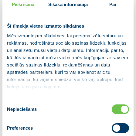
Piekrišana
Sīkāka informācija
Par
ražojošos uzņēmumos, mums nepieciešams novērst
formālismu un atbildīgām institūcijām definēt
mērķus.”
Šī tīmekļa vietne izmanto sīkdatnes
Mēs izmantojam sīkdatnes, lai personalizētu saturu un
Jātiek vaļā no sodīšanas kultūras. Tā parādās mazās
reklāmas, nodrošinātu sociālo saziņas līdzekļu funkcijas
lietās un attīstās līdz lielām, kavējot kopējo Latvijas
un analizētu mūsu vietņu datplūsmu. Informāciju par to,
attīstību. Piemēram, Valmierā kontrolējošām
kā Jūs izmantojat mūsu vietni, mēs kopīgojam ar saviem
iestādēm apsūdzot virkni pašvaldību amatpersonu
sociālās saziņas līdzekļu, reklamēšanas un datu
par it kā negodprātīgu rīcību, tika apdraudēta
apstrādes partneriem, kuri to var apvienot ar citu
uzņēmuma Patria ražotnes izveide un citas
informāciju, ko viņiem sniedzat vai ko viņi apkopo, kad
investīcijas, iespējams, aizbiedētas no Latvijas,
lietojat viņu pakalpojumus.
norādīja Kariņš.
Viņš aicināja Latvijas investīciju un attīstības
Piekrišanas
Nepieciešams
aģentūru, Ekonomikas ministriju un valdību kopumā
izvēle
izvirzīt vienkāršu mērķi investīciju piesaistei – trīs
gadu laikā piesaistīt vismaz trīs 500 miljonu eiro
Preferences
investīcijas no jebkuras OECD dalībvalsts.