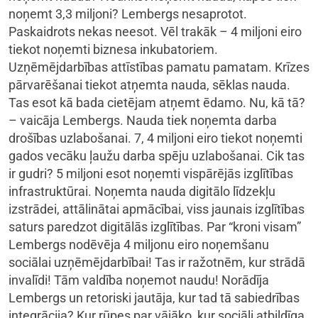
noņemt 3,3 miljoni? Lembergs nesaprotot.
Paskaidrots nekas neesot. Vēl trakāk – 4 miljoni eiro
tiekot noņemti biznesa inkubatoriem.
Uzņēmējdarbības attīstības pamatu pamatam. Krīzes
pārvarēšanai tiekot atņemta nauda, sēklas nauda.
Tas esot kā bada cietējam atņemt ēdamo. Nu, kā tā?
– vaicāja Lembergs. Nauda tiek noņemta darba
drošības uzlabošanai. 7, 4 miljoni eiro tiekot noņemti
gados vecāku ļaužu darba spēju uzlabošanai. Cik tas
ir gudri? 5 miljoni esot noņemti vispārējās izglītības
infrastruktūrai. Noņemta nauda digitālo līdzekļu
izstrādei, attālinātai apmācībai, viss jaunais izglītības
saturs paredzot digitālās izglītības. Par “kroni visam”
Lembergs nodēvēja 4 miljonu eiro noņemšanu
sociālai uzņēmējdarbībai! Tas ir ražotnēm, kur strādā
invalīdi! Tām valdība noņemot naudu! Norādīja
Lembergs un retoriski jautāja, kur tad tā sabiedrības
integrācija? Kur rūpes par vājāko, kur sociāli atbildīga