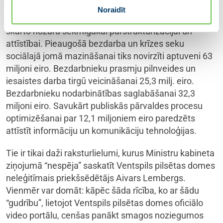
miljonus eiro. 16,8 milj. atvēlēti nodarbināto
Noraidīt
pārkvalifikācijai un kvalifikācijas pilnveidei krīzes
skarto nozaru sekmīgākai pārstrukturizācijai un
attīstībai. Pieaugošā bezdarba un krīzes seku
sociālajā jomā mazināšanai tiks novirzīti aptuveni 63
miljoni eiro. Bezdarbnieku prasmju pilnveides un
iesaistes darba tirgū veicināšanai 25,3 milj. eiro.
Bezdarbnieku nodarbinātības saglabāšanai 32,3
miljoni eiro. Savukārt publiskās pārvaldes procesu
optimizēšanai par 12,1 miljoniem eiro paredzēts
attīstīt informāciju un komunikāciju tehnoloģijas.
Tie ir tikai daži raksturlielumi, kurus Ministru kabineta
ziņojumā “nespēja” saskatīt Ventspils pilsētas domes
neleģitīmais priekšsēdētājs Aivars Lembergs.
Vienmēr var domāt: kāpēc šāda rīcība, ko ar šādu
“gudrību”, lietojot Ventspils pilsētas domes oficiālo
video portālu, cenšas panākt smagos noziegumos