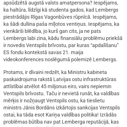
apsūdzētā augstā valsts amatpersona? Iespējams,
ka haltūra, līdzīgi kā studenta gados, kad Lembergs
piestrādājis Rīgas Vagonbūves rūpnīcā. Iespējams,
ka šādi dullina paša mīļotos ventiņus. Iespējams, ka
vienkārši blēdība, jo kurš gan cits, ja ne pats
Lembergs labi zina, kādu finansiālu problēmu priekšā
ir novedis Ventspils brīvostu, par kuras “apdalīšanu”
ES fondu kontekstā savas 21. maija
videokonferences noslēgumā polemizē Lembergs.
Protams, ir dīvaini redzēt, ka Ministru kabineta
paskaidrojuma rakstā Latvijas ostu infrastruktūras
attīstībai atvēlot 45 miljonus eiro, vairs nepiemin
Ventspils brīvostu. Taču ir nevietā runāt, ka valdības
mērķis ir nožņaugt Ventspils ostu, ka tieslietu
ministrs Jānis Bordāns izkārtojis sankcijas Ventspils
ostai, ka tāda esot Kariņa valdības politika! Izrādās
problēmas būtība nav pat Lemberga reputācijā, kas