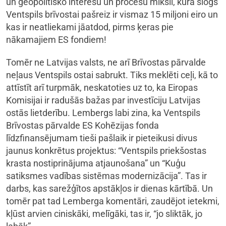
un ģeopolitisko interešu un procesu miksli, kura slogs
Ventspils brīvostai pašreiz ir vismaz 15 miljoni eiro un
kas ir neatliekami jāatdod, pirms ķeras pie
nākamajiem ES fondiem!
Tomēr ne Latvijas valsts, ne arī Brīvostas pārvalde
neļaus Ventspils ostai sabrukt. Tiks meklēti ceļi, kā to
attīstīt arī turpmāk, neskatoties uz to, ka Eiropas
Komisijai ir radušās bažas par investīciju Latvijas
ostās lietderību. Lembergs labi zina, ka Ventspils
Brīvostas pārvalde ES Kohēzijas fonda
līdzfinansējumam tieši pašlaik ir pieteikusi divus
jaunus konkrētus projektus: “Ventspils priekšostas
krasta nostiprinājuma atjaunošana” un “Kuģu
satiksmes vadības sistēmas modernizācija”. Tas ir
darbs, kas sarežģītos apstākļos ir dienas kārtībā. Un
tomēr pat tad Lemberga komentāri, zaudējot ietekmi,
kļūst arvien ciniskāki, melīgāki, tas ir, “jo sliktāk, jo