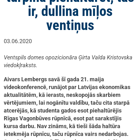
ir, dullina mīļos
ventiņus
03.06.2020
Ventspils domes opozicionāra Ģirta Valda Kristovska
viedokļraksts.
Aivars Lembergs savā šī gada 21. maija
videokonferencē, runājot par Latvijas ekonomikas
aktualitātēm, kā ierasts, neskopojās skarbiem
vērtējumiem, lai nogānītu valdību, taču cita starpā
atcerējās, kā studenta gados esot piehaltūrējis
Rīgas Vagonbūves rūpnīcā, esot pat sarakstījis
kursa darbu. Nav zināms, kā tieši šāda haltūra
ietekmēja rūpnīcu, taču rūpnīca vairs nedarbojas.