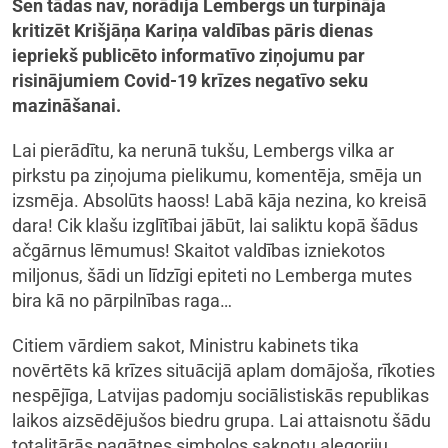
Sen tādas nav, norādīja Lembergs un turpināja
kritizēt Krišjāņa Kariņa valdības pāris dienas
iepriekš publicēto informatīvo ziņojumu par
risinājumiem Covid-19 krīzes negatīvo seku
mazināšanai.
Lai pierādītu, ka nerunā tukšu, Lembergs vilka ar
pirkstu pa ziņojuma pielikumu, komentēja, smēja un
izsmēja. Absolūts haoss! Labā kāja nezina, ko kreisā
dara! Cik klašu izglītībai jābūt, lai saliktu kopā šādus
ačgārnus lēmumus! Skaitot valdības izniekotos
miljonus, šādi un līdzīgi epiteti no Lemberga mutes
bira kā no pārpilnības raga…
Citiem vārdiem sakot, Ministru kabinets tika
novērtēts kā krīzes situācijā aplam domājoša, rīkoties
nespējīga, Latvijas padomju sociālistiskās republikas
laikos aizsēdējušos biedru grupa. Lai attaisnotu šādu
totalitārās pagātnes simbolos sakņotu alegoriju