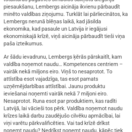
piesaukšanu, Lembergs aicināja ikvienu pārbaudīt
minēto valdības ziņojumu. Turklāt lai pārliecinātos, ka
Lembergs nerunā blēņas laikā, kad jāsilda
ekonomika, kad pasaule un Latvija ir iegājusi
ekonomiskajā krīzē, viņš aicināja pārbaudīt tieši viņa
paša izteikumus.
Ar šādu ievadrunu, Lembergs ķērās pārskaitīt, kam
valdība noņemot naudu… Kompetences centriem –
vairāk nekā miljons eiro. Viņš to nesaprotot. To
attīstība esot vajadzīga, tas esot pamats
uzņēmējdarbības attīstībai. Jaunu produktu
ieviešanai noņemti vairāk nekā 7 miljoni eiro.
Nesaprotot. Runa esot par produktiem, kas radīti
Latvijā, lai vācieši tos pērk. Valdība noņemot naudu
krīzes laikā darbu zaudējušo cilvēku apmācībai, lai
viņi varētu pārkvalificēties. Vai tad krīzē drīkst
noņemt naudu? Nedrīkst noņemt naudu, kāpēc tiek