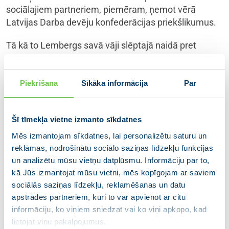
sociālajiem partneriem, piemēram, ņemot vērā
Latvijas Darba devēju konfederācijas priekšlikumus.
Tā kā to Lembergs savā vāji slēptajā naidā pret
Kariņa, Bordāna, Linkaiša valdību “nepamanīja”, tad ir
jāvērš uzmanību uz to, ka Ministru kabinets
pietiekami detalizēti un pārskatāmos griezumos ir
Piekrišana
Sīkāka informācija
Par
parādījis šo 500 miljonu ES fondu līdzekļu pārdali gan
nodarbināto pārkvalifikācijas un kvalifikācijas
Šī tīmekļa vietne izmanto sīkdatnes
pilnveides pasākumiem, gan uzņēmējdarbībai –
darbības pārorientācijai, nodarbinātības un
Mēs izmantojam sīkdatnes, lai personalizētu saturu un
uzņēmējdarbības veicināšanai reģionos, vietējam
reklāmas, nodrošinātu sociālo saziņas līdzekļu funkcijas
pasūtījumam un pieprasījumam, eksporta
un analizētu mūsu vietņu datplūsmu. Informāciju par to,
veicināšanai, uzņēmumu modernizācijai un to
kā Jūs izmantojat mūsu vietni, mēs kopīgojam ar saviem
sociālās saziņas līdzekļu, reklamēšanas un datu
starptautiskajai konkurētspējai, pētniecības,
apstrādes partneriem, kuri to var apvienot ar citu
attīstības un produktivitātes izaugsmei, gan arī
informāciju, ko viņiem sniedzat vai ko viņi apkopo, kad
novirzot ES fondu finansējumu prioritāri valsts
lietojat viņu pakalpojumus.
pasūtījumu un publiskās infrastruktūras projektiem