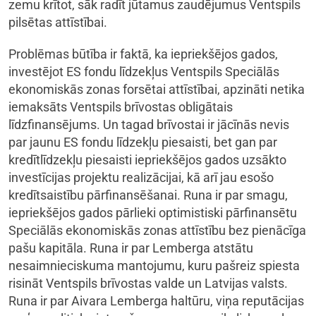
zemu krītot, sāk radīt jūtamus zaudējumus Ventspils
pilsētas attīstībai.
Problēmas būtība ir faktā, ka iepriekšējos gados,
investējot ES fondu līdzekļus Ventspils Speciālās
ekonomiskās zonas forsētai attīstībai, apzināti netika
iemaksāts Ventspils brīvostas obligātais
līdzfinansējums. Un tagad brīvostai ir jācīnās nevis
par jaunu ES fondu līdzekļu piesaisti, bet gan par
kredītlīdzekļu piesaisti iepriekšējos gados uzsākto
investīcijas projektu realizācijai, kā arī jau esošo
kredītsaistību pārfinansēšanai. Runa ir par smagu,
iepriekšējos gados pārlieki optimistiski pārfinansētu
Speciālās ekonomiskās zonas attīstību bez pienācīga
pašu kapitāla. Runa ir par Lemberga atstātu
nesaimnieciskuma mantojumu, kuru pašreiz spiesta
risināt Ventspils brīvostas valde un Latvijas valsts.
Runa ir par Aivara Lemberga haltūru, viņa reputācijas