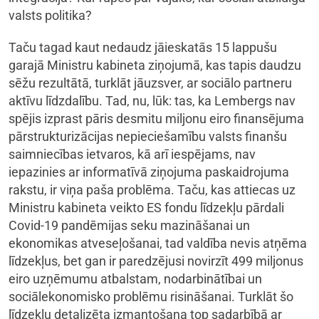
valsts politika?
Taču tagad kaut nedaudz jāieskatās 15 lappušu
garajā Ministru kabineta ziņojumā, kas tapis daudzu
sēžu rezultātā, turklāt jāuzsver, ar sociālo partneru
aktīvu līdzdalību. Tad, nu, lūk: tas, ka Lembergs nav
spējis izprast pāris desmitu miljonu eiro finansējuma
pārstrukturizācijas nepieciešamību valsts finanšu
saimniecības ietvaros, kā arī iespējams, nav
iepazinies ar informatīvā ziņojuma paskaidrojuma
rakstu, ir viņa paša problēma. Taču, kas attiecas uz
Ministru kabineta veikto ES fondu līdzekļu pārdali
Covid-19 pandēmijas seku mazināšanai un
ekonomikas atveseļošanai, tad valdība nevis atņēma
līdzekļus, bet gan ir paredzējusi novirzīt 499 miljonus
eiro uzņēmumu atbalstam, nodarbinātībai un
sociālekonomisko problēmu risināšanai. Turklāt šo
līdzekļu detalizēta izmantošana top sadarbībā ar