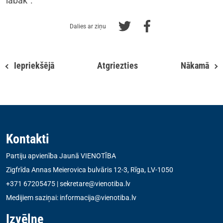
labāk”.
Dalies ar ziņu
Iepriekšējā
Atgriezties
Nākamā
Kontakti
Partiju apvienība Jaunā VIENOTĪBA
Zigfrīda Annas Meierovica bulvāris 12-3, Rīga, LV-1050
+371 67205475
|
sekretare@vienotiba.lv
Medijiem saziņai:
informacija@vienotiba.lv
Izvēlne