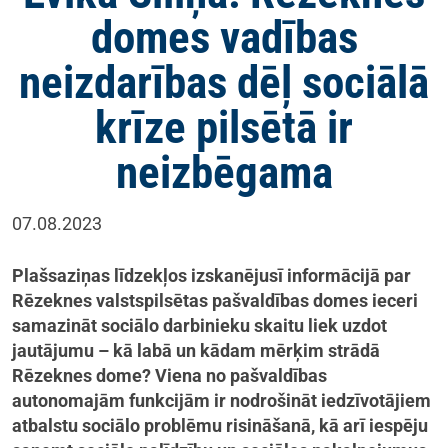
domes vadības
neizdarības dēļ sociālā
krīze pilsētā ir
neizbēgama
07.08.2023
Plašsaziņas līdzekļos izskanējusī informācijā par
Rēzeknes valstspilsētas pašvaldības domes ieceri
samazināt sociālo darbinieku skaitu liek uzdot
jautājumu – kā labā un kādam mērķim strādā
Rēzeknes dome? Viena no pašvaldības
autonomajām funkcijām ir nodrošināt iedzīvotājiem
atbalstu sociālo problēmu risināšanā, kā arī iespēju