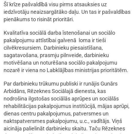
Šī krīze pašvaldībā visu pirms atsauksies uz
iedzīvotāju neaizsargātāko daļu. Un tas ir pašvaldības
pienākums to risināt prioritāri.
Kvalitatīva sociālā darba īstenošanai un sociālo
pakalpojumu attīstībai galvenā loma ir tieši
cilvēkresursiem. Darbinieku piesaistīšana,
sagatavošana, prasmju pilnveide, darbinieku
motivēšana un noturēšana sociālo pakalpojumu
nozarē ir viena no Labklājības ministrijas prioritātēm.
Par darbinieku trūkumu publiski ir runājis Gunārs
Arbidāns, Rēzeknes Sociālajā dienesta, kas
nodrošina ilgstošas sociālās aprūpes un sociālās
rehabilitācijas pakalpojumus institūcijā, mājas aprūpi,
dienas centru pakalpojumus, patversmes un
naktspatversmes pakalpojumu, u.c., vadītājs. Viņš
aicināja palielināt darbinieku skaitu. Taču Rēzeknes