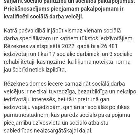
saņemt sociālo palīdzību un sociālos pakalpojumus.
Priekšnosacījums pieejamam pakalpojumam ir
kvalificēti sociālā darba veicēji.
Katrā pašvaldībā ir jābūt vismaz vienam sociālā
darba speciālistam uz katriem tūkstoš iedzīvotājiem.
Rēzeknes valstspilsētā 2022. gadā bija 26 481
iedzīvotāji un tikai 17 sociālie darbinieki un 3 sociālie
rehabilitētāji, kas nozīmē, ka likumā noteiktā norma
jau šobrīd netiek izpildīta.
Rēzeknes domes iecere samazināt sociālā darba
veicējus ir ne tikai tuvredzīga, bezatbildīga un nekalpo
iedzīvotāju interesēs, bet tā ir pretrunā gan
iedzīvotāju vajadzībām, gan arī ar sociālās politikas
pamatnostādnēm, kas paredz sociālo pakalpojumu
pieejamību dzīvesvietā un sociālo atbalstu
sabiedrības neaizsargātākajai daļai.