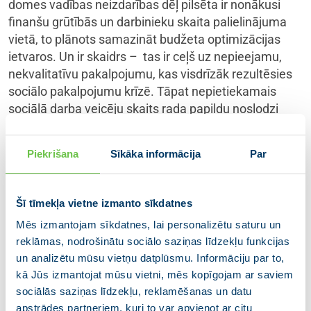
domes vadības neizdarības dēļ pilsēta ir nonākusi
finanšu grūtībās un darbinieku skaita palielinājuma
vietā, to plānots samazināt budžeta optimizācijas
ietvaros. Un ir skaidrs – tas ir ceļš uz nepieejamu,
nekvalitatīvu pakalpojumu, kas visdrīzāk rezultēsies
sociālo pakalpojumu krīzē. Tāpat nepietiekamais
sociālā darba veicēju skaits rada papildu noslodzi
palikušajiem, būtībā garantējot šiem cilvēkiem
“izdegšanu”, kas arī negatīvi ietekmē sniegto sociālo
Piekrišana
Sīkāka informācija
Par
pakalpojumu kvalitāti un savlaicīgumu.
Rēzeknes iedzīvotāju aptaujā, kas pēdējo reizi ir
Šī tīmekļa vietne izmanto sīkdatnes
veikta pirms diviem gadiem, apstiprina, ka Rēzeknes
Mēs izmantojam sīkdatnes, lai personalizētu saturu un
valsts pilsētas vadītājiem sociāla joma nebūt nav
reklāmas, nodrošinātu sociālo saziņas līdzekļu funkcijas
prioritāte, jo tikai 10 % iedzīvotāji ir norādījuši, ka viņus
un analizētu mūsu vietņu datplūsmu. Informāciju par to,
sociālie pakalpojumi Rēzeknes pilsētā apmierina, bet
kā Jūs izmantojat mūsu vietni, mēs kopīgojam ar saviem
30% drīzāk apmierina.
sociālās saziņas līdzekļu, reklamēšanas un datu
apstrādes partneriem, kuri to var apvienot ar citu
Sociālā darba mērķis plašākā nozīmē ir sabiedrības