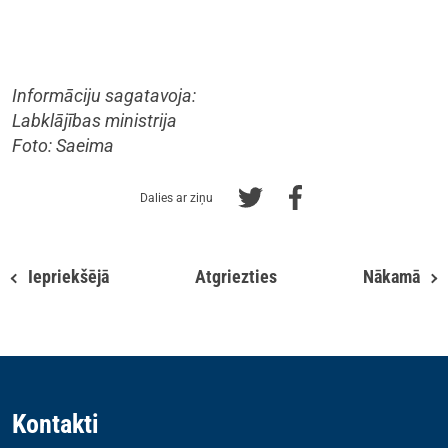
Informāciju sagatavoja:
Labklājības ministrija
Foto: Saeima
Dalies ar ziņu
Iepriekšējā
Atgriezties
Nākamā
Kontakti