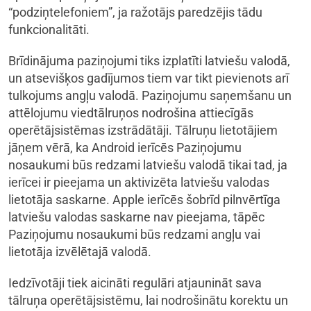
“podziņtelefoniem”, ja ražotājs paredzējis tādu
funkcionalitāti.
Brīdinājuma paziņojumi tiks izplatīti latviešu valodā,
un atsevišķos gadījumos tiem var tikt pievienots arī
tulkojums angļu valodā. Paziņojumu saņemšanu un
attēlojumu viedtālruņos nodrošina attiecīgās
operētājsistēmas izstrādātāji. Tālruņu lietotājiem
jāņem vērā, ka Android ierīcēs Paziņojumu
nosaukumi būs redzami latviešu valodā tikai tad, ja
ierīcei ir pieejama un aktivizēta latviešu valodas
lietotāja saskarne. Apple ierīcēs šobrīd pilnvērtīga
latviešu valodas saskarne nav pieejama, tāpēc
Paziņojumu nosaukumi būs redzami angļu vai
lietotāja izvēlētajā valodā.
Iedzīvotāji tiek aicināti regulāri atjaunināt sava
tālruņa operētājsistēmu, lai nodrošinātu korektu un