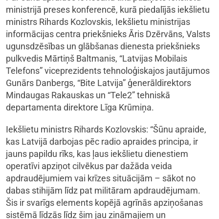
ministrijā preses konferencē, kurā piedalījās iekšlietu
ministrs Rihards Kozlovskis, Iekšlietu ministrijas
informācijas centra priekšnieks Āris Dzērvāns, Valsts
ugunsdzēsības un glābšanas dienesta priekšnieks
pulkvedis Mārtiņš Baltmanis, “Latvijas Mobilais
Telefons” viceprezidents tehnoloģiskajos jautājumos
Gunārs Danbergs, “Bite Latvija” ģenerāldirektors
Mindaugas Rakauskas un “Tele2” tehniskā
departamenta direktore Līga Krūmiņa.
Iekšlietu ministrs Rihards Kozlovskis: “Šūnu apraide,
kas Latvijā darbojas pēc radio apraides principa, ir
jauns papildu rīks, kas ļaus iekšlietu dienestiem
operatīvi apziņot cilvēkus par dažāda veida
apdraudējumiem vai krīzes situācijām – sākot no
dabas stihijām līdz pat militāram apdraudējumam.
Šis ir svarīgs elements kopējā agrīnās apziņošanas
sistēmā līdzās līdz šim jau zināmajiem un