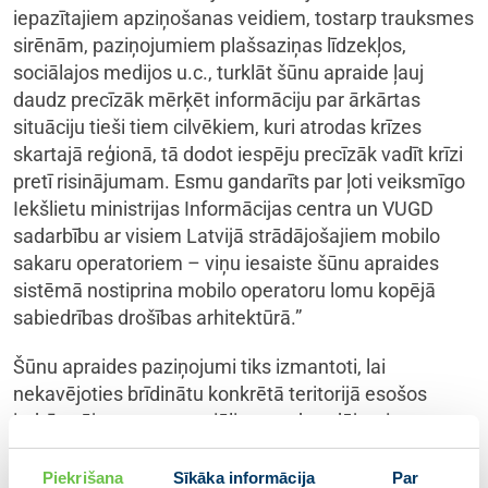
iepazītajiem apziņošanas veidiem, tostarp trauksmes
sirēnām, paziņojumiem plašsaziņas līdzekļos,
sociālajos medijos u.c., turklāt šūnu apraide ļauj
daudz precīzāk mērķēt informāciju par ārkārtas
situāciju tieši tiem cilvēkiem, kuri atrodas krīzes
skartajā reģionā, tā dodot iespēju precīzāk vadīt krīzi
pretī risinājumam. Esmu gandarīts par ļoti veiksmīgo
Iekšlietu ministrijas Informācijas centra un VUGD
sadarbību ar visiem Latvijā strādājošajiem mobilo
sakaru operatoriem – viņu iesaiste šūnu apraides
sistēmā nostiprina mobilo operatoru lomu kopējā
sabiedrības drošības arhitektūrā.”
Šūnu apraides paziņojumi tiks izmantoti, lai
nekavējoties brīdinātu konkrētā teritorijā esošos
iedzīvotājus par potenciāliem apdraudējumiem,
piemēram: bīstamiem laika apstākļiem, plūdiem,
ķīmisku vielu noplūdēm, bīstamām personām,
Piekrišana
Sīkāka informācija
Par