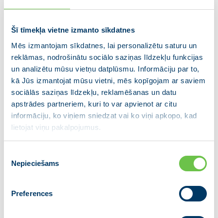
pazudušiem bērniem u.c. gadījumiem.
Šūnu apraide paredz šādus agrīnās brīdināšanas
Šī tīmekļa vietne izmanto sīkdatnes
paziņojumu veidus:
Mēs izmantojam sīkdatnes, lai personalizētu saturu un
reklāmas, nodrošinātu sociālo saziņas līdzekļu funkcijas
Sarkanais brīdinājums (Presidential Alerts)
un analizētu mūsu vietņu datplūsmu. Informāciju par to,
Oranžais brīdinājums (Extreme Alerts)
kā Jūs izmantojat mūsu vietni, mēs kopīgojam ar saviem
Dzeltenais brīdinājums (Severe Alerts)
sociālās saziņas līdzekļu, reklamēšanas un datu
Bērna pazušanas brīdinājums (Missing Child Alerts)
apstrādes partneriem, kuri to var apvienot ar citu
Apdraudējuma beigas (End of Threat Alerts)
informāciju, ko viņiem sniedzat vai ko viņi apkopo, kad
Mācību brīdinājums (Exercise Alerts)
lietojat viņu pakalpojumus.
Svarīgi atzīmēt, ka šūnu apraides paziņojumi nav
Piekrišanas
SMS ziņas. Mobilajos telefonos agrīnās brīdināšanas
Nepieciešams
izvēle
paziņojumi tiks rādīti speciālā formātā ar atšķirīgu
skaņas signālu, tos nevarēs modificēt vai pārsūtīt
citiem tālruņiem. Šie paziņojumi atšķirsies no
Preferences
ierastajām īsziņām, e-pastiem un sociālo tīklu ziņām,