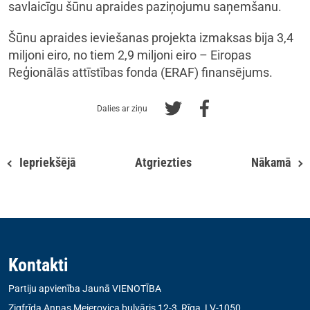
savlaicīgu šūnu apraides paziņojumu saņemšanu.
Šūnu apraides ieviešanas projekta izmaksas bija 3,4
miljoni eiro, no tiem 2,9 miljoni eiro – Eiropas
Reģionālās attīstības fonda (ERAF) finansējums.
Dalies ar ziņu
Iepriekšējā
Atgriezties
Nākamā
Kontakti
Partiju apvienība Jaunā VIENOTĪBA
Zigfrīda Annas Meierovica bulvāris 12-3, Rīga, LV-1050