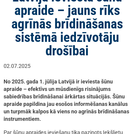
apraide – jauns rīks
agrīnās brīdināšanas
sistēmā iedzīvotāju
drošībai
02.07.2025
No 2025. gada 1. jūlija Latvijā ir ieviesta šūnu
apraide – efektīvs un mūsdienīgs risinājums
sabiedrības brīdināšanai ārkārtas situācijās. Šūnu
apraide papildina jau esošos informēšanas kanālus
un turpmāk kalpos kā viens no agrīnās brīdināšanas
instrumentiem.
Par šūnu apraides ieviešanu tika paziņots Iekšlietu