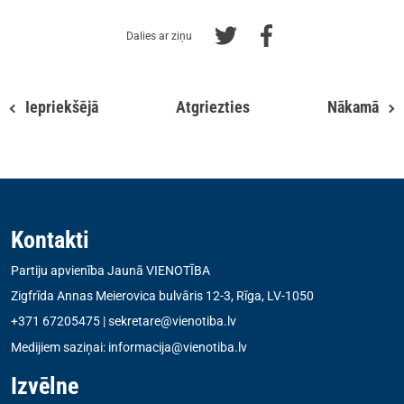
Dalies ar ziņu
Iepriekšējā
Atgriezties
Nākamā
Kontakti
Partiju apvienība Jaunā VIENOTĪBA
Zigfrīda Annas Meierovica bulvāris 12-3, Rīga, LV-1050
+371 67205475
|
sekretare@vienotiba.lv
Medijiem saziņai:
informacija@vienotiba.lv
Izvēlne