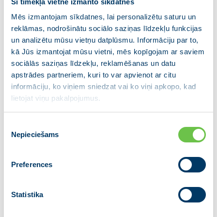
Šī tīmekļa vietne izmanto sīkdatnes
“Latvija, Lietuva, Igaunija un Polija ir
Mēs izmantojam sīkdatnes, lai personalizētu saturu un
vienojušās par kopīgu reģionālu pieeju
reklāmas, nodrošinātu sociālo saziņas līdzekļu funkcijas
un pauž savu politisko gribu un stingru
un analizētu mūsu vietņu datplūsmu. Informāciju par to,
nodomu ieviest valsts pagaidu
kā Jūs izmantojat mūsu vietni, mēs kopīgojam ar saviem
pasākumus Krievijas pilsoņiem, kuriem
sociālās saziņas līdzekļu, reklamēšanas un datu
ir ES vīzas, lai novērstu tūlītējus
apstrādes partneriem, kuri to var apvienot ar citu
informāciju, ko viņiem sniedzat vai ko viņi apkopo, kad
sabiedriskās kārtības un drošības
lietojat viņu pakalpojumus.
apdraudējumus un ierobežotu Krievijas
pilsoņu ieceļošanu Šengenas zonā,
Piekrišanas
šķērsojot to robežas,” teikts paziņojumā.
Nepieciešams
izvēle
Iecerēts, ka plānotie papildus pasākumi Krievijas
Preferences
pilsoņiem ar ES vīzām stāsies spēkā līdz 2022. gada
19. septembrim, katrā valstī nacionālā līmenī
pieņemot nepieciešamos lēmumus.
Statistika
Latvija, Lietuva, Igaunija un Polija paziņojumā norāda,