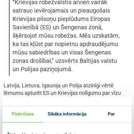
“Krievijas robežvalstis arvien vairāk
satrauc ievērojamais un pieaugošais
Krievijas pilsoņu pieplūdums Eiropas
Savienībā (ES) un Šengenas zonā,
šķērsojot mūsu robežas. Mēs uzskatām,
ka tas kļūst par nopietnu apdraudējumu
mūsu sabiedrības un visas Šengenas
zonas drošībai,” uzsvērts Baltijas valstu
un Polijas paziņojumā.
Latvija, Lietuva, Igaunija un Polija atzinīgi vērtē
lēmumu apturēt ES un Krievijas nolīgumu par vīzu
režīma atvieglojumiem kā pirmo nepieciešamo soli,
taču ir nepieciešami turpmāki pasākumi, lai krasi
Piekrišana
Sīkāka informācija
Par
ierobežotu izsniegto ES vīzu skaitu un samazinātu
Krievijas pilsoņu plūsmu uz ES un Šengenas zonu.