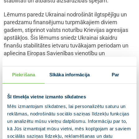
stabilitāti un atbalstu aizsardzības spējām.
Lēmums paredz Ukrainai nodrošināt ilgtspējīgu un
paredzamu finansējumu turpmākajiem diviem
gadiem, stiprinot valsts noturību Krievijas agresijas
apstākļos. Šis lēmums sniedz Ukrainai skaidru
finanšu stabilitātes ietvaru tuvākajam periodam un
apliecina Eiropas Savienības vienotību un
apņemšanos arī turpmāk sniegt visaptverošu
atbalstu Ukrainai.
Piekrišana
Sīkāka informācija
Par
“Finansējums Ukrainai ir nodrošināts.
Eiropadomē esam vienojušies par
Šī tīmekļa vietne izmanto sīkdatnes
finansiālu atbalstu Ukrainai
Mēs izmantojam sīkdatnes, lai personalizētu saturu un
turpmākajiem diviem gadiem. Krievijas
reklāmas, nodrošinātu sociālo saziņas līdzekļu funkcijas
Centrālās bankas līdzekļi paliks iesaldēti
un analizētu mūsu vietņu datplūsmu. Informāciju par to,
un kalpos kā garants šim finansējumam.
kā Jūs izmantojat mūsu vietni, mēs kopīgojam ar saviem
sociālās saziņas līdzekļu, reklamēšanas un datu
Šis lēmums par aizdevuma