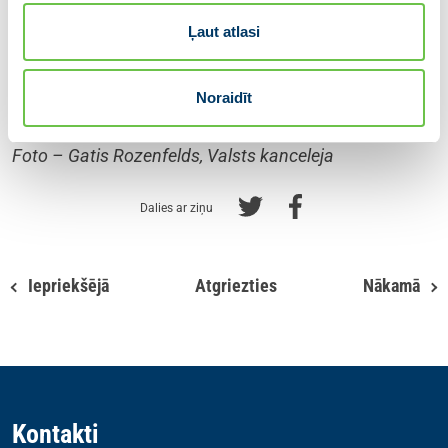
aizsardzības stiprināšana, migrācijas politika,
Ļaut atlasi
nākamais daudzgadu budžets, ekonomikas
konkurētspēja, kā arī situācija Tuvajos Austrumos.
Noraidīt
Foto – Gatis Rozenfelds, Valsts kanceleja
Dalies ar ziņu
Iepriekšējā
Atgriezties
Nākamā
Kontakti