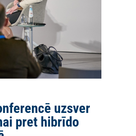
onferencē uzsver
ai pret hibrīdo
ā