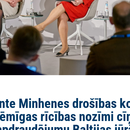
ente Minhenes drošības k
lēmīgas rīcības nozīmi cīņ
apdraudējumu Baltijas jūr