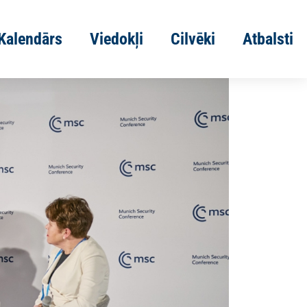
Kalendārs
Viedokļi
Cilvēki
Atbalsti