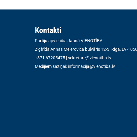
Kontakti
Partiju apvienība Jaunā VIENOTĪBA
Zigfrīda Annas Meierovica bulvāris 12-3, Rīga, LV-105
+371 67205475
|
sekretare@vienotiba.lv
Medijiem saziņai:
informacija@vienotiba.lv