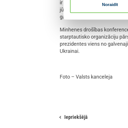
ir arī datu kabeļa bojājumu Balt
Noraidīt
jūras valstu un NATO iesaistei,
gatava stāties pretī šiem izaic
Minhenes drošības konference i
starptautisko organizāciju pār
prezidentes viens no galvenaji
Ukrainai.
Foto – Valsts kanceleja
Iepriekšējā