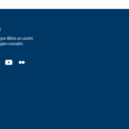
s
os tīklos un uzzini
ajām norisēm.