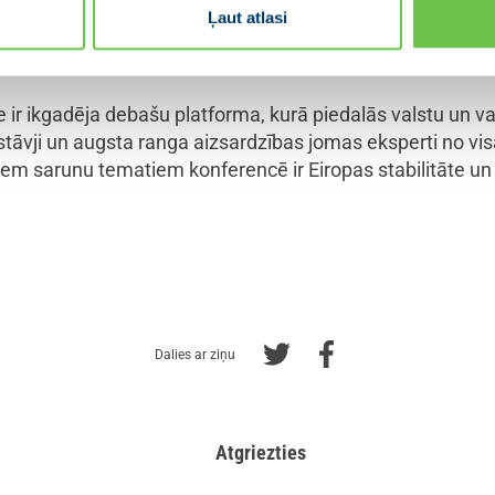
ijas jūrā, kur, pateicoties Latvijas un Zviedrijas ciešai sad
Ļaut atlasi
 izdevās atrast par bojājumiem atbildīgo kuģi. E. Siliņa uz
inājumiem. Krīzes situācijās rīkojamies vienoti un izlēmīgi
r ikgadēja debašu platforma, kurā piedalās valstu un vald
stāvji un augsta ranga aizsardzības jomas eksperti no vi
em sarunu tematiem konferencē ir Eiropas stabilitāte un d
Dalies ar ziņu
Atgriezties