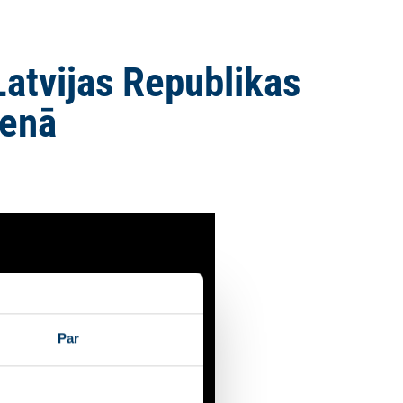
Latvijas Republikas
ienā
Par