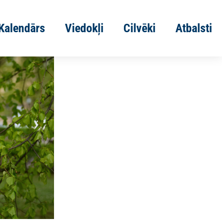
Kalendārs
Viedokļi
Cilvēki
Atbalsti