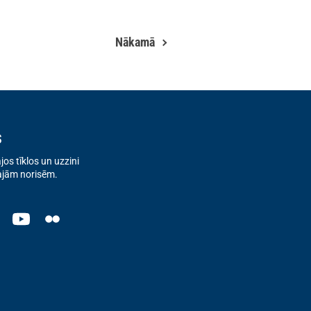
Nākamā
s
os tīklos un uzzini
ajām norisēm.