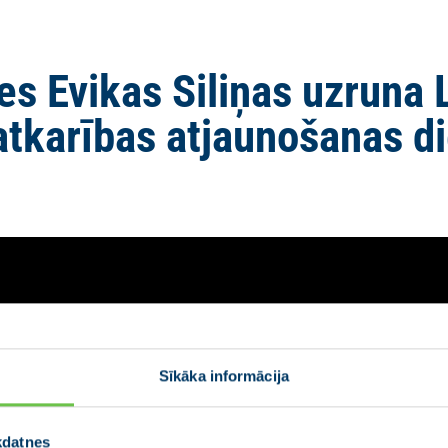
es Evikas Siliņas uzruna 
tkarības atjaunošanas d
Sīkāka informācija
kdatnes