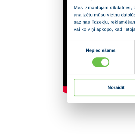
Mēs izmantojam sīkdatnes, la
analizētu mūsu vietņu datplū
saziņas līdzekļu, reklamēšana
vai ko viņi apkopo, kad lieto
Piekrišanas
Nepieciešams
izvēle
Noraidīt