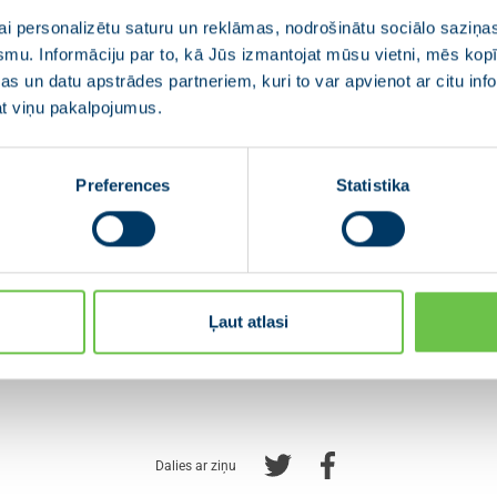
i personalizētu saturu un reklāmas, nodrošinātu sociālo saziņas
smu. Informāciju par to, kā Jūs izmantojat mūsu vietni, mēs ko
s un datu apstrādes partneriem, kuri to var apvienot ar citu inf
jat viņu pakalpojumus.
Preferences
Statistika
Ļaut atlasi
Dalies ar ziņu