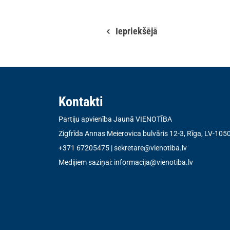
Iepriekšējā
Kontakti
Partiju apvienība Jaunā VIENOTĪBA
Zigfrīda Annas Meierovica bulvāris 12-3, Rīga, LV-105
+371 67205475
|
sekretare@vienotiba.lv
Medijiem saziņai:
informacija@vienotiba.lv