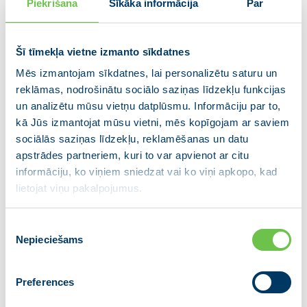
nepieciešamās aprūpes vai dzīvesvietas.
Piekrišana
Sīkāka informācija
Par
Vēl ir daudz darāmā. Par to liecina arī
labdarības maratona ”Dod pieci”
Šī tīmekļa vietne izmanto sīkdatnes
aktualizētā tēma par paliatīvās aprūpes
Mēs izmantojam sīkdatnes, lai personalizētu saturu un
pieejamību, kas daudzām Latvijas
reklāmas, nodrošinātu sociālo saziņas līdzekļu funkcijas
ģimenēm ir ļoti svarīga. Atbildīgām
un analizētu mūsu vietņu datplūsmu. Informāciju par to,
institūcijām ir jārod risinājums, lai pēc
kā Jūs izmantojat mūsu vietni, mēs kopīgojam ar saviem
būtības tiktu novērsta tā netaisnība, kas
sociālās saziņas līdzekļu, reklamēšanas un datu
rodas, cilvēkiem maksājot nodokļus, bet
apstrādes partneriem, kuri to var apvienot ar citu
informāciju, ko viņiem sniedzat vai ko viņi apkopo, kad
grūtā brīdī paliekot bez palīdzības,”
lietojat viņu pakalpojumus.
pauda K. Kariņš.
Piekrišanas
Ministru prezidents pateicas labdarības maratona
Nepieciešams
izvēle
“Dod pieci” komandai un visiem tās atbalstītājiem par
sniegto ieguldījumu mūsu valsts veselības un
sociālās aprūpes sistēmas stiprināšanā un
Preferences
uzlabošanā.