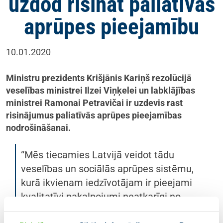
uzdod risināt paliatīvās
aprūpes pieejamību
10.01.2020
Ministru prezidents Krišjānis Kariņš rezolūcijā
veselības ministrei Ilzei Viņķelei un labklājības
ministrei Ramonai Petravičai ir uzdevis rast
risinājumus paliatīvās aprūpes pieejamības
nodrošināšanai.
“Mēs tiecamies Latvijā veidot tādu
veselības un sociālās aprūpes sistēmu,
kurā ikvienam iedzīvotājam ir pieejami
kvalitatīvi pakalpojumi neatkarīgi no
medicīniskās diagnozes, tai