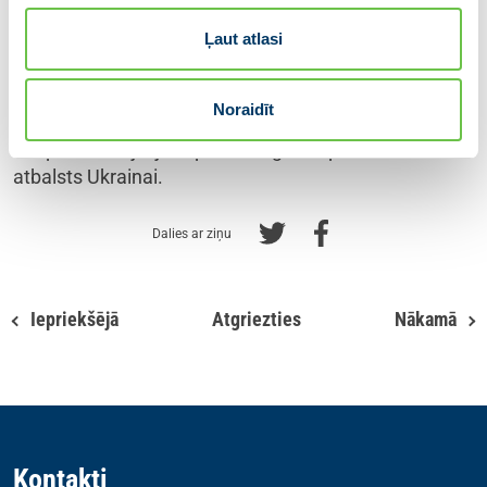
Eiropas Savienībā un NATO, kā arī neatkāpšanās no
Ļaut atlasi
jau sasniegtajiem cilvēktiesību standartiem. Tikpat
svarīgi ir turpināt darīt visu iespējamo, lai starptautiski
un reģionāli vājinātu krievijas agresīvā režīma ietekmi
Noraidīt
un spējas. Ukrainas cīņa ir arī Latvijas cīņa par brīvu
Eiropu – Latvijai jāturpina sniegt visaptverošs
atbalsts Ukrainai.
Dalies ar ziņu
Iepriekšējā
Atgriezties
Nākamā
Kontakti