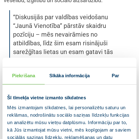
veselību, izglītību un sociālo aizsardzību.
“Diskusijās par valdības veidošanu
“Jaunā Vienotība” pārstāv skaidru
pozīciju – mēs nevairāmies no
atbildības, līdz šim esam risinājuši
sarežģītas lietas un esam gatavi tās
risināt arī turpmāk. Latvijai šobrīd vajag
valdību, kas strādā valsts labā un
Piekrišana
Sīkāka informācija
Par
nodrošina rezultātu. “Jaunā Vienotība”
turpina darbu pie valdības deklarācijas
satura kopā ar partneriem, lai topošās
Šī tīmekļa vietne izmanto sīkdatnes
valdības darāmo darbu saraksts atbilstu
Mēs izmantojam sīkdatnes, lai personalizētu saturu un
drošības prioritātēm, tiesiskuma un
reklāmas, nodrošinātu sociālo saziņas līdzekļu funkcijas
eiroatlantiskā kursa principiem, kā arī
un analizētu mūsu vietņu datplūsmu. Informāciju par to,
tiktu turpināti jau iesāktie darbi gan
kā Jūs izmantojat mūsu vietni, mēs kopīgojam ar saviem
sociālās saziņas līdzekļu, reklamēšanas un datu
izglītībā, gan veselības aprūpē, gan citās