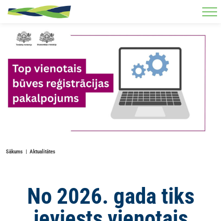
Skip to main content
Sākums
Aktualitātes
No 2026. gada tiks
ieviests vienotais