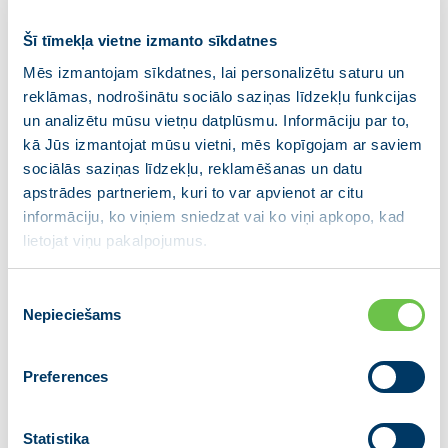
solis pretī efektīvai valsts pārvaldei, kas
nodrošina pakalpojumus cilvēkam ērtā
Šī tīmekļa vietne izmanto sīkdatnes
un saprotamā veidā.”
Mēs izmantojam sīkdatnes, lai personalizētu saturu un
reklāmas, nodrošinātu sociālo saziņas līdzekļu funkcijas
un analizētu mūsu vietņu datplūsmu. Informāciju par to,
Šobrīd noris darbs pie iestāžu informācijas sistēmu
kā Jūs izmantojat mūsu vietni, mēs kopīgojam ar saviem
pielāgošanas, jo no 2026. gada 1. janvāra vienotais
sociālās saziņas līdzekļu, reklamēšanas un datu
būves reģistrācijas process darbosies visos
apstrādes partneriem, kuri to var apvienot ar citu
gadījumos, kad zemes īpašnieks būvē uz sev
informāciju, ko viņiem sniedzat vai ko viņi apkopo, kad
piederošas zemes. Tas attieksies gan uz dzīvojamo
lietojat viņu pakalpojumus.
un sabiedrisko ēku būvniecību, gan inženierbūvēm,
gan arī daudzdzīvokļu ēkām (sākotnēji gan neietverot
Piekrišanas
sadali dzīvokļu īpašumos). Tāpat procesā tiks
Nepieciešams
izvēle
iekļauta arī jaunbūvju reģistrācija, lai nodrošinātu
iespējas saņemt kredītus un risināt citus praktiskus
jautājumus vēl nepabeigtām būvēm.
Preferences
Procesa darbība būs pilnībā digitalizēta un notiks pēc
Statistika
“vienas pieturas aģentūras” principa: sākot ar