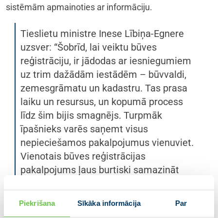
sistēmām apmainoties ar informāciju.
Tieslietu ministre Inese Lībiņa-Egnere
uzsver: “Šobrīd, lai veiktu būves
reģistrāciju, ir jādodas ar iesniegumiem
uz trim dažādām iestādēm – būvvaldi,
zemesgrāmatu un kadastru. Tas prasa
laiku un resursus, un kopumā process
līdz šim bijis smagnējs. Turpmāk
īpašnieks varēs saņemt visus
nepieciešamos pakalpojumus vienuviet.
Vienotais būves reģistrācijas
pakalpojums ļaus burtiski samazināt
birokrātisko slogu iedzīvotājiem un
uzņēmējiem, kā arī veicinās investīciju
Piekrišana
Sīkāka informācija
Par
piesaisti Latvijai. Tas ir vēl viens sperts