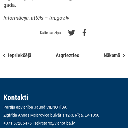
gada.
Informācija, attēls – tm.gov.lv
Dalies ar ziņu
Iepriekšējā
Atgriezties
Nākamā
Kontakti
Partiju apvienība Jaunā VIENOTĪBA
Zigfrīda Annas Meierovica bulvāris 12-3, Rīga, LV-1050
+371 67205475
|
sekretare@vienotiba.lv