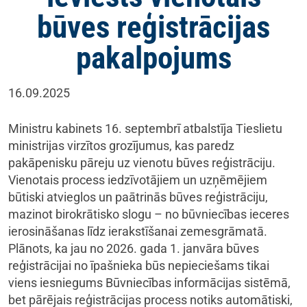
būves reģistrācijas
pakalpojums
16.09.2025
Ministru kabinets 16. septembrī atbalstīja Tieslietu
ministrijas virzītos grozījumus, kas paredz
pakāpenisku pāreju uz vienotu būves reģistrāciju.
Vienotais process iedzīvotājiem un uzņēmējiem
būtiski atvieglos un paātrinās būves reģistrāciju,
mazinot birokrātisko slogu – no būvniecības ieceres
ierosināšanas līdz ierakstīšanai zemesgrāmatā.
Plānots, ka jau no 2026. gada 1. janvāra būves
reģistrācijai no īpašnieka būs nepieciešams tikai
viens iesniegums Būvniecības informācijas sistēmā,
bet pārējais reģistrācijas process notiks automātiski,