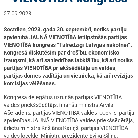
27.09.2023
Sestdien, 2023. gada 30. septembrī, notiks partiju
apvienībā JAUNĀ VIENOTĪBA ietilpstošās partijas
VIENOTĪBA kongress “Tālredzīgi Latvijas nākotnei”.
Kongresā diskutēsim par drošību, ekonomisko
izaugsmi, kā arī sabiedrības labklājību, kā arī notiks
partijas VIENOTĪBA priekšsēdētāja un valdes,
partijas domes vadītāja un vietnieka, kā arī revīzijas
komisijas vēlēšanas.
Kongresa delegātus uzrunās partijas VIENOTĪBA
valdes priekšsēdētājs, finanšu ministrs Arvils
Ašeradens, partijas VIENOTĪBA valdes loceklis, partiju
apvienības JAUNĀ VIENOTĪBA valdes priekšsēdētājs,
ārlietu ministrs Krišjānis Kariņš, partijas VIENOTĪBA
valdes locekle, Ministru prezidente Evika Siliņa,