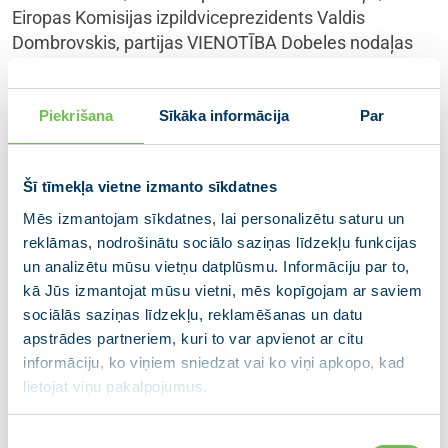
Eiropas Komisijas izpildviceprezidents Valdis
Dombrovskis, partijas VIENOTĪBA Dobeles nodaļas
biedre, Dobeles Valsts ģimnāzijas direktore Inese
Didže un partijas VIENOTĪBA Cēsu nodaļas vadītājs,
Piekrišana
Sīkāka informācija
Par
Cēsu novada pašvaldības domes priekšsēdētāja
vietnieks Atis Egliņš-Eglītis.
Ņemot vērā JAUNĀS VIENOTĪBAS izvirzītās
Šī tīmekļa vietne izmanto sīkdatnes
prioritātes, kas vērstas uz Latviju kā nacionālu,
Mēs izmantojam sīkdatnes, lai personalizētu saturu un
eiropeisku un demokrātisku valsti, kuras sabiedrība ir
reklāmas, nodrošinātu sociālo saziņas līdzekļu funkcijas
izglītota, vesela un droša par nākotni, partijas
un analizētu mūsu vietņu datplūsmu. Informāciju par to,
kongresa otrā daļa būs veltīta diskusijām par drošību,
kā Jūs izmantojat mūsu vietni, mēs kopīgojam ar saviem
izaugsmi un nācijas vienotību. Diskusijas vadīs
sociālās saziņas līdzekļu, reklamēšanas un datu
partijas VIENOTĪBA valdes loceklis, Saeimas frakcijas
apstrādes partneriem, kuri to var apvienot ar citu
priekšsēdētājs Ainars Latkovskis, partijas VIENOTĪBA
informāciju, ko viņiem sniedzat vai ko viņi apkopo, kad
valdes locekle, Latvijas Republikas izglītības un
lietojat viņu pakalpojumus.
zinātnes ministre Anda Čakša un partijas VIENOTĪBA
biedre, Saeimas priekšsēdētājas biedre Zanda
Piekrišanas