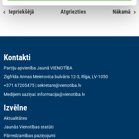
Iepriekšējā
Atgriezties
Nākamā
Kontakti
Partiju apvienība Jaunā VIENOTĪBA
Zigfrīda Annas Meierovica bulvāris 12-3, Rīga, LV-1050
+371 67205475
|
sekretare@vienotiba.lv
Medijiem saziņai:
informacija@vienotiba.lv
Izvēlne
Aktualitātes
Jaunās Vienotības statūti
Pārredzamības paziņojumi