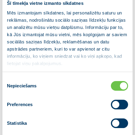
Šī tīmekļa vietne izmanto sīkdatnes
vēlēšanas, kā arī partijas domes priekšsēdētāja un tā
vietnieka vēlēšanas.
Mēs izmantojam sīkdatnes, lai personalizētu saturu un
reklāmas, nodrošinātu sociālo saziņas līdzekļu funkcijas
Partijas VIENOTĪBA kongress notiks š.g. 31. augustā
un analizētu mūsu vietņu datplūsmu. Informāciju par to,
Rīgā, Spīķeru koncertzālē, Ģenerāļa Radziņa
kā Jūs izmantojat mūsu vietni, mēs kopīgojam ar saviem
krastmalā 3. Kongresa sākums pl. 10:00, mediju
sociālās saziņas līdzekļu, reklamēšanas un datu
pārstāvji laipni aicināti piedalīties kongresā.
apstrādes partneriem, kuri to var apvienot ar citu
informāciju, ko viņiem sniedzat vai ko viņi apkopo, kad
Partija VIENOTĪBA ar partijām “Kuldīgas novadam”,
lietojat viņu pakalpojumus.
“Tukuma pilsētai un novadam”, “Valmierai un
Vidzemei”, “Jēkabpils reģionālā partija” un “Latgales
Piekrišanas
partija” kopā veido partiju apvienību JAUNĀ
Nepieciešams
izvēle
VIENOTĪBA. Tās valdes priekšsēdētājs ir Ministru
prezidents Krišjānis Kariņš.
Preferences
Papildu informācija:
Partiju apvienība JAUNĀ VIENOTĪBA
Statistika
E-pasts:
informacija@vienotiba.lv