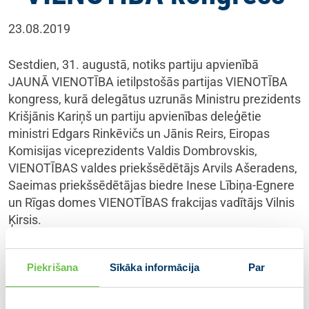
23.08.2019
Sestdien, 31. augustā, notiks partiju apvienībā
JAUNĀ VIENOTĪBA ietilpstošās partijas VIENOTĪBA
kongress, kurā delegātus uzrunās Ministru prezidents
Krišjānis Kariņš un partiju apvienības deleģētie
ministri Edgars Rinkēvičs un Jānis Reirs, Eiropas
Komisijas viceprezidents Valdis Dombrovskis,
VIENOTĪBAS valdes priekšsēdētājs Arvils Ašeradens,
Saeimas priekšsēdētājas biedre Inese Lībiņa-Egnere
un Rīgas domes VIENOTĪBAS frakcijas vadītājs Vilnis
Ķirsis.
Kongresa ietvaros notiks paneļdiskusijas par klimata
ekonomiku, nākotnes pašvaldībām un zinātnes
Piekrišana
Sīkāka informācija
Par
sabiedrību, kongresa gaitā paredzētas partijas
VIENOTĪBA valdes priekšsēdētāja un valdes locekļu