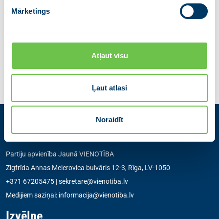
Tālr.: +371 67205472
Mārketings
Dalies ar ziņu
Atļaut visu
Iepriekšējā
Atgriezties
Nākamā
Ļaut atlasi
Noraidīt
Kontakti
Partiju apvienība Jaunā VIENOTĪBA
Zigfrīda Annas Meierovica bulvāris 12-3, Rīga, LV-1050
+371 67205475
|
sekretare@vienotiba.lv
Medijiem saziņai:
informacija@vienotiba.lv
Izvēlne