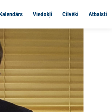
Kalendārs
Viedokļi
Cilvēki
Atbalsti