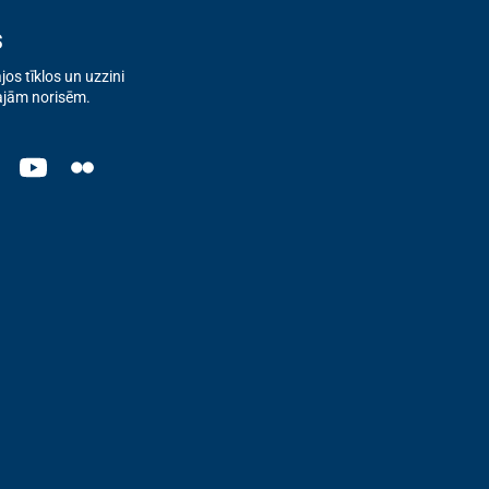
s
os tīklos un uzzini
ajām norisēm.