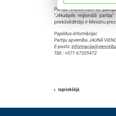
Partija VIENOTĪBA ar parti
“Jēkabpils reģionālā partij
priekšsēdētājs ir Ministru prez
Papildus informācijai:
Partiju apvienība JAUNĀ VIEN
E-pasts:
informacija@vienotiba
Tālr.: +371 67205472
Iepriekšējā