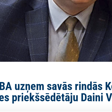
ĪBA uzņem savās rindās 
s priekšsēdētāju Daini V