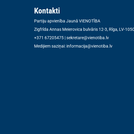
Kontakti
Partiju apvienība Jaunā VIENOTĪBA
Zigfrīda Annas Meierovica bulvāris 12-3, Rīga, LV-105
+371 67205475
|
sekretare@vienotiba.lv
Medijiem saziņai:
informacija@vienotiba.lv