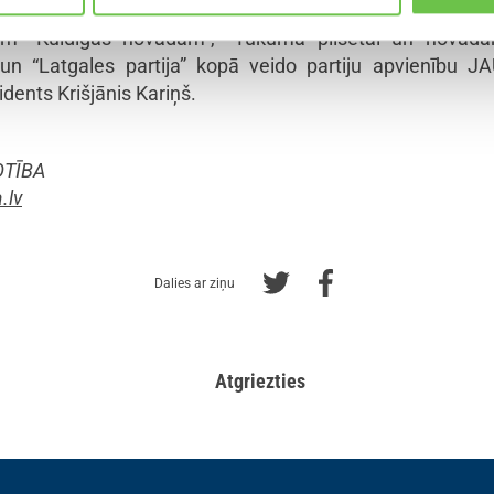
jām “Kuldīgas novadam”, “Tukuma pilsētai un novadam
a” un “Latgales partija” kopā veido partiju apvienību
idents Krišjānis Kariņš.
OTĪBA
.lv
Dalies ar ziņu
Atgriezties