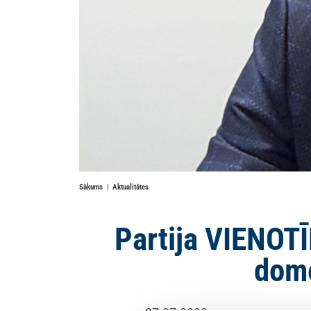
Sākums
Aktualitātes
Partija VIENOT
dome