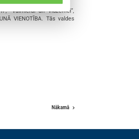
”, “Valmierai un Vidzemei”,
 JAUNĀ VIENOTĪBA. Tās valdes
Nākamā