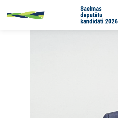
Skip to main content
Saeimas
deputātu
kandidāti 2026