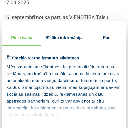
17.09.2025
16. septembrī notika partijas VIENOTĪBA Talsu
novada nodaļas atklātā valdes sēde, kurā tika vēlēta
jauna valde. Ar vienbalsīgu atbalstu valdē ievēlēti:
Piekrišana
Sīkāka informācija
Par
Māris Rozenbergs, Jānis Grahoļskis, Zane Ceraukste,
Lauris Karlušas, Ainārs Lūks, bet par nodaļas vadītāju
atkārtoti tika ievēlēts Māris Rozenbergs, kurš pilda arī
Šī tīmekļa vietne izmanto sīkdatnes
Talsu novada domes deputāta amata pienākumus.
Pēc sēdes Rozenbergs teica: “Vēlos no sirds
Mēs izmantojam sīkdatnes, lai personalizētu saturu un
reklāmas, nodrošinātu sociālo saziņas līdzekļu funkcijas
pateikties par jūsu uzticību un atbalstu gan valdes
un analizētu mūsu vietņu datplūsmu. Informāciju par to,
vēlēšanās, gan arī atkārtoti ievēlot mani par nodaļas
kā Jūs izmantojat mūsu vietni, mēs kopīgojam ar saviem
vadītāju. Tas man ir liels gods. Priekšā mums ir daudz
sociālās saziņas līdzekļu, reklamēšanas un datu
darba, un esmu pārliecināts, ka ar jūsu palīdzību un
apstrādes partneriem, kuri to var apvienot ar citu
mūsu kopīgiem spēkiem mēs spēsim sasniegt visus
informāciju, ko viņiem sniedzat vai ko viņi apkopo, kad
izvirzītos mērķus. Mums ir lieliska komanda!”
lietojat viņu pakalpojumus.
Dalies ar ziņu