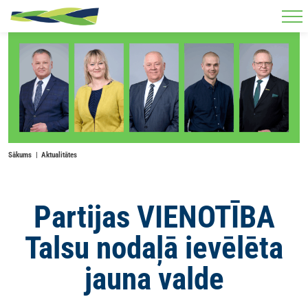
Skip to main content
Sākums
Aktualitātes
Partijas VIENOTĪBA
Talsu nodaļā ievēlēta
jauna valde