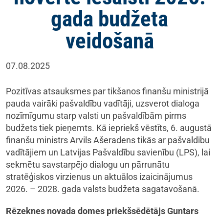
gada budžeta
veidošanā
07.08.2025
Pozitīvas atsauksmes par tikšanos finanšu ministrijā
pauda vairāki pašvaldību vadītāji, uzsverot dialoga
nozīmīgumu starp valsti un pašvaldībām pirms
budžets tiek pieņemts. Kā iepriekš vēstīts, 6. augustā
finanšu ministrs Arvils Ašeradens tikās ar pašvaldību
vadītājiem un Latvijas Pašvaldību savienību (LPS), lai
sekmētu savstarpējo dialogu un pārrunātu
stratēģiskos virzienus un aktuālos izaicinājumus
2026. – 2028. gada valsts budžeta sagatavošanā.
Rēzeknes novada domes priekšsēdētājs Guntars