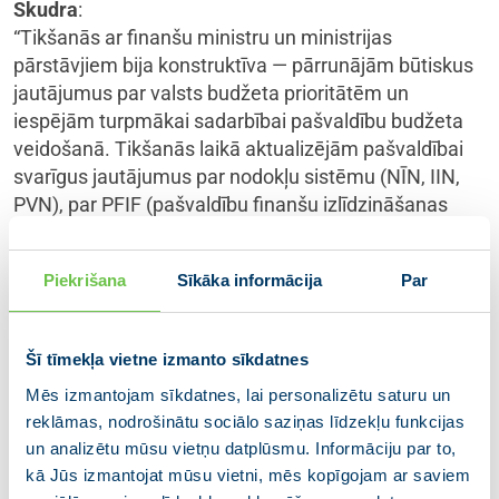
Skudra
:
“Tikšanās ar finanšu ministru un ministrijas
pārstāvjiem bija konstruktīva — pārrunājām būtiskus
jautājumus par valsts budžeta prioritātēm un
iespējām turpmākai sadarbībai pašvaldību budžeta
veidošanā. Tikšanās laikā aktualizējām pašvaldībai
svarīgus jautājumus par nodokļu sistēmu (NĪN, IIN,
PVN), par PFIF (pašvaldību finanšu izlīdzināšanas
fonda) modeļa pārskatīšanu, par budžeta izpildi, par
finansējumu ceļu uzturēšanai, par iesaisti attīstības
Piekrišana
Sīkāka informācija
Par
projektos, saistību slieksni un atbalstu
nodarbinātajiem un iedzīvotājiem.
Ņemot vērā 2026. gada budžeta izstrādes
Šī tīmekļa vietne izmanto sīkdatnes
sarežģītību un pieaugošo spiedienu uz valsts finanšu
Mēs izmantojam sīkdatnes, lai personalizētu saturu un
resursiem, tikšanās ar finanšu ministru bija svarīgs
reklāmas, nodrošinātu sociālo saziņas līdzekļu funkcijas
solis ceļā uz kopīgu izpratni par nepieciešamajiem
un analizētu mūsu vietņu datplūsmu. Informāciju par to,
risinājumiem. Skaidrs, ka priekšā stāv smagi lēmumi,
kā Jūs izmantojat mūsu vietni, mēs kopīgojam ar saviem
taču dialogs un sadarbība būs izšķiroši, lai