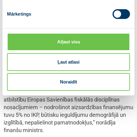
ilgtermiņa vajadzībām – atbalstu
Mārketings
ģimenēm ar bērniem un izglītības
kvalitātes uzlabošanu, vienlaikus
saglabājot ekonomikas noturību un
konkurētspēju. Šis ir bijis sarežģīts, bet
Atļaut visu
godīgs budžets, kas stiprinās Latviju
ilgtermiņā,” uzsvēra finanšu ministrs
Ļaut atlasi
Arvils Ašeradens.
Noraidīt
“Arī Eiropas Komisija sniegusi pozitīvu vērtējumu par
Latvijas nākamā gada budžetu, apliecinot tā
atbilstību Eiropas Savienības fiskālās disciplīnas
nosacījumiem – nodrošinot aizsardzības finansējumu
tuvu 5% no IKP, būtisku ieguldījumu demogrāfijā un
izglītībā, nepalielinot pamatnodokļus,” norādīja
finanšu ministrs.