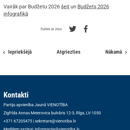
Vairāk par Budžetu 2026
šeit
un
Budžets 2026
infografikā
Dalies ar ziņu
Iepriekšējā
Atgriezties
Nākamā
Kontakti
Partiju apvienība Jaunā VIENOTĪBA
Zigfrīda Annas Meierovica bulvāris 12-3, Rīga, LV-1050
+371 67205475
|
sekretare@vienotiba.lv
Medijiem saziņai:
informacija@vienotiba.lv