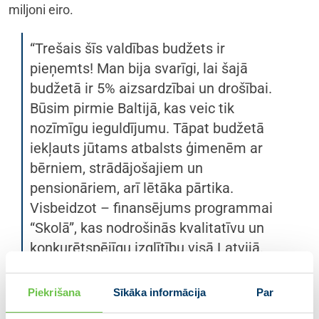
miljoni eiro.
“Trešais šīs valdības budžets ir
pieņemts! Man bija svarīgi, lai šajā
budžetā ir 5% aizsardzībai un drošībai.
Būsim pirmie Baltijā, kas veic tik
nozīmīgu ieguldījumu. Tāpat budžetā
iekļauts jūtams atbalsts ģimenēm ar
bērniem, strādājošajiem un
pensionāriem, arī lētāka pārtika.
Visbeidzot – finansējums programmai
“Skolā”, kas nodrošinās kvalitatīvu un
konkurētspējīgu izglītību visā Latvijā.
Paldies ikvienam, kurš ieguldīja savu
darbu un enerģiju, lai mēs kopīgi nonāktu
Piekrišana
Sīkāka informācija
Par
līdz šim svarīgajam brīdim. Tas ir