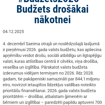
Budžets drošākai
nākotnei
04.12.2025
4. decembrī Saeima otrajā un noslēdzošajā lasījumā
ir pieņēmusi 2026. gada valsts budžetu, kas apliecina
apņēmību veidot drošu, sociāli atbildīgu un ilgtspējīgu
valsti, kuras attīstības centrā ir cilvēks, viņa drošība,
veselība un izglītība. Pārskatot valsts budžeta
izdevumus vidējam termiņam no 2026. līdz 2028.
gadam, tie pakāpeniski samazināti par 844,1 miljonu
eiro, novirzot ietaupītos līdzekļus valdības noteikto
prioritāšu finansēšanai. 2026. gada valsts budžeta
prioritātēm – drošībai, atbalstam ģimenēm ar
bērniem un izglītībai – paredzēti papildu aptuveni 700