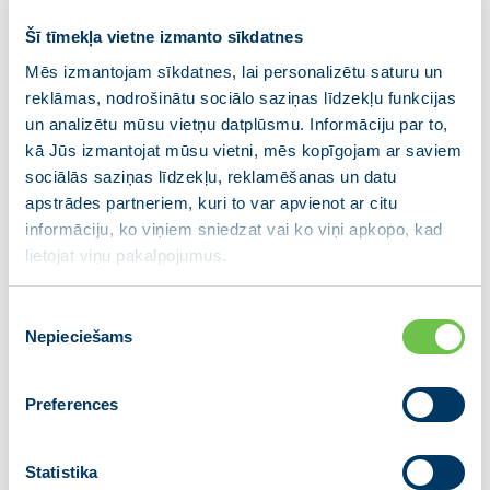
nozīmīgs ieguldījums Latvijas drošības
Šī tīmekļa vietne izmanto sīkdatnes
stiprināšanā un valsts konkurētspējas
celšanā!” pauda Ministru prezidente
Mēs izmantojam sīkdatnes, lai personalizētu saturu un
reklāmas, nodrošinātu sociālo saziņas līdzekļu funkcijas
Evika Siliņa.
un analizētu mūsu vietņu datplūsmu. Informāciju par to,
kā Jūs izmantojat mūsu vietni, mēs kopīgojam ar saviem
2026. gada valsts konsolidētā budžeta ieņēmumi tiek
sociālās saziņas līdzekļu, reklamēšanas un datu
plānoti 16,1 miljardu eiro apmērā, savukārt izdevumi
apstrādes partneriem, kuri to var apvienot ar citu
– 17,9 miljardu eiro apmērā. Salīdzinot ar 2025. gadu,
informāciju, ko viņiem sniedzat vai ko viņi apkopo, kad
ieņēmumi pieaugs par 944,6 miljoniem eiro, bet
lietojat viņu pakalpojumus.
izdevumi – par 804,3 miljoniem eiro.
Piekrišanas
“Saeimā pieņemtais 2026. gada budžets
Nepieciešams
izvēle
ir valstiski atbildīgs, sabalansēts un
vērsts uz mūsu cilvēku un valsts
Preferences
nākotnes drošību. Tas nodrošina skaidru
līdzsvaru starp tūlītējo nepieciešamību
Statistika
strauji celt valsts aizsardzības spējas un