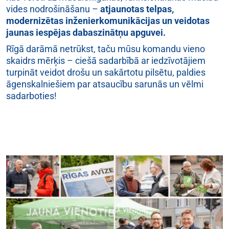
vides nodrošināšanu –
atjaunotas telpas,
modernizētas inženierkomunikācijas un veidotas
jaunas iespējas dabaszinātņu apguvei.
Rīgā darāmā netrūkst, taču mūsu komandu vieno
skaidrs mērķis – ciešā sadarbībā ar iedzīvotājiem
turpināt veidot drošu un sakārtotu pilsētu, paldies
āgenskalniešiem par atsaucību sarunās un vēlmi
sadarboties!