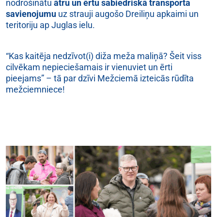
nodrošinātu
ātru un ērtu sabiedriskā transporta
savienojumu
uz strauji augošo Dreiliņu apkaimi un
teritoriju ap Juglas ielu.
“Kas kaitēja nedzīvot(i) diža meža maliņā? Šeit viss
cilvēkam nepieciešamais ir vienuviet un ērti
pieejams” – tā par dzīvi Mežciemā izteicās rūdīta
mežciemniece!