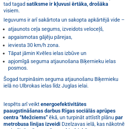
tad tagad
satiksme ir kļuvusi ērtāka, drošāka
visiem.
Ieguvums ir arī sakārtota un sakopta apkārtējā vide –
atjaunots ceļa segums, izveidots veloceļš,
apgaismotas gājēju pārejas,
ieviesta 30 km/h zona.
Tāpat jāmin Kvēles ielas izbūve un
apjomīgā seguma atjaunošana Biķernieku ielas
posmos.
Šogad turpināsim seguma atjaunošanu Biķernieku
ielā no Ulbrokas ielas līdz Juglas ielai.
Iespēts arī veikt
energoefektivitātes
paaugstināšanas darbus Rīgas sociālās aprūpes
centra “Mežciems”
ēkā, un turpināt attīstīt plānu
par
metrobusa līnijas izveidi
Dzelzavas ielā, kas nākotnē