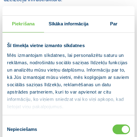
Paldies Vecāķu apkaimes iedzīvotājiem par tikšanos
un produktīvajām sarunām! Bija daudz jautājumu un
vērtīgi ieteikumi gan par ielu remontiem un satiksmes
Piekrišana
Sīkāka informācija
Par
organizāciju galvaspilsētā, gan diskusijas par to, kā
pārdomāti un mērķtiecīgi izmantot ieņēmumus no
nekustamā īpašuma nodokļa pilsētas infrastruktūras
Šī tīmekļa vietne izmanto sīkdatnes
uzlabošanai.
Mēs izmantojam sīkdatnes, lai personalizētu saturu un
reklāmas, nodrošinātu sociālo saziņas līdzekļu funkcijas
un analizētu mūsu vietņu datplūsmu. Informāciju par to,
kā Jūs izmantojat mūsu vietni, mēs kopīgojam ar saviem
sociālās saziņas līdzekļu, reklamēšanas un datu
apstrādes partneriem, kuri to var apvienot ar citu
informāciju, ko viņiem sniedzat vai ko viņi apkopo, kad
lietojat viņu pakalpojumus.
Piekrišanas
Nepieciešams
izvēle