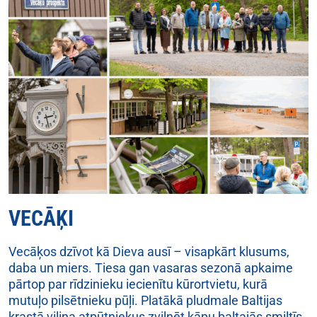
VECĀĶI
Vecāķos dzīvot kā Dieva ausī – visapkārt klusums,
daba un miers. Tiesa gan vasaras sezonā apkaime
pārtop par rīdzinieku iecienītu kūrortvietu, kurā
mutuļo pilsētnieku pūļi. Platākā pludmale Baltijas
krastā vilina atpūtniekus zvilnēt kāpu baltajās smiltīs.