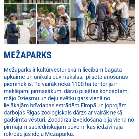
MEŽAPARKS
Mežaparks ir kultūrvēsturiskām liecībām bagāta
apkaime un unikāls būvmākslas, pilsētplānošanas
piemineklis. Te vairāk nekā 1100 ha teritorijā ir
meklējami pirmssākumi dārzu pilsētas konceptam,
mājo Dziesmu un deju svētku gars vienā no
lielākajām brīvdabas estrādēm Eiropā un joprojām
darbojas Rīgas zooloģiskais dārzs ar vairāk nekā
gadsimta vēsturi. Zoodārza izveidošana bija viena no
pirmajām sabiedriskajām būvēm, kas iedzīvināja
rekreācijas ideju Mežaparkā.