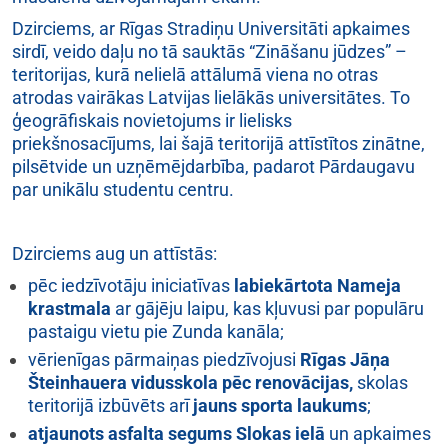
Dzirciems, ar Rīgas Stradiņu Universitāti apkaimes
sirdī, veido daļu no tā sauktās “Zināšanu jūdzes” –
teritorijas, kurā nelielā attālumā viena no otras
atrodas vairākas Latvijas lielākās universitātes. To
ģeogrāfiskais novietojums ir lielisks
priekšnosacījums, lai šajā teritorijā attīstītos zinātne,
pilsētvide un uzņēmējdarbība, padarot Pārdaugavu
par unikālu studentu centru.
Dzirciems aug un attīstās:
pēc iedzīvotāju iniciatīvas
labiekārtota Nameja
krastmala
ar gājēju laipu, kas kļuvusi par populāru
pastaigu vietu pie Zunda kanāla;
vērienīgas pārmaiņas piedzīvojusi
Rīgas Jāņa
Šteinhauera vidusskola pēc renovācijas,
skolas
teritorijā izbūvēts arī
jauns sporta laukums
;
atjaunots asfalta segums Slokas ielā
un apkaimes