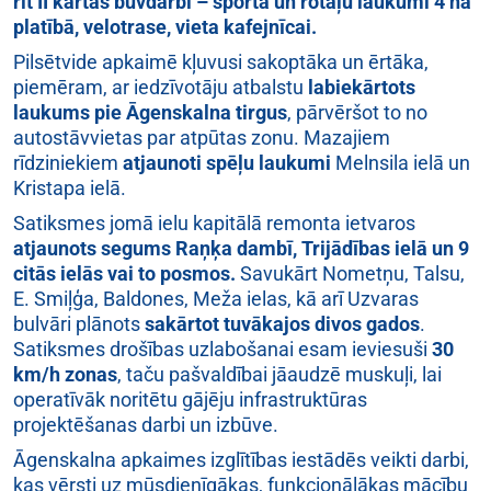
rit II kārtas būvdarbi – sporta un rotaļu laukumi 4 ha
platībā, velotrase, vieta kafejnīcai.
Pilsētvide apkaimē kļuvusi sakoptāka un ērtāka,
piemēram, ar iedzīvotāju atbalstu
labiekārtots
laukums pie Āgenskalna tirgus
, pārvēršot to no
autostāvvietas par atpūtas zonu. Mazajiem
rīdziniekiem
atjaunoti spēļu laukumi
Melnsila ielā un
Kristapa ielā.
Satiksmes jomā ielu kapitālā remonta ietvaros
atjaunots segums
Raņķa dambī, Trijādības ielā un 9
citās ielās vai to posmos.
Savukārt Nometņu, Talsu,
E. Smiļģa, Baldones, Meža ielas, kā arī Uzvaras
bulvāri plānots
sakārtot tuvākajos divos gados
.
Satiksmes drošības uzlabošanai esam ieviesuši
30
km/h zonas
, taču pašvaldībai jāaudzē muskuļi, lai
operatīvāk noritētu gājēju infrastruktūras
projektēšanas darbi un izbūve.
Āgenskalna apkaimes izglītības iestādēs veikti darbi,
kas vērsti uz mūsdienīgākas, funkcionālākas mācību