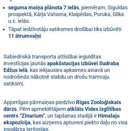
seguma maiņa plānota 7 ielās
, piemēram, Siguldas
prospektā, Kārļa Vatsona, Klaipēdas, Poruka, Glika
u.c. ielās.
Tāpat iedzīvotāju satiksmes drošībai tiks izbūvēti
11 ātrumvaļņi
.
Sabiedriskā transporta attīstībai ieguldītas
investīcijas jaunās
apakšstacijas izbūvei Sudraba
Edžus ielā
, kas iekļausies apkaimes ainavā un
nodrošinās nākotnē stabilu un drošu tramvaju
satiksmi.
Apjomīgas pārmaiņas piedzīvo
Rīgas Zooloģiskais
dārzs
. Pērn apmeklētājiem
atklāts Vides izglītības
centrs “Zinarium”
, un tapšanas stadijā ir
Himalaju
ekspozīcija
, kas aizņems aptuveni piekto daļu no visa
zoodārza teritorijas.