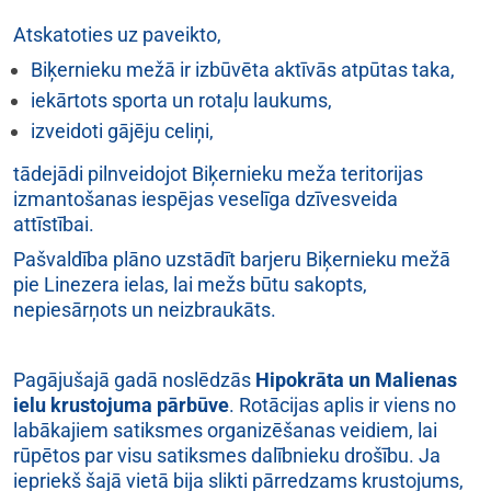
Atskatoties uz paveikto,
Biķernieku mežā ir izbūvēta aktīvās atpūtas taka,
iekārtots sporta un rotaļu laukums,
izveidoti gājēju celiņi,
tādejādi pilnveidojot Biķernieku meža teritorijas
izmantošanas iespējas veselīga dzīvesveida
attīstībai.
Pašvaldība plāno uzstādīt barjeru Biķernieku mežā
pie Linezera ielas, lai mežs būtu sakopts,
nepiesārņots un neizbraukāts.
Pagājušajā gadā noslēdzās
Hipokrāta un Malienas
iel
u krustojuma pārbūve
. Rotācijas aplis ir viens no
labākajiem satiksmes organizēšanas veidiem, lai
rūpētos par visu satiksmes dalībnieku drošību. Ja
iepriekš šajā vietā bija slikti pārredzams krustojums,