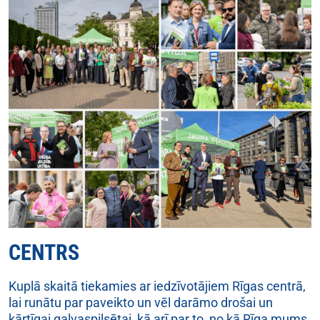
CENTRS
Kuplā skaitā tiekamies ar iedzīvotājiem Rīgas centrā,
lai runātu par paveikto un vēl darāmo drošai un
kārtīgai galvaspilsētai, kā arī par to, no kā Rīga mums