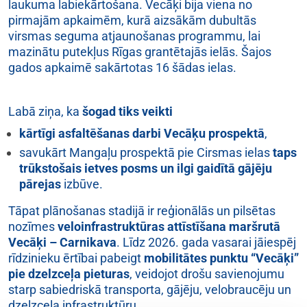
laukuma labiekārtošana. Vecāķi bija viena no
pirmajām apkaimēm, kurā aizsākām dubultās
virsmas seguma atjaunošanas programmu, lai
mazinātu putekļus Rīgas grantētajās ielās. Šajos
gados apkaimē sakārtotas 16 šādas ielas.
Labā ziņa, ka
šogad tiks veikti
kārtīgi asfaltēšanas darbi Vecāķu prospektā
,
savukārt Mangaļu prospektā pie Cirsmas ielas
taps
trūkstošais ietves posms un ilgi gaidītā gājēju
pārejas
izbūve.
Tāpat plānošanas stadijā ir reģionālās un pilsētas
nozīmes
veloinfrastruktūras attīstīšana maršrutā
Vecāķi – Carnikava
. Līdz 2026. gada vasarai jāiespēj
rīdzinieku ērtībai pabeigt
mobilitātes punktu “Vecāķi”
pie dzelzceļa pieturas
, veidojot drošu savienojumu
starp sabiedriskā transporta, gājēju, velobraucēju un
dzelzceļa infrastruktūru.