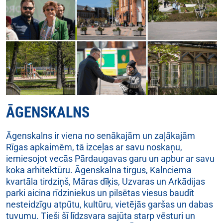
ĀGENSKALNS
Āgenskalns ir viena no senākajām un zaļākajām
Rīgas apkaimēm, tā izceļas ar savu noskaņu,
iemiesojot vecās Pārdaugavas garu un apbur ar savu
koka arhitektūru. Āgenskalna tirgus, Kalnciema
kvartāla tirdziņš, Māras dīķis, Uzvaras un Arkādijas
parki aicina rīdziniekus un pilsētas viesus baudīt
nesteidzīgu atpūtu, kultūru, vietējās garšas un dabas
tuvumu. Tieši šī līdzsvara sajūta starp vēsturi un