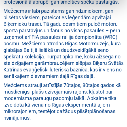
profesionālā aprūpē, gan smelties spēku pastaigās.
Mežciems ir labi pazīstams gan rīdziniekiem, gan
pilsētas viesiem, pateicoties leģendām apvītajai
Biķernieku trasei. Tā gadu desmitiem pulcē motoru
sporta pārstāvjus un fanus no visas pasaules – pērn
uzņemot arī FIA pasaules rallija čempionāta (WRC)
posmu. Mežciemā atrodas Rīgas Motormuzejs, kurā
glabājas Baltijā lielākā un daudzveidīgākā seno
spēkratu kolekcija. Turpat apkaimē, koku aizsegā no
steidzīgajiem garāmbraucējiem slēpjas Biķeru Svētās
Katrīnas evaņģēliski luteriskā baznīca, kas ir viens no
senākajiem dievnamiem šajā Rīgas daļā.
Mežciems strauji attīstījās 70tajos, 80tajos gados kā
mūsdienīgs, plašs dzīvojamais rajons, kļūstot par
modernisma paraugu padomju laikā. Apkaime tika
izveidota kā viena no Rīgas eksperimentālajiem
mikrorajoniem, testējot dažādus pilsētplānošanas
risinājumus.