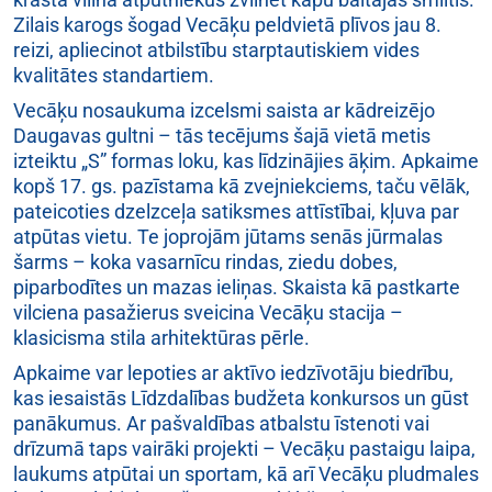
Zilais karogs šogad Vecāķu peldvietā plīvos jau 8.
reizi, apliecinot atbilstību starptautiskiem vides
kvalitātes standartiem.
Vecāķu nosaukuma izcelsmi saista ar kādreizējo
Daugavas gultni – tās tecējums šajā vietā metis
izteiktu „S” formas loku, kas līdzinājies āķim. Apkaime
kopš 17. gs. pazīstama kā zvejniekciems, taču vēlāk,
pateicoties dzelzceļa satiksmes attīstībai, kļuva par
atpūtas vietu. Te joprojām jūtams senās jūrmalas
šarms – koka vasarnīcu rindas, ziedu dobes,
piparbodītes un mazas ieliņas. Skaista kā pastkarte
vilciena pasažierus sveicina Vecāķu stacija –
klasicisma stila arhitektūras pērle.
Apkaime var lepoties ar aktīvo iedzīvotāju biedrību,
kas iesaistās Līdzdalības budžeta konkursos un gūst
panākumus. Ar pašvaldības atbalstu īstenoti vai
drīzumā taps vairāki projekti – Vecāķu pastaigu laipa,
laukums atpūtai un sportam, kā arī Vecāķu pludmales