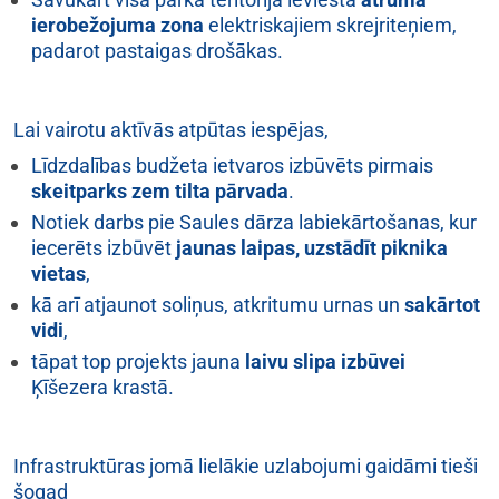
ierobežojuma zona
elektriskajiem skrejriteņiem,
padarot pastaigas drošākas.
Lai vairotu aktīvās atpūtas iespējas,
Līdzdalības budžeta ietvaros izbūvēts pirmais
skeitparks zem tilta pārvada
.
Notiek darbs pie Saules dārza labiekārtošanas, kur
iecerēts izbūvēt
jaunas laipas, uzstādīt piknika
vietas
,
kā arī atjaunot soliņus, atkritumu urnas un
sakārtot
vidi
,
tāpat top projekts jauna
laivu slipa izbūvei
Ķīšezera krastā.
Infr
astruktūras jomā lielākie uzlabojumi gaidāmi tieši
šogad