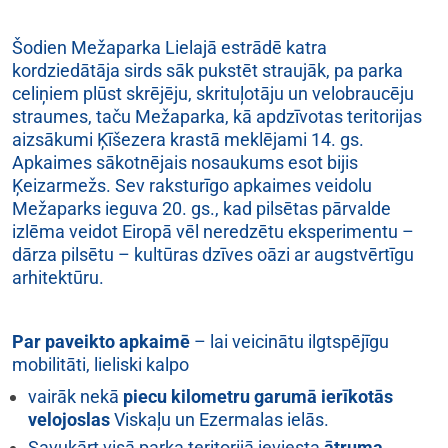
Šodien Mežaparka Lielajā estrādē katra
kordziedātāja sirds sāk pukstēt straujāk, pa parka
celiņiem plūst skrējēju, skrituļotāju un velobraucēju
straumes, taču Mežaparka, kā apdzīvotas teritorijas
aizsākumi Ķīšezera krastā meklējami 14. gs.
Apkaimes sākotnējais nosaukums esot bijis
Ķeizarmežs. Sev raksturīgo apkaimes veidolu
Mežaparks ieguva 20. gs., kad pilsētas pārvalde
izlēma veidot Eiropā vēl neredzētu eksperimentu –
dārza pilsētu – kultūras dzīves oāzi ar augstvērtīgu
arhitektūru.
Par paveikto apkaimē
– lai veicinātu ilgtspējīgu
mobilitāti, lieliski kalpo
vairāk nekā
piecu kilometru garumā ierīkotās
velojoslas
Viskaļu un Ezermalas ielās.
Savukārt visā parka teritorijā ieviesta
ātruma