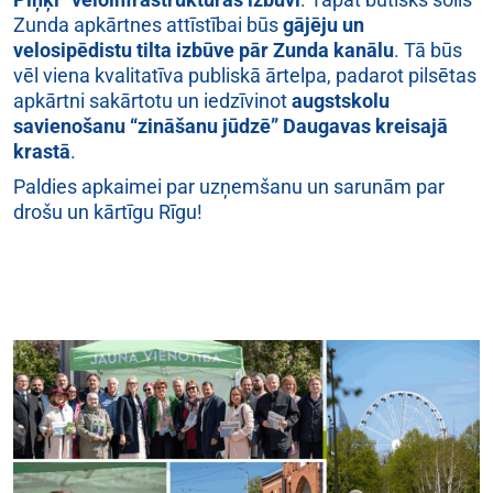
Zunda apkārtnes attīstībai būs
gājēju un
velosipēdistu tilta izbūve pār Zunda kanālu
. Tā būs
vēl viena kvalitatīva publiskā ārtelpa, padarot pilsētas
apkārtni sakārtotu un iedzīvinot
augstskolu
savienošanu “zināšanu jūdzē” Daugavas kreisajā
krastā
.
Paldies apkaimei par uzņemšanu un sarunām par
drošu un kārtīgu Rīgu!