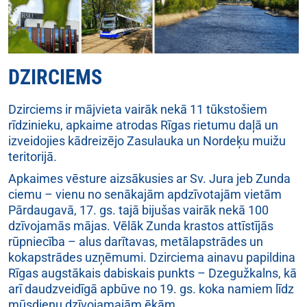
DZIRCIEMS
Dzirciems ir mājvieta vairāk nekā 11 tūkstošiem
rīdzinieku, apkaime atrodas Rīgas rietumu daļā un
izveidojies kādreizējo Zasulauka un Nordeķu muižu
teritorijā.
Apkaimes vēsture aizsākusies ar Sv. Jura jeb Zunda
ciemu – vienu no senākajām apdzīvotajām vietām
Pārdaugavā, 17. gs. tajā bijušas vairāk nekā 100
dzīvojamās mājas. Vēlāk Zunda krastos attīstījās
rūpniecība – alus darītavas, metālapstrādes un
kokapstrādes uzņēmumi. Dzirciema ainavu papildina
Rīgas augstākais dabiskais punkts – Dzegužkalns, kā
arī daudzveidīgā apbūve no 19. gs. koka namiem līdz
mūsdienu dzīvojamajām ēkām.