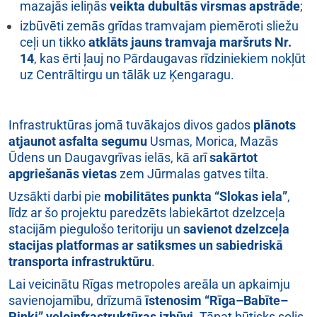
mazajās ieliņās
veikta dubultās virsmas apstrāde
;
izbūvēti zemās grīdas tramvajam piemēroti sliežu
ceļi un tikko
atklāts jauns tramvaja maršruts Nr.
14
, kas ērti ļauj no Pārdaugavas rīdziniekiem nokļūt
uz Centrāltirgu un tālāk uz Ķengaragu.
Infrastruktūras jomā tuvākajos divos gados
plānots
atjaunot asfalta segumu
Usmas, Morica, Mazās
Ūdens un Daugavgrīvas ielās, kā arī
sakārtot
apgriešanās vietas
zem Jūrmalas gatves tilta.
Uzsākti darbi pie
mobilitātes punkta “Slokas iela”
,
līdz ar šo projektu paredzēts labiekārtot dzelzceļa
stacijām piegulošo teritoriju un
savienot dzelzceļa
stacijas platformas ar satiksmes un sabiedriskā
transporta infrastruktūru
.
Lai veicinātu Rīgas metropoles areāla un apkaimju
savienojamību, drīzumā
īstenosim “Rīga–Babīte–
Piņķi” veloinfrastruktūras izbūvi
. Tāpat būtisks solis