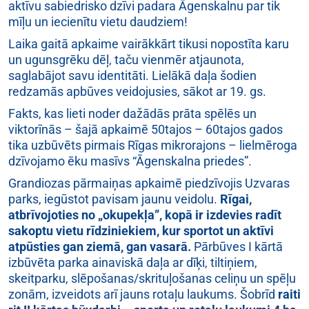
aktīvu sabiedrisko dzīvi padara Āgenskalnu par tik
mīļu un iecienītu vietu daudziem!
Laika gaitā apkaime vairākkārt tikusi nopostīta karu
un ugunsgrēku dēļ, taču vienmēr atjaunota,
saglabājot savu identitāti. Lielākā daļa šodien
redzamās apbūves veidojusies, sākot ar 19. gs.
Fakts, kas lieti noder dažādās prāta spēlēs un
viktorīnās – šajā apkaimē 50tajos – 60tajos gados
tika uzbūvēts pirmais Rīgas mikrorajons – lielmēroga
dzīvojamo ēku masīvs “Āgenskalna priedes”.
Grandiozas pārmaiņas apkaimē piedzīvojis Uzvaras
parks, iegūstot pavisam jaunu veidolu.
Rīgai,
atbrīvojoties no „okupekļa”, kopā ir izdevies radīt
sakoptu vietu rīdziniekiem, kur sportot un aktīvi
atpūsties gan ziemā, gan vasarā.
Pārbūves I kārtā
izbūvēta parka ainaviskā daļa ar dīķi, tiltiņiem,
skeitparku, slēpošanas/skrituļošanas celiņu un spēļu
zonām, izveidots arī jauns rotaļu laukums. Šobrīd
raiti