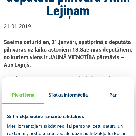
Lejiņam
31.01.2019
Saeima ceturtdien, 31.janvārī, apstiprināja deputāta
pilnvaras uz laiku astoņiem 13.Saeimas deputātiem,
no kuriem viens ir JAUNĀ VIENOTĪBA pārstāvis –
Atis Lejiņš.
Izmaiņas Saeimas sastāvā nepieciešamas, jo
deputāti Jānis Bordāns, Tālis Linkaitis, Dace
Melbārde, Ralfs Nemiro, Artis Pabriks, Juris Pūce,
Piekrišana
Sīkāka informācija
Par
Jānis Reirs, Edgars Rinkēvičs un Ilga Šuplinska noliek
13.Saeimas deputāta mandātu uz laiku, kamēr pildīs
ministru pienākumus Artura Krišjāņa Kariņa vadītajā
Šī tīmekļa vietne izmanto sīkdatnes
valdībā.
Mēs izmantojam sīkdatnes, lai personalizētu saturu un
reklāmas, nodrošinātu sociālo saziņas līdzekļu funkcijas