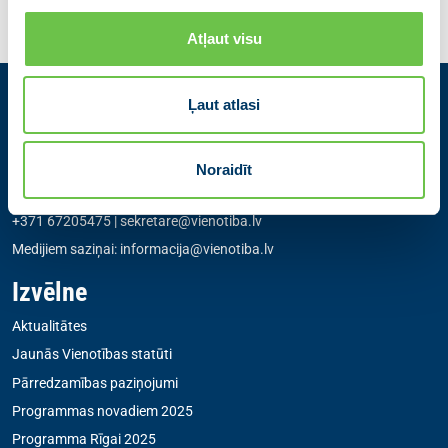
Atļaut visu
Ļaut atlasi
Kontakti
Partiju apvienība Jaunā VIENOTĪBA
Noraidīt
Zigfrīda Annas Meierovica bulvāris 12-3, Rīga, LV-1050
+371 67205475
|
sekretare@vienotiba.lv
Medijiem saziņai:
informacija@vienotiba.lv
Izvēlne
Aktualitātes
Jaunās Vienotības statūti
Pārredzamības paziņojumi
Programmas novadiem 2025
Programma Rīgai 2025