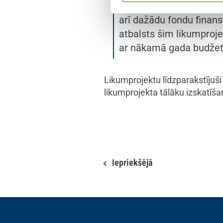
iepirkumu sistēma šobr
arī dažādu fondu finan
atbalsts šim likumproje
ar nākamā gada budžetu, 
Likumprojektu līdzparakstījuši 
likumprojekta tālāku izskatīš
Iepriekšējā