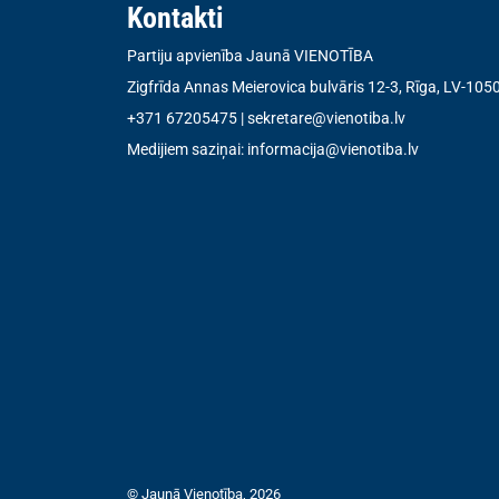
Kontakti
Partiju apvienība Jaunā VIENOTĪBA
Zigfrīda Annas Meierovica bulvāris 12-3, Rīga, LV-105
+371 67205475
|
sekretare@vienotiba.lv
Medijiem saziņai:
informacija@vienotiba.lv
© Jaunā Vienotība, 2026