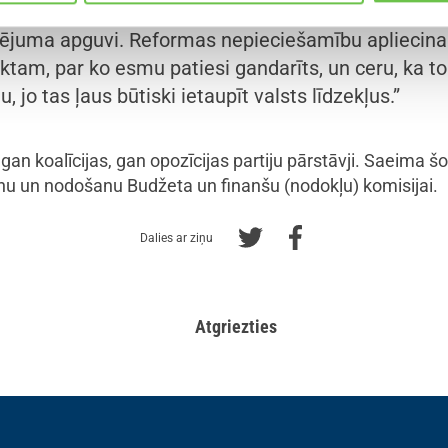
īd ir viens no straujākas ekonomikas izaugsmes šķ
sējuma apguvi. Reformas nepieciešamību apliecina 
ktam, par ko esmu patiesi gandarīts, un ceru, ka to
jo tas ļaus būtiski ietaupīt valsts līdzekļus.”
gan koalīcijas, gan opozīcijas partiju pārstāvji. Saeima š
anu un nodošanu Budžeta un finanšu (nodokļu) komisijai.
Dalies ar ziņu
Atgriezties