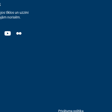
s
os tīklos un uzzini
ajām norisēm.
Privātuma politika