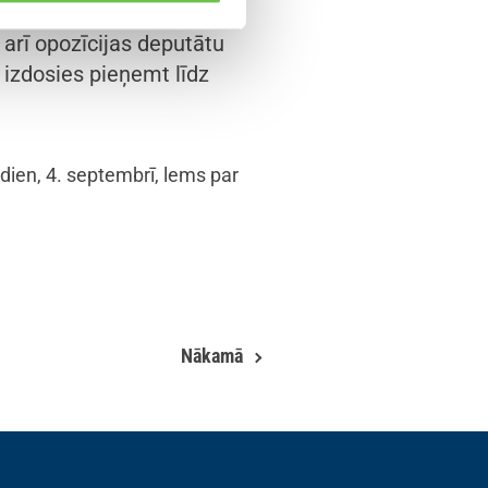
ēršļiem, kas apgrūtina
arī opozīcijas deputātu
 izdosies pieņemt līdz
odien, 4. septembrī, lems par
Nākamā