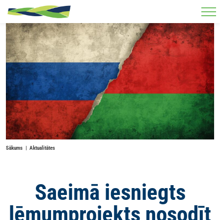
Skip to main content
Sākums
Aktualitātes
Saeimā iesniegts
lēmumprojekts nosodīt