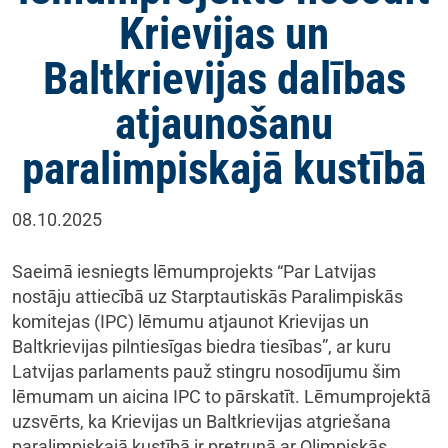
Krievijas un
Baltkrievijas dalības
atjaunošanu
paralimpiskajā kustībā
08.10.2025
Saeimā iesniegts lēmumprojekts “Par Latvijas
nostāju attiecībā uz Starptautiskās Paralimpiskās
komitejas (IPC) lēmumu atjaunot Krievijas un
Baltkrievijas pilntiesīgas biedra tiesības”, ar kuru
Latvijas parlaments pauž stingru nosodījumu šim
lēmumam un aicina IPC to pārskatīt. Lēmumprojektā
uzsvērts, ka Krievijas un Baltkrievijas atgriešana
paralimpiskajā kustībā ir pretrunā ar Olimpiskās