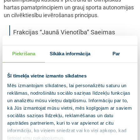
hartas pamatprincipiem un grauj sporta autonomijas
un cilvēktiesību ievērošanas principus.
Frakcijas “Jaunā Vienotība” Saeimas
deputāts Dāvis Mārtiņš Daugavietis: “Ar
šo lēmumprojektu mēs paužam skaidru
Piekrišana
Sīkāka informācija
Par
Latvijas nostāju — agresorvalstīm nav
vietas starptautiskajā sporta kustībā,
kamēr turpinās karš Ukrainā. Sports,
Šī tīmekļa vietne izmanto sīkdatnes
īpaši šajās valstīs, jau izsenis bijis cieši
Mēs izmantojam sīkdatnes, lai personalizētu saturu un
saistīts ar militārajām struktūrām un
reklāmas, nodrošinātu sociālo saziņas līdzekļu funkcijas
un analizētu mūsu vietņu datplūsmu. Informāciju par to,
bijis propagandas instruments. Ļoti
kā Jūs izmantojat mūsu vietni, mēs kopīgojam ar saviem
iespējams, ka tie sportisti, kas plāno
sociālās saziņas līdzekļu, reklamēšanas un datu
pārstāvēt Krieviju un Baltkrieviju, ir
apstrādes partneriem, kuri to var apvienot ar citu
karojuši un nogalinājuši cilvēkus Ukrainā.
informāciju, ko viņiem sniedzat vai ko viņi apkopo, kad
Paralimpiskajai kustībai ir jāpaliek
lietojat viņu pakalpojumus.