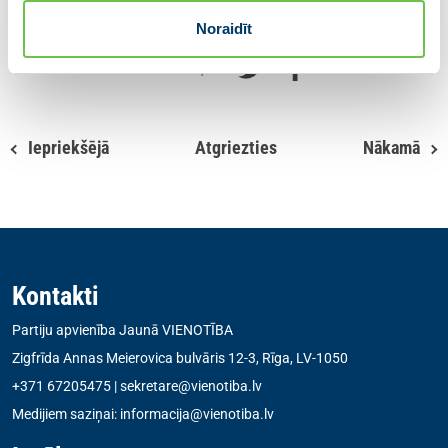
Attēls – MI
Noraidīt
Dalies ar ziņu
Iepriekšējā
Atgriezties
Nākamā
Kontakti
Partiju apvienība Jaunā VIENOTĪBA
Zigfrīda Annas Meierovica bulvāris 12-3, Rīga, LV-1050
+371 67205475
|
sekretare@vienotiba.lv
Medijiem saziņai:
informacija@vienotiba.lv