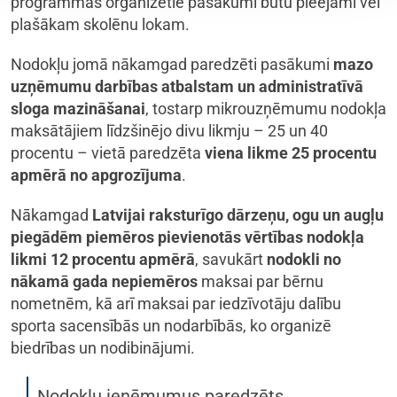
programmas organizētie pasākumi būtu pieejami vēl
plašākam skolēnu lokam.
Nodokļu jomā nākamgad paredzēti pasākumi
mazo
uzņēmumu darbības atbalstam un administratīvā
sloga mazināšanai
, tostarp mikrouzņēmumu nodokļa
maksātājiem līdzšinējo divu likmju – 25 un 40
procentu – vietā paredzēta
viena likme 25 procentu
apmērā no apgrozījuma
.
Nākamgad
Latvijai raksturīgo dārzeņu, ogu un augļu
piegādēm piemēros pievienotās vērtības nodokļa
likmi 12 procentu apmērā
, savukārt
nodokli no
nākamā gada nepiemēros
maksai par bērnu
nometnēm, kā arī maksai par iedzīvotāju dalību
sporta sacensībās un nodarbībās, ko organizē
biedrības un nodibinājumi.
Nodokļu ieņēmumus paredzēts