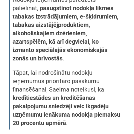
palielināt,
paaugstinot nodokļa likmes
tabakas izstrādājumiem, e-šķidrumiem,
tabakas aizstājējproduktiem,
alkoholiskajiem dzērieniem,
azartspēlēm, kā arī degvielai, ko
izmanto speciālajās ekonomiskajās
zonās un brīvostās
.
Tāpat, lai nodrošinātu nodokļu
ieņēmumus prioritāro pasākumu
finansēšanai, Saeima noteikusi, ka
kredītiestādes un kreditēšanas
pakalpojumu sniedzēji veic ikgadēju
uzņēmumu ienākuma nodokļa piemaksu
20 procentu apmērā
.