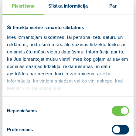
medicīniskajām procedūrām. Tāpat
Piekrišana
Sīkāka informācija
Par
papildu līdzekļus ieguldīs sirds un
asinsvadu veselības jomā, atbalstam
Šī tīmekļa vietne izmanto sīkdatnes
onkoloģijas pacientiem un
zobārstniecības pakalpojumu
Mēs izmantojam sīkdatnes, lai personalizētu saturu un
reklāmas, nodrošinātu sociālo saziņas līdzekļu funkcijas
pieejamībā bērniem. Finansējums
un analizētu mūsu vietņu datplūsmu. Informāciju par to,
paredzēts arī medicīnas personāla algu
kā Jūs izmantojat mūsu vietni, mēs kopīgojam ar saviem
paaugstināšanai.
sociālās saziņas līdzekļu, reklamēšanas un datu
apstrādes partneriem, kuri to var apvienot ar citu
Nākamā gada budžetā finansējums paredzēts arī
informāciju, ko viņiem sniedzat vai ko viņi apkopo, kad
inovāciju, eksporta, jaunuzņēmumu un lauku
lietojat viņu pakalpojumus.
saimniecību atbalstam
, kā arī
konkurētspējas un
eksporta stiprināšanai dārzeņkopības un
Piekrišanas
augļkopības nozarēs
un dabas stihiju radīto seku
Nepieciešams
izvēle
novēršanai.
Preferences
Sociālajā jomā no nākamā gada atjaunos
piemaksas