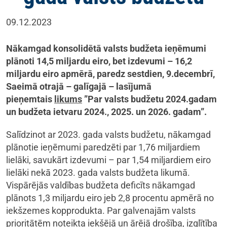
09.12.2023
Nākamgad konsolidētā valsts budžeta ieņēmumi
plānoti 14,5 miljardu eiro, bet izdevumi – 16,2
miljardu eiro apmērā, paredz sestdien, 9.decembrī,
Saeimā otrajā – galīgajā – lasījumā
pieņemtais
likums
”Par valsts budžetu 2024.gadam
un budžeta ietvaru 2024., 2025. un 2026. gadam”.
Salīdzinot ar 2023. gada valsts budžetu, nākamgad
plānotie ieņēmumi paredzēti par 1,76 miljardiem
lielāki, savukārt izdevumi – par 1,54 miljardiem eiro
lielāki nekā 2023. gada valsts budžeta likumā.
Vispārējās valdības budžeta deficīts nākamgad
plānots 1,3 miljardu eiro jeb 2,8 procentu apmērā no
iekšzemes kopprodukta. Par galvenajām valsts
prioritātēm noteikta iekšējā un ārējā drošība, izglītība