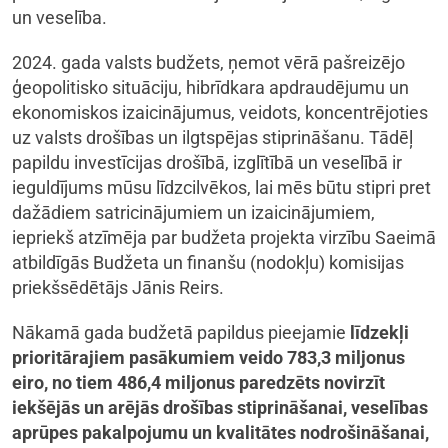
un veselība.
2024. gada valsts budžets, ņemot vērā pašreizējo
ģeopolitisko situāciju, hibrīdkara apdraudējumu un
ekonomiskos izaicinājumus, veidots, koncentrējoties
uz valsts drošības un ilgtspējas stiprināšanu. Tādēļ
papildu investīcijas drošībā, izglītībā un veselībā ir
ieguldījums mūsu līdzcilvēkos, lai mēs būtu stipri pret
dažādiem satricinājumiem un izaicinājumiem,
iepriekš atzīmēja par budžeta projekta virzību Saeimā
atbildīgās Budžeta un finanšu (nodokļu) komisijas
priekšsēdētājs Jānis Reirs.
Nākamā gada budžetā papildus pieejamie
līdzekļi
prioritārajiem pasākumiem veido 783,3 miljonus
eiro, no tiem 486,4 miljonus paredzēts novirzīt
iekšējās un arējās drošības stiprināšanai, veselības
aprūpes pakalpojumu un kvalitātes nodrošināšanai,