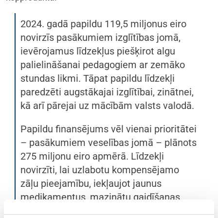
2024. gadā papildu 119,5 miljonus eiro
novirzīs pasākumiem izglītības jomā,
ievērojamus līdzekļus piešķirot algu
palielināšanai pedagogiem ar zemāko
stundas likmi. Tāpat papildu līdzekļi
paredzēti augstākajai izglītībai, zinātnei,
kā arī pārejai uz mācībām valsts valodā.
Papildu finansējums vēl vienai prioritātei
– pasākumiem veselības jomā – plānots
275 miljonu eiro apmērā. Līdzekļi
novirzīti, lai uzlabotu kompensējamo
zāļu pieejamību, iekļaujot jaunus
medikamentus, mazinātu gaidīšanas
rindas uz izmeklējumiem un