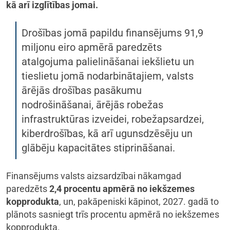
kā arī izglītības jomai.
Drošības jomā papildu finansējums 91,9
miljonu eiro apmērā paredzēts
atalgojuma palielināšanai iekšlietu un
tieslietu jomā nodarbinātajiem, valsts
ārējās drošības pasākumu
nodrošināšanai, ārējās robežas
infrastruktūras izveidei, robežapsardzei,
kiberdrošības, kā arī ugunsdzēsēju un
glābēju kapacitātes stiprināšanai.
Finansējums valsts aizsardzībai nākamgad
paredzēts
2,4 procentu apmērā no iekšzemes
kopprodukta
, un, pakāpeniski kāpinot, 2027. gadā to
plānots sasniegt trīs procentu apmērā no iekšzemes
kopprodukta.